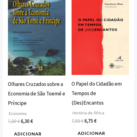
preço
preço
preço
preço
original
atual
original
atual
era:
é:
era:
é:
7,00 €.
6,30 €.
7,50 €.
6,75 €.
O Papel do Cidadão em
Olhares Cruzados sobre a
Tempos de
Economia de São Toemé e
(Des)Encantos
Príncipe
História de África
Economia
7,50
€
6,75
€
7,00
€
6,30
€
ADICIONAR
ADICIONAR