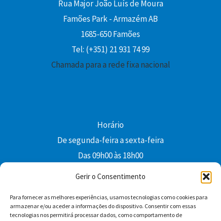
Rua Major João Luís de Moura
Famões Park - Armazém AB
1685-650 Famões
Tel: (+351) 21 931 74 99
Chamada para a rede fixa nacional
Horário
De segunda-feira a sexta-feira
Das 09h00 às 18h00
colibri@edi-colibri.pt
Gerir o Consentimento
Para fornecer as melhores experiências, usamos tecnologias como cookies para
Facebook
YouTube
Instagram
Whatsapp
armazenar e/ou aceder a informações do dispositivo. Consentir com essas
tecnologias nos permitirá processar dados, como comportamento de