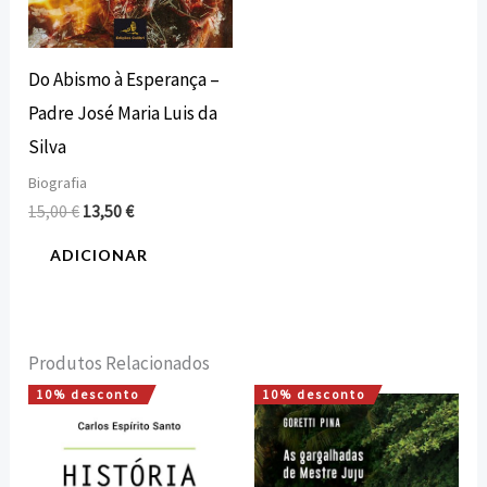
Do Abismo à Esperança –
Padre José Maria Luis da
Silva
Biografia
15,00
€
13,50
€
ADICIONAR
Produtos Relacionados
10% desconto
10% desconto
O
O
O
O
preço
preço
preço
preço
original
atual
original
atual
era:
é:
era:
é:
30,00 €.
27,00 €.
12,00 €.
10,80 €.