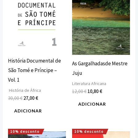
História Documental de
As Gargalhadasde Mestre
São Tomé e Príncipe –
Juju
Vol. 1
Literatura Africana
História de África
12,00
€
10,80
€
30,00
€
27,00
€
ADICIONAR
ADICIONAR
10% desconto
10% desconto
O
O
O
O