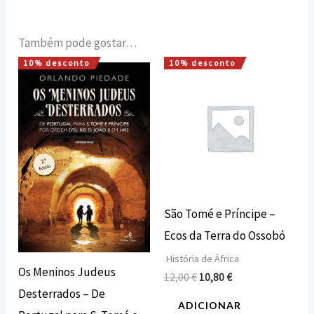
Também pode gostar…
10% desconto
10% desconto
O
O
O
O
preço
preço
preço
preço
original
atual
original
atual
era:
é:
era:
é:
15,00 €.
13,50 €.
12,00 €.
10,80 €.
São Tomé e Príncipe –
Ecos da Terra do Ossobó
História de África
Os Meninos Judeus
12,00
€
10,80
€
Desterrados – De
ADICIONAR