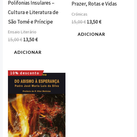
Polifonias Insulares –
Prazer, Rotas e Vidas
Cultura e Literatura de
Crónicas
São Tomé e Príncipe
15,00
€
13,50
€
Ensaio Literário
ADICIONAR
15,00
€
13,50
€
ADICIONAR
10% desconto
O
O
preço
preço
original
atual
era:
é:
15,00 €.
13,50 €.