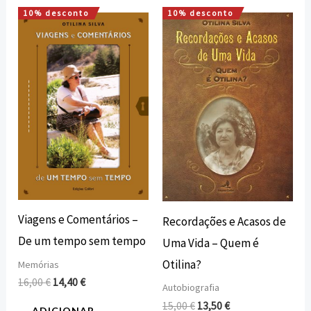
10% desconto
10% desconto
O
O
O
O
preço
preço
preço
preço
original
atual
original
atual
era:
é:
era:
é:
16,00 €.
14,40 €.
15,00 €.
13,50 €.
Viagens e Comentários –
Recordações e Acasos de
De um tempo sem tempo
Uma Vida – Quem é
Otilina?
Memórias
16,00
€
14,40
€
Autobiografia
15,00
€
13,50
€
ADICIONAR