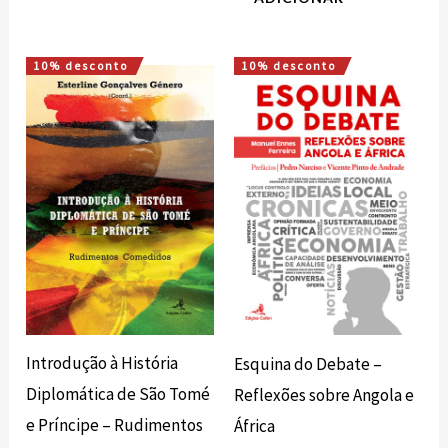
10% desconto
10% desconto
O
O
O
O
preço
preço
preço
preço
original
atual
original
atual
era:
é:
era:
é:
12,00 €.
10,80 €.
12,00 €.
10,80 €.
Introdução à História
Esquina do Debate –
Diplomática de São Tomé
Reflexões sobre Angola e
e Príncipe – Rudimentos
África