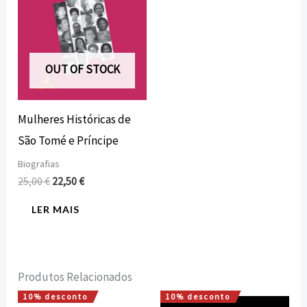
OUT OF STOCK
Mulheres Históricas de
São Tomé e Príncipe
Biografias
25,00
€
22,50
€
LER MAIS
Produtos Relacionados
10% desconto
10% desconto
O
O
O
O