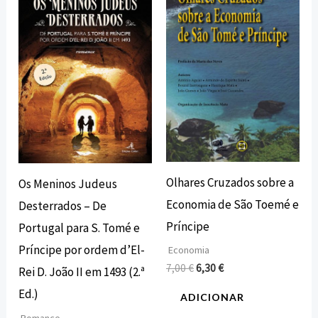
original
atual
original
atual
era:
é:
era:
é:
15,00 €.
13,50 €.
7,00 €.
6,30 €.
Olhares Cruzados sobre a
Os Meninos Judeus
Economia de São Toemé e
Desterrados – De
Príncipe
Portugal para S. Tomé e
Príncipe por ordem d’El-
Economia
7,00
€
6,30
€
Rei D. João II em 1493 (2.ª
Ed.)
ADICIONAR
Romance