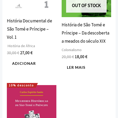
OUT OF STOCK
História Documental de
História de São Tomé e
São Tomé e Príncipe –
Príncipe – Da descoberta
Vol. 1
a meados do século XIX
História de África
Colonialismo
30,00
€
27,00
€
20,00
€
18,00
€
ADICIONAR
LER MAIS
10% desconto
O
O
preço
preço
original
atual
era:
é:
25,00 €.
22,50 €.