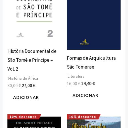
História Documental de
Formas de Arquicultura
São Tomé e Príncipe –
São Tomense
Vol. 2
Literatura
História de África
16,00
€
14,40
€
30,00
€
27,00
€
ADICIONAR
ADICIONAR
10% desconto
10% desconto
O
O
O
O
preço
preço
preço
preço