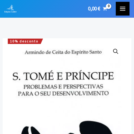
Skip
0,00
€
to
content
10% desconto
Quantidade
O
O
de
preço
preço
São
Tomé
original
atual
e
era:
é:
Príncipe
-
15,00 €.
13,50 €.
Problemas
e
Perspectivas