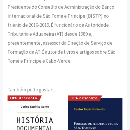
Presidente do Conselho de Administração do Banco
Internacional de São Tomé e Príncipe (BISTP) no
triénio de 2016-2019. É funcionário da Autoridade
Tributária e Aduaneira (AT) desde 1989 e,
presentemente, assessor da Direção de Serviço de
Formação da AT. É autor de livros e artigos sobre São
Tomé e Príncipe e Cabo-Verde.
Também pode gostar…
10% desconto
10% desconto
O
O
O
O
preço
preço
preço
preço
original
atual
original
atual
era:
é:
era:
é:
30,00 €.
27,00 €.
16,00 €.
14,40 €.