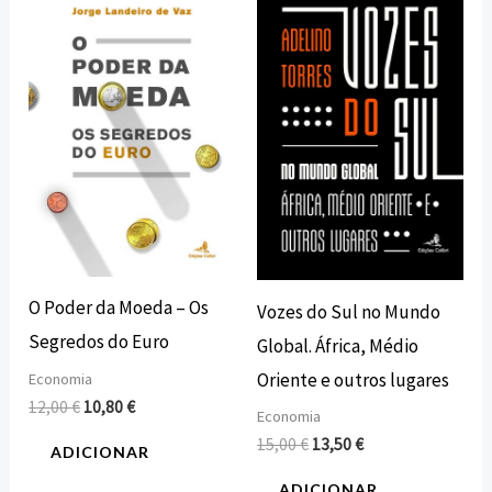
preço
preço
preço
preço
original
atual
original
atual
era:
é:
era:
é:
12,00 €.
10,80 €.
15,00 €.
13,50 €.
O Poder da Moeda – Os
Vozes do Sul no Mundo
Segredos do Euro
Global. África, Médio
Oriente e outros lugares
Economia
12,00
€
10,80
€
Economia
15,00
€
13,50
€
ADICIONAR
ADICIONAR