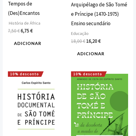
Tempos de
Arquipélago de São Tomé
(Des)Encantos
e Príncipe (1470-1975)
Ensino secundário
História de África
7,50
€
6,75
€
Educação
18,00
€
16,20
€
ADICIONAR
ADICIONAR
10% desconto
10% desconto
O
O
O
O
preço
preço
preço
preço
original
atual
original
atual
era:
é:
era:
é:
30,00 €.
27,00 €.
20,00 €.
18,00 €.