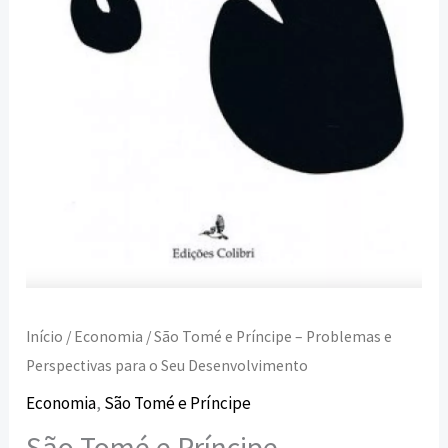
para
o
Seu
Desenvolvimento
Início
/
Economia
/ São Tomé e Príncipe – Problemas e
Perspectivas para o Seu Desenvolvimento
Economia
,
São Tomé e Príncipe
São Tomé e Príncipe –