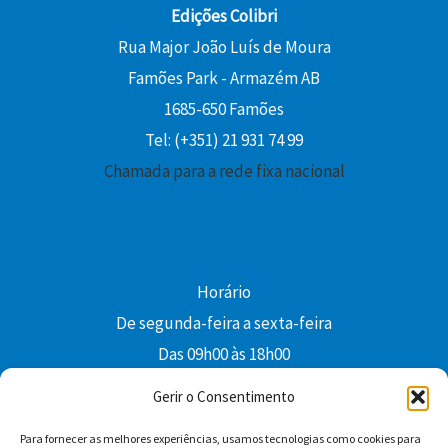
Edições Colibri
Rua Major João Luís de Moura
Famões Park - Armazém AB
1685-650 Famões
Tel: (+351) 21 931 74 99
Chamada para a rede fixa nacional
Horário
De segunda-feira a sexta-feira
Das 09h00 às 18h00
colibri@edi-colibri.pt
Gerir o Consentimento
Para fornecer as melhores experiências, usamos tecnologias como cookies para