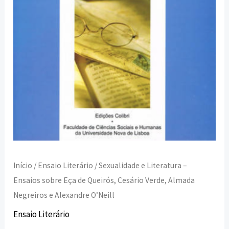
Queirós,
Cesário
Verde,
Almada
Negreiros
e
Alexandre
O'Neill
Início
/
Ensaio Literário
/ Sexualidade e Literatura –
Ensaios sobre Eça de Queirós, Cesário Verde, Almada
Negreiros e Alexandre O’Neill
Ensaio Literário