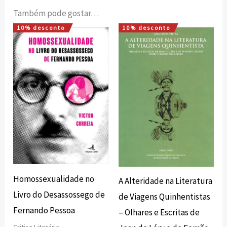
Também pode gostar…
10% desconto
10% desconto
O
O
O
O
preço
preço
preço
preço
original
atual
original
atual
era:
é:
era:
é:
16,00 €.
14,40 €.
8,40 €.
7,56 €.
Homossexualidade no
A Alteridade na Literatura
Livro do Desassossego de
de Viagens Quinhentistas
Fernando Pessoa
– Olhares e Escritas de