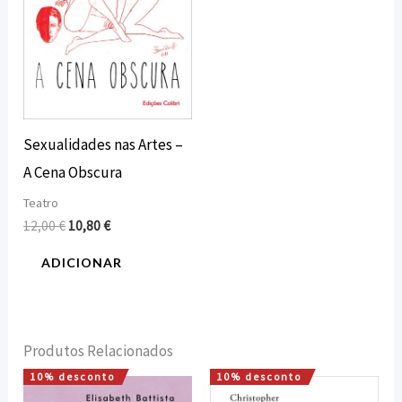
Sexualidades nas Artes –
A Cena Obscura
Teatro
12,00
€
10,80
€
ADICIONAR
Produtos Relacionados
10% desconto
10% desconto
O
O
O
O
preço
preço
preço
preço