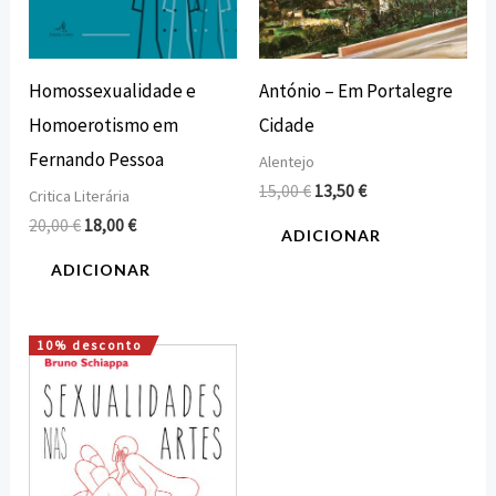
Homossexualidade e
António – Em Portalegre
Homoerotismo em
Cidade
Fernando Pessoa
Alentejo
15,00
€
13,50
€
Critica Literária
20,00
€
18,00
€
ADICIONAR
ADICIONAR
10% desconto
O
O
preço
preço
original
atual
era:
é:
12,00 €.
10,80 €.