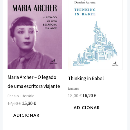
original
atual
original
atual
era:
é:
era:
é:
17,00 €.
15,30 €.
18,00 €.
16,20 €.
Maria Archer – O legado
Thinking in Babel
de uma escritora viajante
Ensaio
18,00
€
16,20
€
Ensaio Literário
17,00
€
15,30
€
ADICIONAR
ADICIONAR