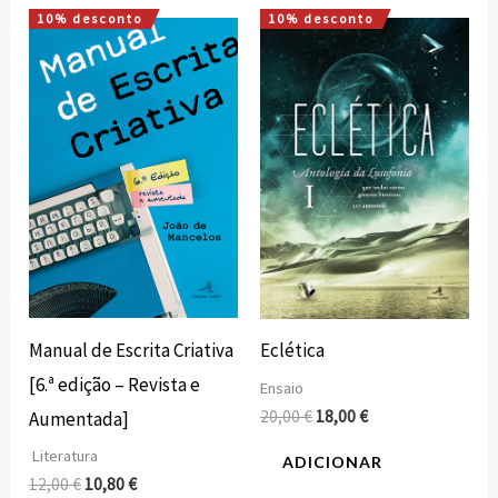
10% desconto
10% desconto
O
O
O
O
preço
preço
preço
preço
original
atual
original
atual
era:
é:
era:
é:
12,00 €.
10,80 €.
20,00 €.
18,00 €.
Manual de Escrita Criativa
Eclética
[6.ª edição – Revista e
Ensaio
20,00
€
18,00
€
Aumentada]
Literatura
ADICIONAR
12,00
€
10,80
€