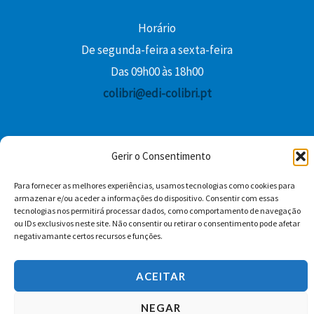
Horário
De segunda-feira a sexta-feira
Das 09h00 às 18h00
colibri@edi-colibri.pt
Facebook
YouTube
Instagram
Whatsapp
Gerir o Consentimento
Condições Gerais de Venda
Para fornecer as melhores experiências, usamos tecnologias como cookies para
armazenar e/ou aceder a informações do dispositivo. Consentir com essas
tecnologias nos permitirá processar dados, como comportamento de navegação
ou IDs exclusivos neste site. Não consentir ou retirar o consentimento pode afetar
negativamante certos recursos e funções.
ACEITAR
Copyright © 2026 Edições Colibri
NEGAR