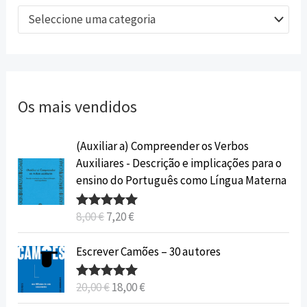
Seleccione uma categoria
Os mais vendidos
O
O
(Auxiliar a) Compreender os Verbos
p
p
Auxiliares - Descrição e implicações para o
r
r
ensino do Português como Língua Materna
e
e
ç
ç
8,00
€
7,20
€
Avaliação
o
o
5.00
de 5
o
a
O
O
Escrever Camões – 30 autores
r
t
p
p
i
u
r
r
20,00
€
18,00
€
Avaliação
g
a
e
e
5.00
de 5