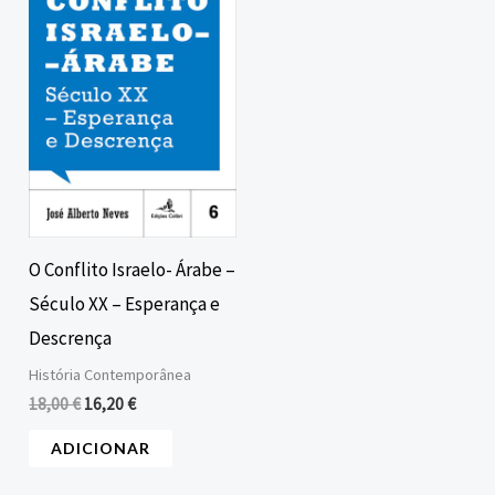
era:
é:
18,00 €.
16,20 €.
O Conflito Israelo- Árabe –
Século XX – Esperança e
Descrença
História Contemporânea
18,00
€
16,20
€
ADICIONAR