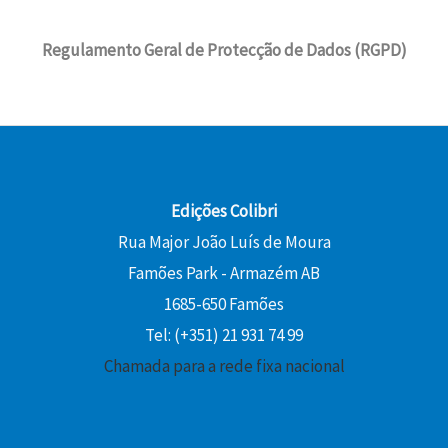
g
a
0
8
€
e
4
i
l
,
.
r
,
Regulamento Geral de Protecção de Dados (RGPD)
n
é
€
0
a
5
a
:
.
0
:
8
l
1
1
e
3
€
6
€
r
,
.
,
.
a
5
2
:
0
Edições Colibri
0
1
Rua Major João Luís de Moura
5
€
€
Famões Park - Armazém AB
,
.
.
0
1685-650 Famões
0
Tel: (+351) 21 931 74 99
Chamada para a rede fixa nacional
€
.