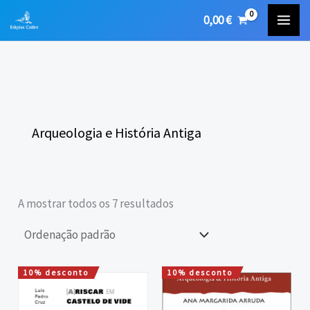
Skip
0,00
€
to
content
Arqueologia e História Antiga
A mostrar todos os 7 resultados
10% desconto
10% desconto
O
O
O
O
preço
preço
preço
preço
original
atual
original
atual