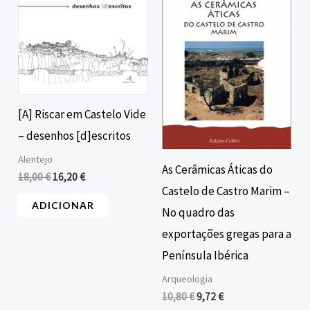
era:
é:
era:
é:
18,00 €.
16,20 €.
10,80 €.
9,72 €.
[A] Riscar em Castelo Vide
– desenhos [d]escritos
Alentejo
As Cerâmicas Áticas do
18,00
€
16,20
€
Castelo de Castro Marim –
ADICIONAR
No quadro das
exportações gregas para a
Península Ibérica
Arqueologia
10,80
€
9,72
€