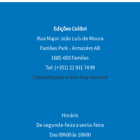
€
2
€
r
,
.
,
.
a
5
0
:
0
0
1
Edições Colibri
5
€
Rua Major João Luís de Moura
€
,
.
Famões Park - Armazém AB
.
0
1685-650 Famões
0
Tel: (+351) 21 931 74 99
€
Chamada para a rede fixa nacional
.
Horário
De segunda-feira a sexta-feira
Das 09h00 às 18h00