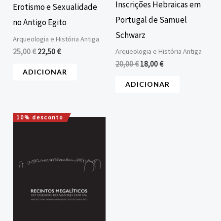
Inscrições Hebraicas em
Erotismo e Sexualidade
Portugal de Samuel
no Antigo Egito
Schwarz
Arqueologia e História Antiga
25,00
€
22,50
€
Arqueologia e História Antiga
20,00
€
18,00
€
ADICIONAR
ADICIONAR
10% desconto
O
O
preço
preço
original
atual
era:
é:
16,00 €.
14,40 €.