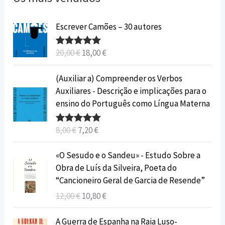
O
O
Escrever Camões – 30 autores
p
p
r
r
20,00
€
18,00
€
Avaliação
e
e
5.00
de 5
ç
ç
O
O
(Auxiliar a) Compreender os Verbos
o
o
p
p
Auxiliares - Descrição e implicações para o
o
a
r
r
ensino do Português como Língua Materna
r
t
e
e
i
u
ç
ç
8,00
€
7,20
€
Avaliação
g
a
o
o
5.00
de 5
i
l
o
a
O
O
«O Sesudo e o Sandeu» - Estudo Sobre a
n
é
r
t
p
p
Obra de Luís da Silveira, Poeta do
a
:
i
u
r
r
“Cancioneiro Geral de Garcia de Resende”
l
1
g
a
e
e
12,00
€
10,80
€
e
8
i
l
ç
ç
r
,
n
é
o
o
O
O
A Guerra de Espanha na Raia Luso-
a
0
a
: