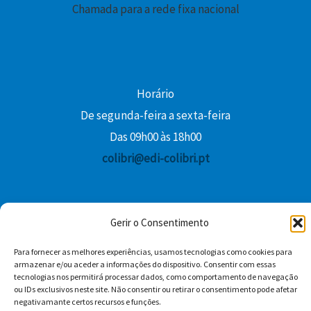
Chamada para a rede fixa nacional
€
.
Horário
De segunda-feira a sexta-feira
Das 09h00 às 18h00
colibri@edi-colibri.pt
Facebook
YouTube
Instagram
Whatsapp
Gerir o Consentimento
Condições Gerais de Venda
Para fornecer as melhores experiências, usamos tecnologias como cookies para
armazenar e/ou aceder a informações do dispositivo. Consentir com essas
tecnologias nos permitirá processar dados, como comportamento de navegação
ou IDs exclusivos neste site. Não consentir ou retirar o consentimento pode afetar
negativamante certos recursos e funções.