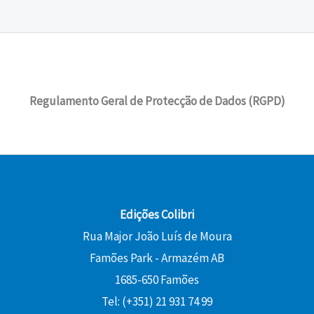
a
:
o
a
a
5
l
1
r
t
€
:
0
e
4
i
u
.
1
r
,
g
a
5
€
a
4
i
l
,
.
:
0
Regulamento Geral de Protecção de Dados (RGPD)
n
é
0
1
a
:
0
6
€
l
1
,
.
e
0
€
0
r
,
.
0
a
8
:
0
Edições Colibri
€
1
Rua Major João Luís de Moura
.
2
€
Famões Park - Armazém AB
,
.
0
1685-650 Famões
0
Tel: (+351) 21 931 74 99