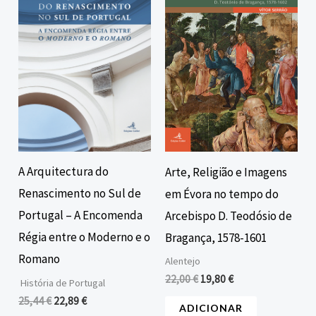
era:
é:
era:
é:
25,44 €.
22,89 €.
22,00 €.
19,80 €.
A Arquitectura do
Arte, Religião e Imagens
Renascimento no Sul de
em Évora no tempo do
Portugal – A Encomenda
Arcebispo D. Teodósio de
Régia entre o Moderno e o
Bragança, 1578-1601
Romano
Alentejo
22,00
€
19,80
€
História de Portugal
25,44
€
22,89
€
ADICIONAR