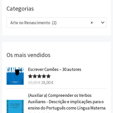
Categorias
Arte no Renascimento (2)
×
Os mais vendidos
O
O
Escrever Camões – 30 autores
p
p
r
r
20,00
€
18,00
€
Avaliação
e
e
5.00
de 5
ç
ç
O
O
(Auxiliar a) Compreender os Verbos
o
o
p
p
Auxiliares - Descrição e implicações para o
o
a
r
r
ensino do Português como Língua Materna
r
t
e
e