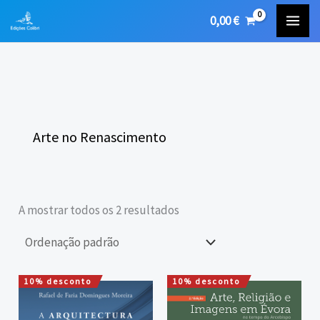
Skip
0,00
€
to
content
Arte no Renascimento
A mostrar todos os 2 resultados
10% desconto
10% desconto
O
O
O
O
preço
preço
preço
preço
original
atual
original
atual