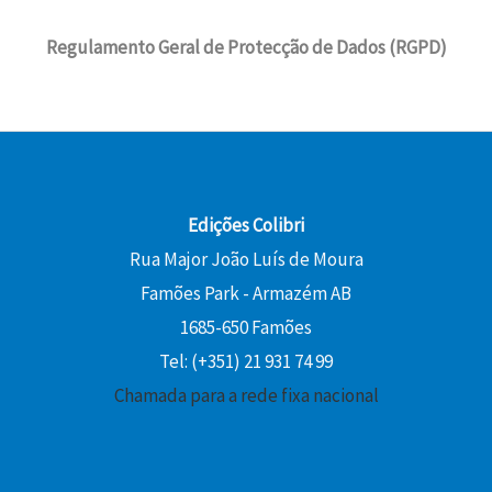
i
l
,
.
r
,
n
é
0
Regulamento Geral de Protecção de Dados (RGPD)
a
8
a
:
0
:
0
l
1
2
e
3
€
2
€
r
,
.
,
.
a
5
0
:
0
0
1
Edições Colibri
5
€
Rua Major João Luís de Moura
€
,
.
Famões Park - Armazém AB
.
0
1685-650 Famões
0
Tel: (+351) 21 931 74 99
€
Chamada para a rede fixa nacional
.