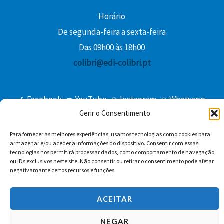
Horário
De segunda-feira a sexta-feira
Das 09h00 às 18h00
colibri@edi-colibri.pt
Facebook
YouTube
Instagram
Whatsapp
Gerir o Consentimento
Condições Gerais de Venda
Para fornecer as melhores experiências, usamos tecnologias como cookies para
armazenar e/ou aceder a informações do dispositivo. Consentir com essas
tecnologias nos permitirá processar dados, como comportamento de navegação
ou IDs exclusivos neste site. Não consentir ou retirar o consentimento pode afetar
negativamante certos recursos e funções.
ACEITAR
Copyright © 2026 Edições Colibri
NEGAR