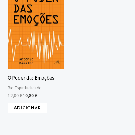
original
atual
era:
é:
12,00 €.
10,80 €.
O Poder das Emoções
Bio-Espiritualidade
12,00
€
10,80
€
ADICIONAR