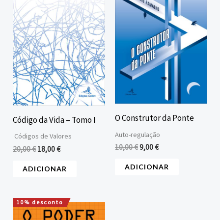
era:
é:
era:
é:
20,00 €.
18,00 €.
10,00 €.
9,00 €.
O Construtor da Ponte
Código da Vida – Tomo I
Auto-regulação
Códigos de Valores
10,00
€
9,00
€
20,00
€
18,00
€
ADICIONAR
ADICIONAR
10% desconto
O
O
preço
preço