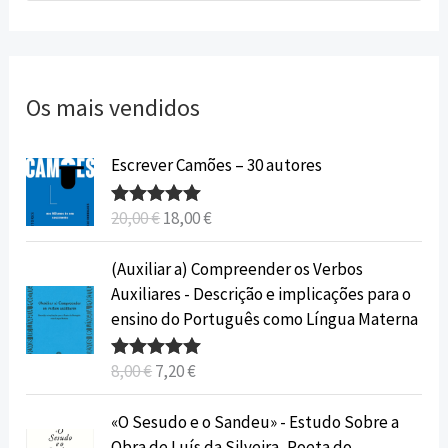
Os mais vendidos
O
O
Escrever Camões – 30 autores
p
p
r
r
20,00
€
18,00
€
Avaliação
e
e
5.00
de 5
ç
ç
O
O
(Auxiliar a) Compreender os Verbos
o
o
p
p
Auxiliares - Descrição e implicações para o
o
a
r
r
ensino do Português como Língua Materna
r
t
e
e
i
u
ç
ç
8,00
€
7,20
€
Avaliação
g
a
o
o
5.00
de 5
i
l
o
a
O
O
«O Sesudo e o Sandeu» - Estudo Sobre a
n
é
r
t
p
p
Obra de Luís da Silveira, Poeta do