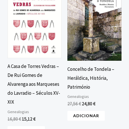
era:
é:
era:
é:
16,80 €.
15,12 €.
27,56 €.
24,80 €.
A Casa de Torres Vedras –
Concelho de Tondela –
De Rui Gomes de
Heráldica, História,
Alvarenga aos Marqueses
Património
do Lavradio – Séculos XV-
Genealogias
XIX
27,56
€
24,80
€
Genealogias
ADICIONAR
16,80
€
15,12
€