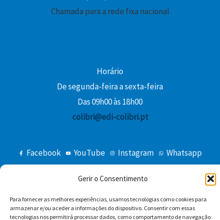
Chamada para a rede fixa nacional
€
.
Horário
De segunda-feira a sexta-feira
Das 09h00 às 18h00
colibri@edi-colibri.pt
Facebook
YouTube
Instagram
Whatsapp
Condições Gerais de Venda
Gerir o Consentimento
Para fornecer as melhores experiências, usamos tecnologias como cookies para
armazenar e/ou aceder a informações do dispositivo. Consentir com essas
tecnologias nos permitirá processar dados, como comportamento de navegação