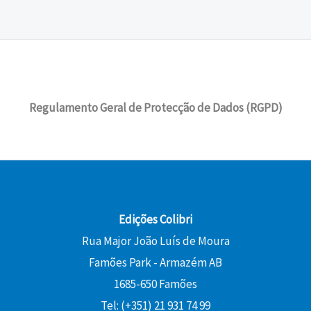
.
o
o
0
r
,
a
:
o
a
a
5
l
1
r
t
€
:
0
e
4
i
u
.
1
r
,
g
a
5
€
a
4
i
l
,
.
:
0
Regulamento Geral de Protecção de Dados (RGPD)
n
é
0
1
a
:
0
6
€
l
1
,
.
e
0
€
0
r
,
.
0
a
8
:
0
Edições Colibri
€
1
Rua Major João Luís de Moura
.
2
€
Famões Park - Armazém AB
,
.
0
1685-650 Famões
0
Tel: (+351) 21 931 74 99