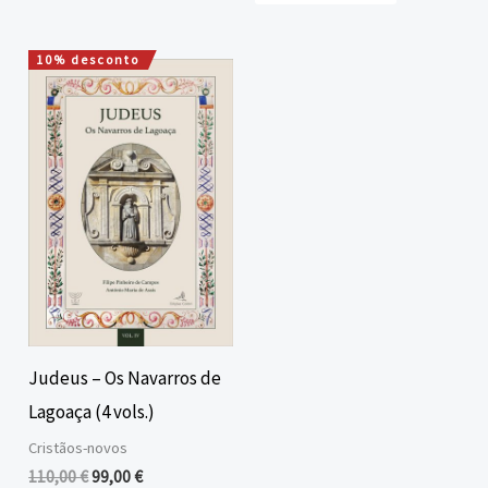
10% desconto
O
O
preço
preço
original
atual
era:
é:
110,00 €.
99,00 €.
Judeus – Os Navarros de
Lagoaça (4 vols.)
Cristãos-novos
110,00
€
99,00
€