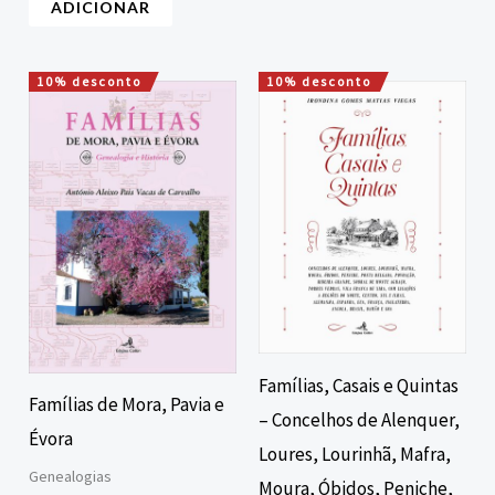
ADICIONAR
10% desconto
10% desconto
O
O
O
O
preço
preço
preço
preço
original
atual
original
atual
era:
é:
era:
é:
16,00 €.
14,40 €.
75,00 €.
67,50 €.
Famílias, Casais e Quintas
Famílias de Mora, Pavia e
– Concelhos de Alenquer,
Évora
Loures, Lourinhã, Mafra,
Genealogias
Moura, Óbidos, Peniche,