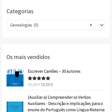
Categorias
Genealogias (5)
×
Os mais vendidos
O
O
Escrever Camões – 30 autores
p
p
r
r
20,00
€
18,00
€
Avaliação
e
e
5.00
de 5
ç
ç
O
O
(Auxiliar a) Compreender os Verbos
o
o
p
p
Auxiliares - Descrição e implicações para o
o
a
r
r
ensino do Português como Língua Materna