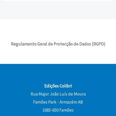
n
é
.
o
o
0
r
,
a
:
o
a
a
5
l
1
r
t
€
:
0
e
4
i
u
.
1
r
,
g
a
5
€
a
4
i
l
,
.
:
0
Regulamento Geral de Protecção de Dados (RGPD)
n
é
0
1
a
:
0
6
€
l
1
,
.
e
0
€
0
r
,
.
0
a
8
:
0
Edições Colibri
€
1
Rua Major João Luís de Moura
.
2
€
Famões Park - Armazém AB
,
.
0
1685-650 Famões
0