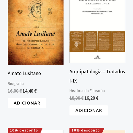
era:
é:
era:
é:
16,00 €.
14,40 €.
18,00 €.
16,20 €.
Arquipatologia – Tratados
Amato Lusitano
I-IX
Biografia
História da Filosofia
16,00
€
14,40
€
18,00
€
16,20
€
ADICIONAR
ADICIONAR
10% desconto
10% desconto
O
O
O
O