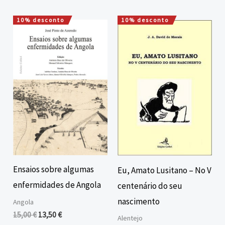
10% desconto
10% desconto
O
O
O
O
preço
preço
preço
preço
original
atual
original
atual
era:
é:
era:
é:
15,00 €.
13,50 €.
15,00 €.
13,50 €.
Ensaios sobre algumas
Eu, Amato Lusitano – No V
enfermidades de Angola
centenário do seu
nascimento
Angola
15,00
€
13,50
€
Alentejo