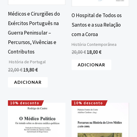
Médicos e Cirurgiões do
O Hospital de Todos os
Exércitos Português na
Santos e a sua Relação
Guerra Peninsular –
com a Coroa
Percursos, Vivências e
História Contemporânea
Contributos
20,00
€
18,00
€
História de Portugal
ADICIONAR
22,00
€
19,80
€
ADICIONAR
10% desconto
10% desconto
O
O
O
O
preço
preço
preço
preço
original
atual
original
atual
era:
é:
era:
é:
18,00 €.
16,20 €.
15,00 €.
13,50 €.