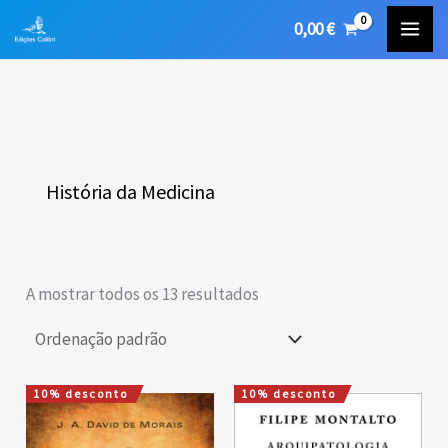
Skip
0,00
€
to
content
História da Medicina
A mostrar todos os 13 resultados
10% desconto
10% desconto
O
O
O
O
preço
preço
preço
preço
original
atual
original
atual