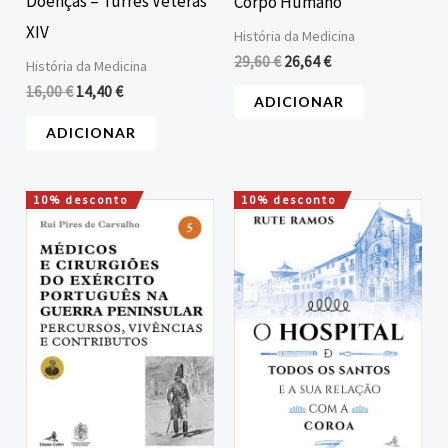
Doenças – Turres Veteras
Corpo Humano
XIV
História da Medicina
29,60
€
26,64
€
História da Medicina
16,00
€
14,40
€
ADICIONAR
ADICIONAR
10% desconto
10% desconto
O
O
O
O
preço
preço
preço
preço
original
atual
original
atual
era:
é:
era:
é:
22,00 €.
19,80 €.
20,00 €.
18,00 €.