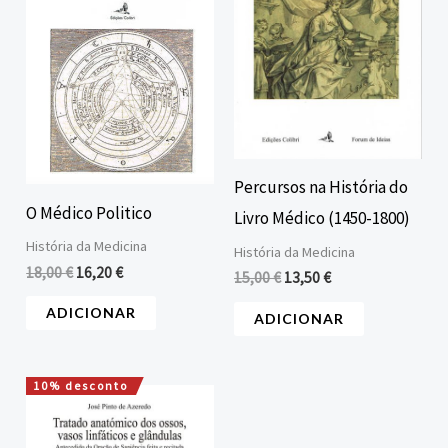
Percursos na História do
O Médico Politico
Livro Médico (1450-1800)
História da Medicina
História da Medicina
18,00
€
16,20
€
15,00
€
13,50
€
ADICIONAR
ADICIONAR
10% desconto
O
O
preço
preço
original
atual