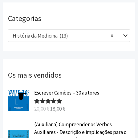
Categorias
História da Medicina (13)
×
Os mais vendidos
O
O
Escrever Camões – 30 autores
p
p
r
r
20,00
€
18,00
€
Avaliação
e
e
5.00
de 5
ç
ç
O
O
(Auxiliar a) Compreender os Verbos
o
o
p
p
Auxiliares - Descrição e implicações para o
o
a
r
r