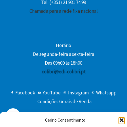
Tel: (+351) 21 931 74 99
Chamada para a rede fixa nacional
€
.
Horário
De segunda-feira a sexta-feira
Das 09h00 às 18h00
colibri@edi-colibri.pt
Facebook
YouTube
Instagram
Whatsapp
Condições Gerais de Venda
Gerir o Consentimento