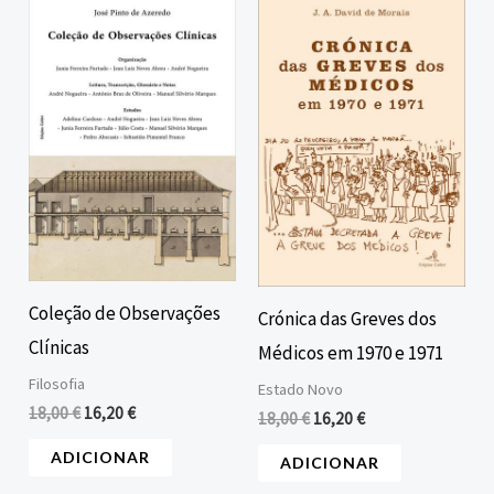
preço
preço
preço
preço
original
atual
original
atual
era:
é:
era:
é:
18,00 €.
16,20 €.
18,00 €.
16,20 €.
Coleção de Observações
Crónica das Greves dos
Clínicas
Médicos em 1970 e 1971
Filosofia
Estado Novo
18,00
€
16,20
€
18,00
€
16,20
€
ADICIONAR
ADICIONAR