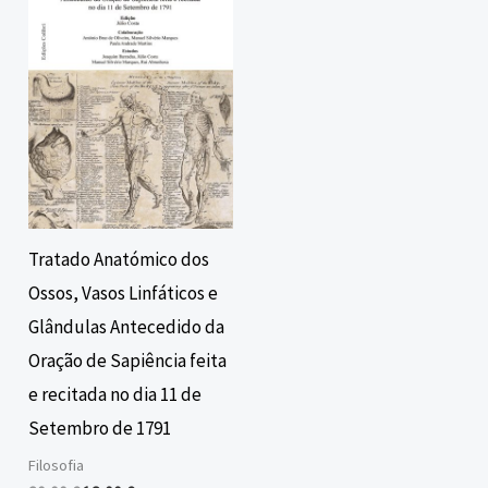
era:
é:
20,00 €.
18,00 €.
Tratado Anatómico dos
Ossos, Vasos Linfáticos e
Glândulas Antecedido da
Oração de Sapiência feita
e recitada no dia 11 de
Setembro de 1791
Filosofia