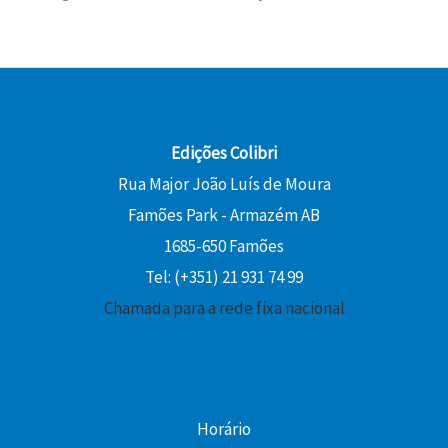
Edições Colibri
Rua Major João Luís de Moura
Famões Park - Armazém AB
1685-650 Famões
Tel: (+351) 21 931 74 99
Chamada para a rede fixa nacional
Horário