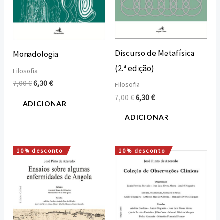
Discurso de Metafísica
Monadologia
(2.ª edição)
Filosofia
7,00
€
6,30
€
Filosofia
7,00
€
6,30
€
ADICIONAR
ADICIONAR
10% desconto
10% desconto
O
O
O
O
preço
preço
preço
preço
original
atual
original
atual
era:
é:
era:
é:
15,00 €.
13,50 €.
18,00 €.
16,20 €.