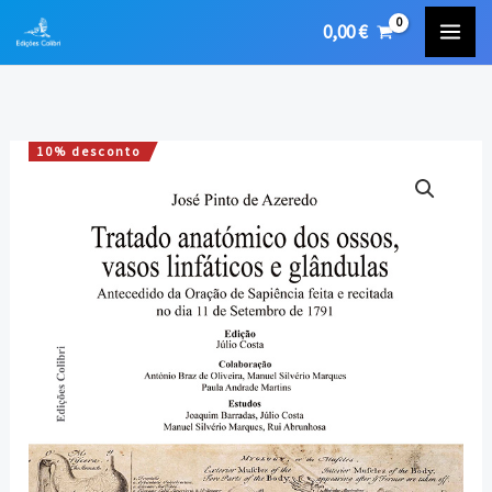
Skip
0,00
€
to
content
10% desconto
Quantidade
O
O
de
preço
preço
Tratado
Anatómico
original
atual
dos
era:
é:
Ossos,
Vasos
20,00 €.
18,00 €.
Linfáticos
e
Glândulas