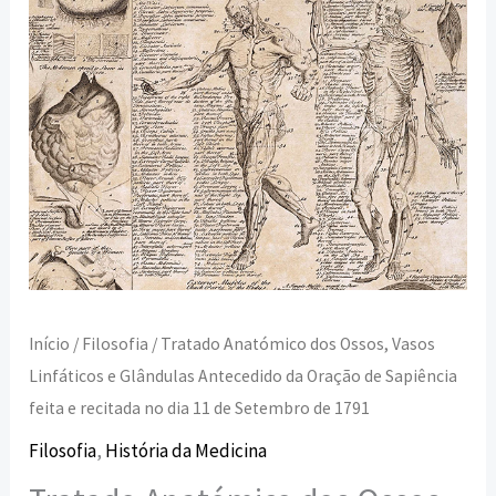
Antecedido
da
Oração
de
Sapiência
feita
e
recitada
no
dia
Início
/
Filosofia
/ Tratado Anatómico dos Ossos, Vasos
11
Linfáticos e Glândulas Antecedido da Oração de Sapiência
de
feita e recitada no dia 11 de Setembro de 1791
Setembro
Filosofia
,
História da Medicina
de
1791