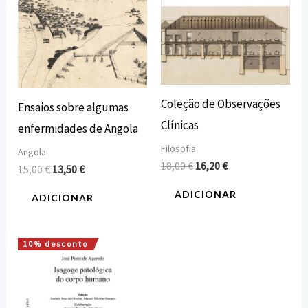
Coleção de Observações
Ensaios sobre algumas
Clínicas
enfermidades de Angola
Filosofia
Angola
18,00
€
16,20
€
15,00
€
13,50
€
ADICIONAR
ADICIONAR
10% desconto
O
O
preço
preço
original
atual
era:
é:
29,60 €.
26,64 €.