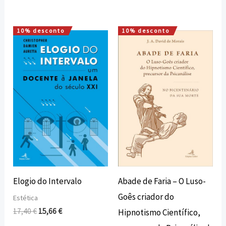
10% desconto
10% desconto
O
O
O
O
preço
preço
preço
preço
original
atual
original
atual
era:
é:
era:
é:
17,40 €.
15,66 €.
16,00 €.
14,40 €.
Elogio do Intervalo
Abade de Faria – O Luso-
Goês criador do
Estética
17,40
€
15,66
€
Hipnotismo Científico,