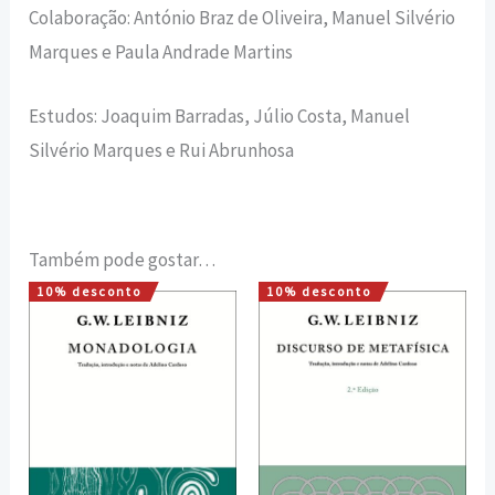
Colaboração: António Braz de Oliveira, Manuel Silvério
Marques e Paula Andrade Martins
Estudos: Joaquim Barradas, Júlio Costa, Manuel
Silvério Marques e Rui Abrunhosa
Também pode gostar…
10% desconto
10% desconto
O
O
O
O
preço
preço
preço
preço
original
atual
original
atual
era:
é:
era:
é:
7,00 €.
6,30 €.
7,00 €.
6,30 €.