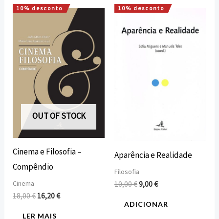
10% desconto
10% desconto
O
O
O
O
preço
preço
preço
preço
original
atual
original
atual
era:
é:
era:
é:
18,00 €.
16,20 €.
10,00 €.
9,00 €.
OUT OF STOCK
Cinema e Filosofia –
Aparência e Realidade
Compêndio
Filosofia
Cinema
10,00
€
9,00
€
18,00
€
16,20
€
ADICIONAR
LER MAIS