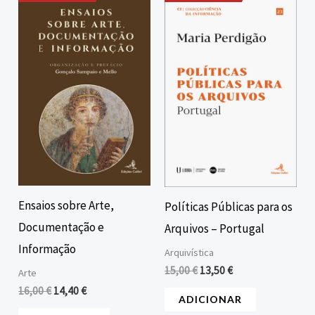
O
O
O
O
preço
preço
preço
preço
original
atual
original
atual
era:
é:
era:
é:
16,00 €.
14,40 €.
15,00 €.
13,50 €.
Ensaios sobre Arte,
Políticas Públicas para os
Documentação e
Arquivos – Portugal
Informação
Arquivística
15,00
€
13,50
€
Arte
16,00
€
14,40
€
ADICIONAR