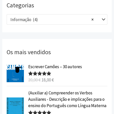
Categorias
Informação (4)
×
Os mais vendidos
O
O
Escrever Camões – 30 autores
p
p
r
r
20,00
€
18,00
€
Avaliação
e
e
5.00
de 5
ç
ç
O
O
(Auxiliar a) Compreender os Verbos
o
o
p
p
Auxiliares - Descrição e implicações para o
o
a
r
r
ensino do Português como Língua Materna
r
t
e
e