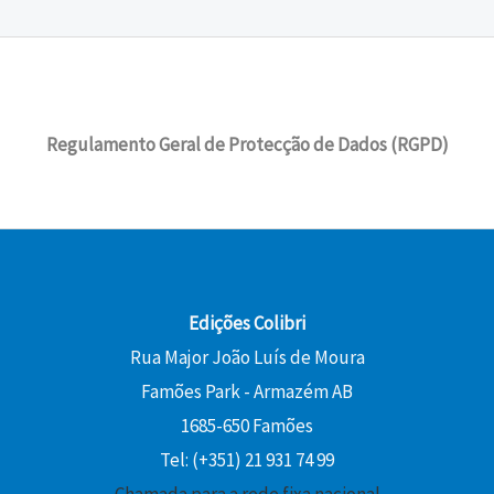
a
:
o
a
a
5
l
1
r
t
€
:
0
e
4
i
u
.
1
r
,
g
a
5
€
a
4
i
l
,
.
:
0
Regulamento Geral de Protecção de Dados (RGPD)
n
é
0
1
a
:
0
6
€
l
1
,
.
e
0
€
0
r
,
.
0
a
8
:
0
Edições Colibri
€
1
Rua Major João Luís de Moura
.
2
€
Famões Park - Armazém AB
,
.
0
1685-650 Famões
0
Tel: (+351) 21 931 74 99
Chamada para a rede fixa nacional