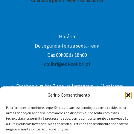
€
.
Horário
De segunda-feira a sexta-feira
Das 09h00 às 18h00
colibri@edi-colibri.pt
Facebook
YouTube
Instagram
Whatsapp
Condições Gerais de Venda
Gerir o Consentimento
Para fornecer as melhores experiências, usamos tecnologias como cookies para
armazenar e/ou aceder a informações do dispositivo. Consentir com essas
tecnologias nos permitirá processar dados, como comportamento de navegação
ou IDs exclusivos neste site. Não consentir ou retirar o consentimento pode afetar
negativamante certos recursos e funções.