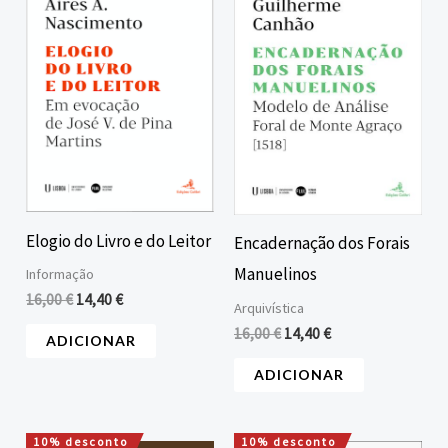
era:
é:
era:
é:
16,00 €.
14,40 €.
16,00 €.
14,40 €.
Elogio do Livro e do Leitor
Encadernação dos Forais
Manuelinos
Informação
16,00
€
14,40
€
Arquivística
16,00
€
14,40
€
ADICIONAR
ADICIONAR
10% desconto
10% desconto