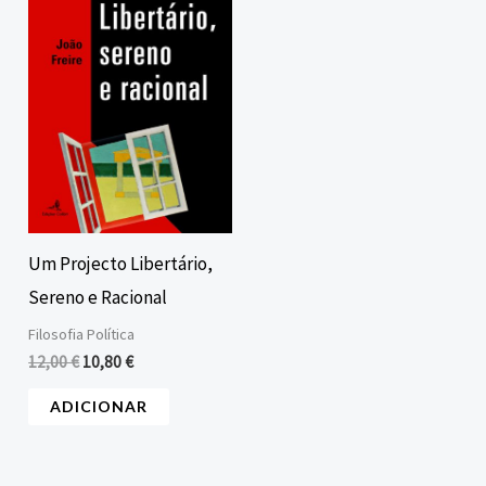
era:
é:
12,00 €.
10,80 €.
Um Projecto Libertário,
Sereno e Racional
Filosofia Política
12,00
€
10,80
€
ADICIONAR