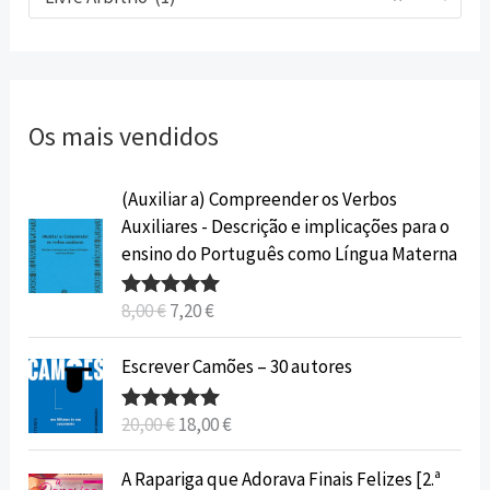
Os mais vendidos
O
O
(Auxiliar a) Compreender os Verbos
p
p
Auxiliares - Descrição e implicações para o
r
r
ensino do Português como Língua Materna
e
e
ç
ç
8,00
€
7,20
€
Avaliação
o
o
5.00
de 5
o
a
O
O
Escrever Camões – 30 autores
r
t
p
p
i
u
r
r
20,00
€
18,00
€
Avaliação
g
a
e
e
5.00
de 5
i
l
ç
ç
O
O
A Rapariga que Adorava Finais Felizes [2.ª
n
é