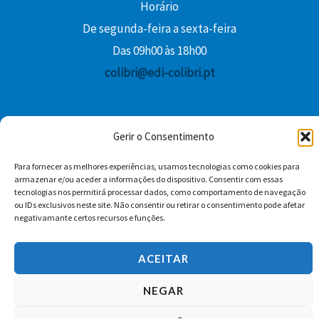
Horário
De segunda-feira a sexta-feira
Das 09h00 às 18h00
colibri@edi-colibri.pt
Facebook
YouTube
Instagram
Whatsapp
Gerir o Consentimento
Condições Gerais de Venda
Para fornecer as melhores experiências, usamos tecnologias como cookies para
armazenar e/ou aceder a informações do dispositivo. Consentir com essas
tecnologias nos permitirá processar dados, como comportamento de navegação
ou IDs exclusivos neste site. Não consentir ou retirar o consentimento pode afetar
negativamante certos recursos e funções.
ACEITAR
Copyright © 2026 Edições Colibri
NEGAR