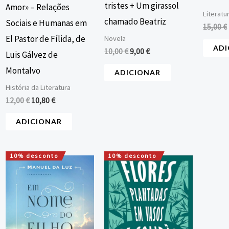
tristes + Um girassol
Amor» – Relações
Literatu
chamado Beatriz
Sociais e Humanas em
15,00
€
El Pastor de Fílida, de
Novela
ADI
10,00
€
9,00
€
Luis Gálvez de
Montalvo
ADICIONAR
História da Literatura
12,00
€
10,80
€
ADICIONAR
10% desconto
10% desconto
O
O
O
O
preço
preço
preço
preço
original
atual
original
atual
era:
é:
era:
é:
15,00 €.
13,50 €.
14,00 €.
12,60 €.