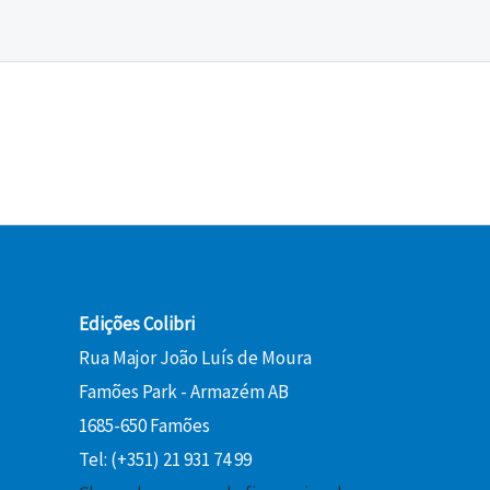
5
€
€
,
.
.
0
0
€
.
Edições Colibri
Rua Major João Luís de Moura
Famões Park - Armazém AB
1685-650 Famões
Tel: (+351) 21 931 74 99