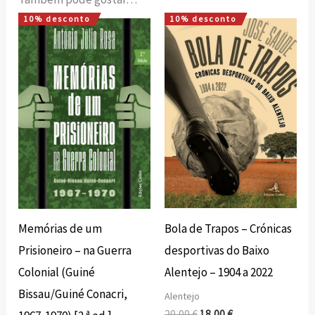
10% desconto
10% desconto
O
O
O
O
preço
preço
preço
preço
original
atual
original
atual
era:
é:
era:
é:
12,00 €.
10,80 €.
20,00 €.
18,00 €.
Bola de Trapos – Crónicas
Memórias de um
desportivas do Baixo
Prisioneiro – na Guerra
Alentejo – 1904 a 2022
Colonial (Guiné
Bissau/Guiné Conacri,
Alentejo
20,00
€
18,00
€