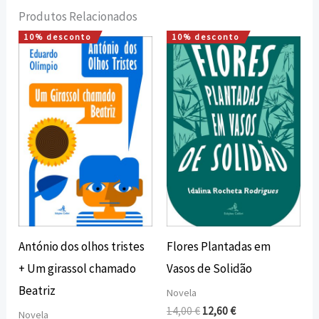
Produtos Relacionados
10% desconto
10% desconto
O
O
O
O
preço
preço
preço
preço
original
atual
original
atual
era:
é:
era:
é:
10,00 €.
9,00 €.
14,00 €.
12,60 €.
António dos olhos tristes
Flores Plantadas em
+ Um girassol chamado
Vasos de Solidão
Beatriz
Novela
14,00
€
12,60
€
Novela