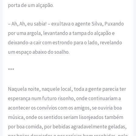
porta de um alçapão.
– Ah, Ah, eu sabia! – exultava o agente Silva, Puxando
por uma argola, levantando a tampa do alçapão e
deixando-a cair com estrondo para o lado, revelando
um espaço abaixo do soalho.
***
Naquela noite, naquele local, toda a gente parecia ter
esperança num futuro risonho, onde continuariam a
acontecer os convívios com os amigos, se ouviria boa
música, onde os sentidos seriam lisonjeados também
por boa comida, por bebidas agradavelmente geladas,
por beijos desejados e por carícias bem recebidas, pelo