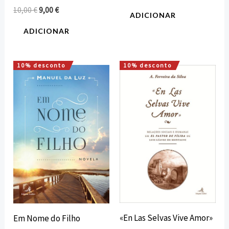
10,00
€
9,00
€
ADICIONAR
ADICIONAR
10% desconto
10% desconto
O
O
O
O
preço
preço
preço
preço
original
atual
original
atual
era:
é:
era:
é:
15,00 €.
13,50 €.
12,00 €.
10,80 €.
«En Las Selvas Vive Amor»
Em Nome do Filho