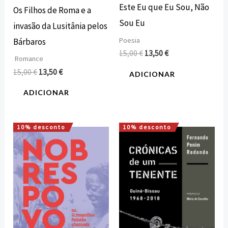
Este Eu que Eu Sou, Não
Os Filhos de Roma e a
Sou Eu
invasão da Lusitânia pelos
Poesia
Bárbaros
15,00
€
13,50
€
Romance
15,00
€
13,50
€
ADICIONAR
ADICIONAR
10% desconto
10% desconto
O
O
O
O
preço
preço
preço
preço
original
atual
original
atual
era:
é:
era:
é:
16,00 €.
14,40 €.
15,00 €.
13,50 €.