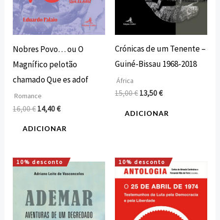
Crónicas de um Tenente –
Nobres Povo… ou O
Guiné-Bissau 1968-2018
Magnífico pelotão
chamado Que es adof
África
15,00
€
13,50
€
Romance
16,00
€
14,40
€
ADICIONAR
ADICIONAR
10% desconto
10% desconto
O
O
O
O
preço
preço
preço
preço
original
atual
original
atual
era:
é:
era:
é:
18,00 €.
16,20 €.
20,00 €.
18,00 €.