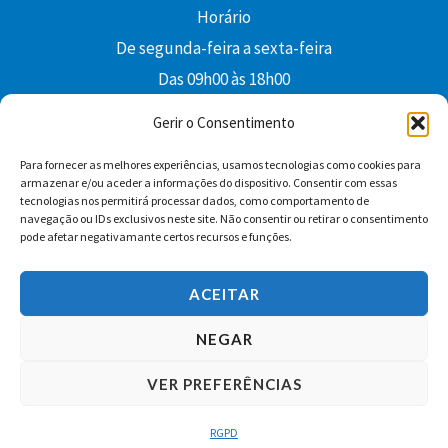
Horário
De segunda-feira a sexta-feira
Das 09h00 às 18h00
colibri@edi-colibri.pt
Gerir o Consentimento
Para fornecer as melhores experiências, usamos tecnologias como cookies para
Facebook
YouTube
Instagram
Whatsapp
armazenar e/ou aceder a informações do dispositivo. Consentir com essas
tecnologias nos permitirá processar dados, como comportamento de
Condições Gerais de Venda
navegação ou IDs exclusivos neste site. Não consentir ou retirar o consentimento
pode afetar negativamante certos recursos e funções.
ACEITAR
NEGAR
VER PREFERÊNCIAS
Copyright © 2026 Edições Colibri
RGPD