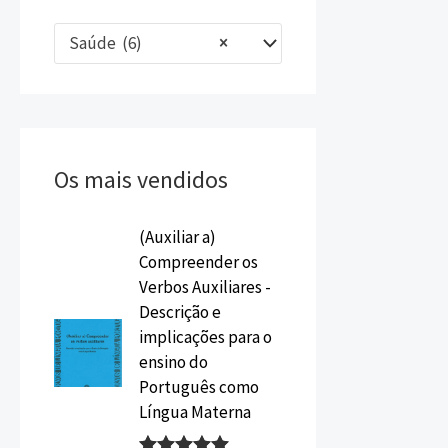
Saúde (6)
×
Os mais vendidos
O
O
(Auxiliar a)
p
p
Compreender os
r
r
Verbos Auxiliares -
e
e
Descrição e
ç
ç
implicações para o
o
o
ensino do
o
a
Português como
r
t
Língua Materna
i
u