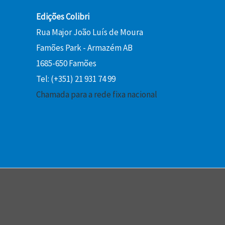
Edições Colibri
Rua Major João Luís de Moura
Famões Park - Armazém AB
1685-650 Famões
Tel: (+351) 21 931 74 99
Chamada para a rede fixa nacional