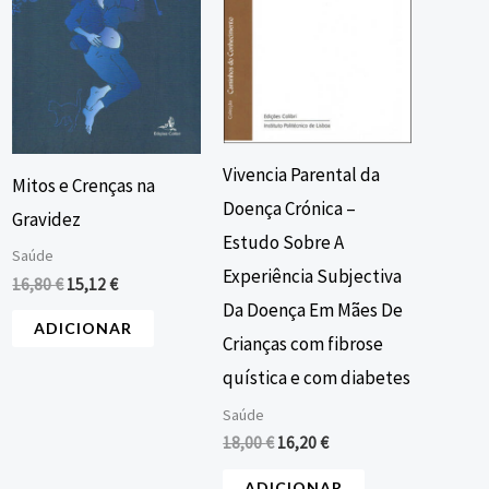
Vivencia Parental da
Mitos e Crenças na
Doença Crónica –
Gravidez
Estudo Sobre A
Saúde
Experiência Subjectiva
16,80
€
15,12
€
Da Doença Em Mães De
ADICIONAR
Crianças com fibrose
quística e com diabetes
Saúde
18,00
€
16,20
€
ADICIONAR