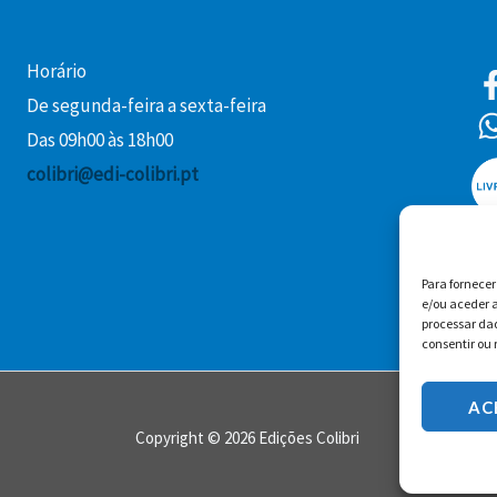
Horário
De segunda-feira a sexta-feira
Das 09h00 às 18h00
colibri@edi-colibri.pt
Para fornece
e/ou aceder a
processar da
consentir ou 
AC
Copyright © 2026 Edições Colibri