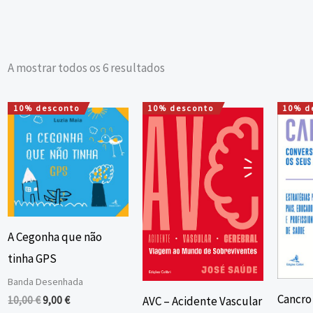
A mostrar todos os 6 resultados
10% desconto
10% desconto
10% d
O
O
O
O
preço
preço
preço
preço
original
atual
original
atual
era:
é:
era:
é:
10,00 €.
9,00 €.
20,00 €.
18,00 €.
A Cegonha que não
tinha GPS
Banda Desenhada
Cancro
10,00
€
9,00
€
AVC – Acidente Vascular