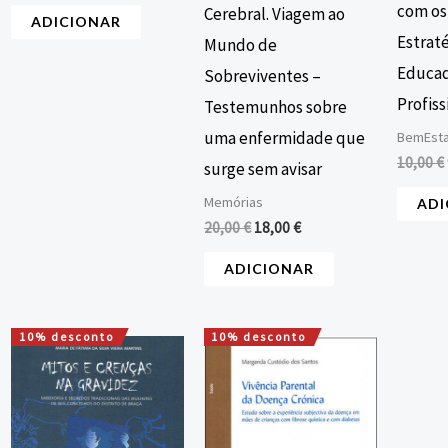
com os 
Cerebral. Viagem ao
ADICIONAR
Estraté
Mundo de
Educad
Sobreviventes –
Profis
Testemunhos sobre
uma enfermidade que
BemEsta
10,00
€
surge sem avisar
Memórias
ADI
20,00
€
18,00
€
ADICIONAR
10% desconto
10% desconto
O
O
O
O
preço
preço
preço
preço
original
atual
original
atual
era:
é:
era:
é:
16,80 €.
15,12 €.
18,00 €.
16,20 €.