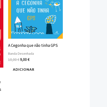
original
atual
era:
é:
10,00 €.
9,00 €.
A Cegonha que não tinha GPS
Banda Desenhada
10,00
€
9,00
€
ADICIONAR
e
s