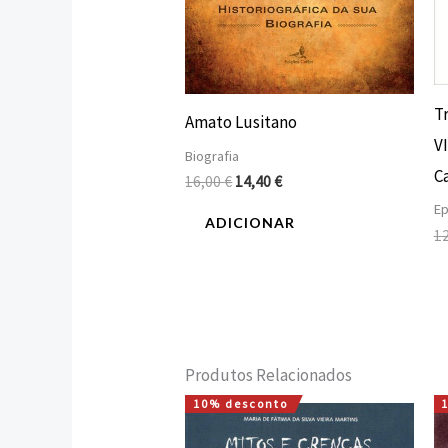
T
Amato Lusitano
V
Biografia
C
16,00
€
14,40
€
Ep
ADICIONAR
1
Produtos Relacionados
10% desconto
O
O
preço
preço