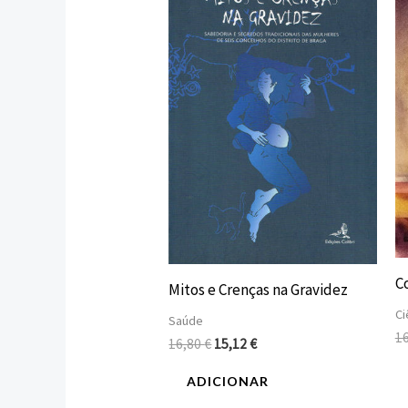
original
atual
era:
é:
16,80 €.
15,12 €.
C
Mitos e Crenças na Gravidez
Ci
Saúde
1
16,80
€
15,12
€
ADICIONAR