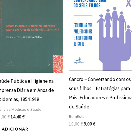
16,00 €.
14,40 €.
10,00 €.
9,00 €.
Cancro – Conversando com os
aúde Pública e Higiene na
seus filhos – Estratégias para
mprensa Diária em Anos de
Pais, Educadores e Profissiona
pidemias, 18541918
de Saúde
ências Médicas e Saúde
BemEstar
6,00
€
14,40
€
10,00
€
9,00
€
ADICIONAR