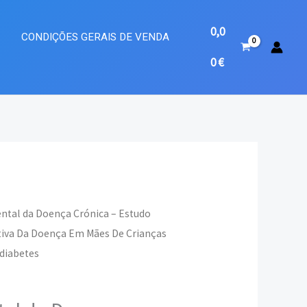
0,0
A
CONDIÇÕES GERAIS DE VENDA
0
€
ental da Doença Crónica – Estudo
ctiva Da Doença Em Mães De Crianças
eço
 diabetes
ual