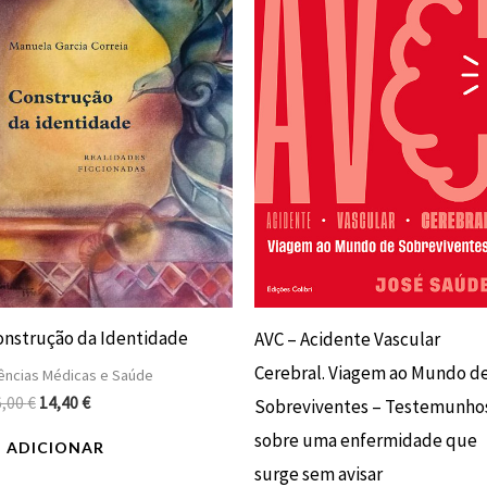
original
atual
original
atual
era:
é:
era:
é:
16,00 €.
14,40 €.
20,00 €.
18,00 €.
onstrução da Identidade
AVC – Acidente Vascular
Cerebral. Viagem ao Mundo d
ências Médicas e Saúde
6,00
€
14,40
€
Sobreviventes – Testemunho
sobre uma enfermidade que
ADICIONAR
surge sem avisar