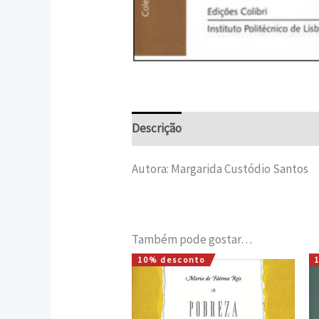
Descrição
Informação adicional
Autora: Margarida Custódio Santos
Também pode gostar…
10% desconto
O
O
preço
preço
original
atual
era:
é: