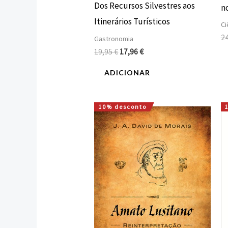
Dos Recursos Silvestres aos
no
Itinerários Turísticos
Ci
2
Gastronomia
19,95
€
17,96
€
ADICIONAR
10% desconto
O
O
preço
preço
original
atual
era:
é:
16,00 €.
14,40 €.