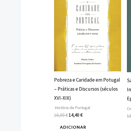
16,00 €.
14,40 €.
Pobreza e Caridade em Potugal
S
– Práticas e Discursos (séculos
I
XVI-XIX)
E
História de Portugal
Ci
16,00
€
14,40
€
1
ADICIONAR