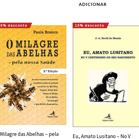
ADICIONAR
10% desconto
10% desconto
O
O
O
O
preço
preço
preço
preço
original
atual
original
atual
era:
é:
era:
é:
24,80 €.
22,32 €.
15,00 €.
13,50 €.
 Milagre das Abelhas – pela
Eu, Amato Lusitano – No V