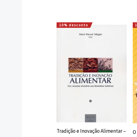
10% desconto
O
O
preço
preço
original
atual
era:
é:
19,95 €.
17,96 €.
Tradição e Inovação Alimentar –
O