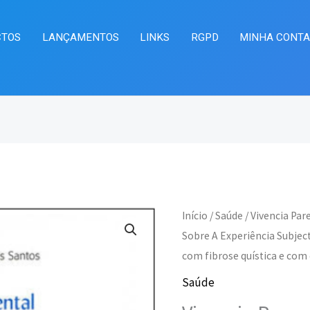
CTOS
LANÇAMENTOS
LINKS
RGPD
MINHA CONT
Quantidade
Início
/
Saúde
/ Vivencia Par
O
O
de
Sobre A Experiência Subje
preço
pr
com fibrose quística e com
Vivencia
Parental
Saúde
original
at
da