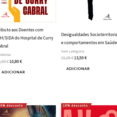
ributo aos Doentes com
Desigualdades Socioterritoria
IH/SIDA do Hospital de Curry
e comportamentos em Saúde
abral
Sem categoria
idemia
15,00
€
13,50
€
2,00
€
10,80
€
ADICIONAR
ADICIONAR
10% desconto
10% desconto
O
O
O
O
preço
preço
preço
preço