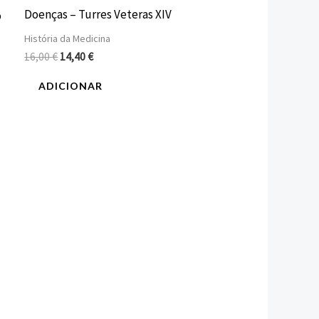
Doenças – Turres Veteras XIV
o
História da Medicina
16,00
€
14,40
€
ADICIONAR