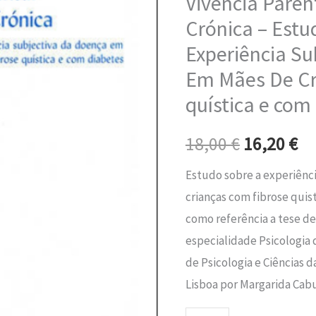
Vivencia Paren
era:
é:
Doença
Crónica – Estu
Crónica
18,00 €.
16
Experiência Su
-
Em Mães De Cr
Estudo
quística e com
Sobre
A
18,00
€
16,20
€
Experiência
Subjectiva
Estudo sobre a experiênc
Da
crianças com fibrose quist
Doença
como referência a tese d
Em
especialidade Psicologia
Mães
de Psicologia e Ciências 
De
Lisboa por Margarida Cab
Crianças