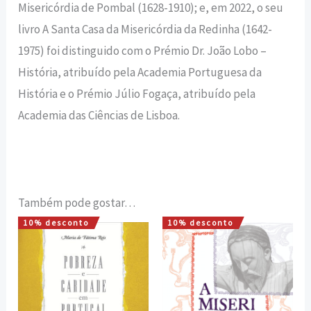
Misericórdia de Pombal (1628-1910); e, em 2022, o seu
livro A Santa Casa da Misericórdia da Redinha (1642-
1975) foi distinguido com o Prémio Dr. João Lobo –
História, atribuído pela Academia Portuguesa da
História e o Prémio Júlio Fogaça, atribuído pela
Academia das Ciências de Lisboa.
Também pode gostar…
10% desconto
10% desconto
O
O
O
O
preço
preço
preço
preço
original
atual
original
atual
era:
é:
era:
é:
16,00 €.
14,40 €.
16,00 €.
14,40 €.