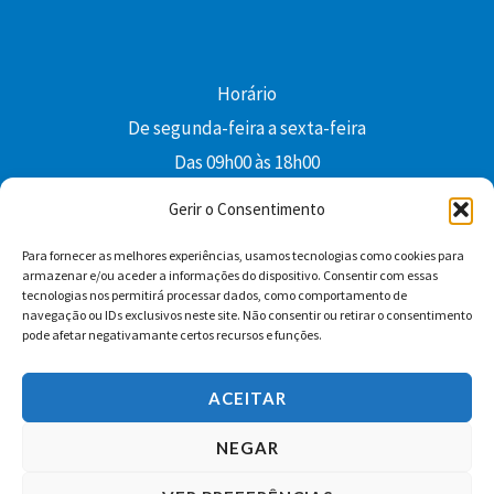
Horário
De segunda-feira a sexta-feira
Das 09h00 às 18h00
colibri@edi-colibri.pt
Gerir o Consentimento
Para fornecer as melhores experiências, usamos tecnologias como cookies para
Facebook
YouTube
Instagram
Whatsapp
armazenar e/ou aceder a informações do dispositivo. Consentir com essas
tecnologias nos permitirá processar dados, como comportamento de
Condições Gerais de Venda
navegação ou IDs exclusivos neste site. Não consentir ou retirar o consentimento
pode afetar negativamante certos recursos e funções.
ACEITAR
NEGAR