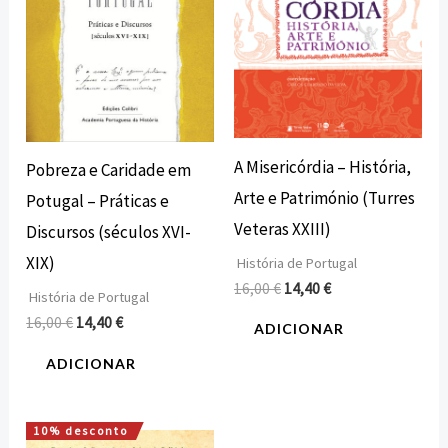
A Misericórdia – História,
Pobreza e Caridade em
Arte e Património (Turres
Potugal – Práticas e
Veteras XXIII)
Discursos (séculos XVI-
XIX)
História de Portugal
16,00
€
14,40
€
História de Portugal
16,00
€
14,40
€
ADICIONAR
ADICIONAR
10% desconto
O
O