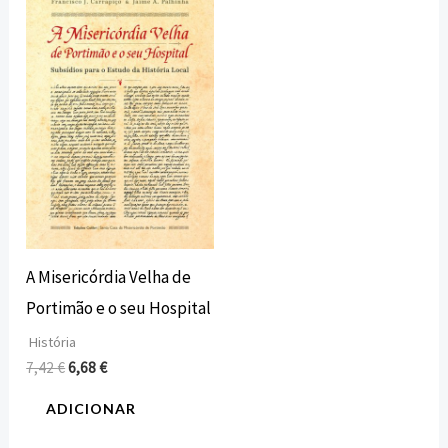
preço
preço
original
atual
era:
é:
7,42 €.
6,68 €.
A Misericórdia Velha de
Portimão e o seu Hospital
História
7,42
€
6,68
€
ADICIONAR