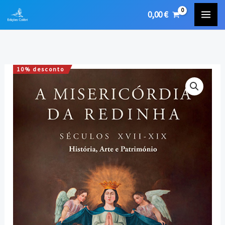
Skip
0,00
€
to
content
10% desconto
Quantidade
O
O
de
preço
preço
A
Misericórdia
original
atual
da
era:
é:
Redinha
(Séculos
16,00 €.
14,40 €.
XVII
XIX)
–