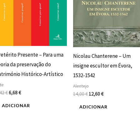
retérito Presente – Para uma
Nicolau Chanterene – Um
oria da preservação do
insigne escultor em Évora,
trimónio Histórico-Artístico
1532-1542
te
Alentejo
,42
€
6,68
€
14,00
€
12,60
€
ADICIONAR
ADICIONAR