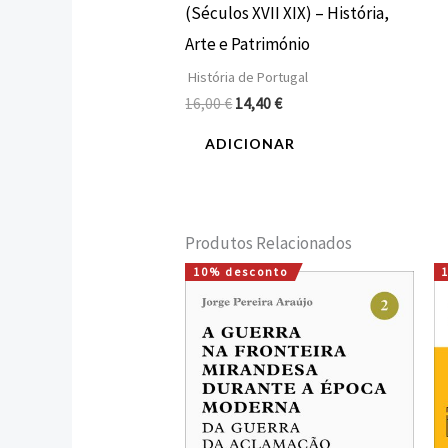
(Séculos XVII XIX) – História,
Arte e Património
História de Portugal
16,00
€
14,40
€
ADICIONAR
Produtos Relacionados
10% desconto
O
O
preço
preço
original
atual
era:
é:
20,00 €.
18,00 €.