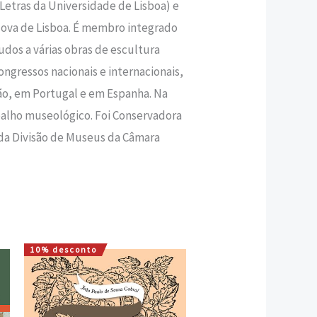
Letras da Universidade de Lisboa) e
Nova de Lisboa. É membro integrado
dos a várias obras de escultura
ngressos nacionais e internacionais,
ção, em Portugal e em Espanha. Na
abalho museológico. Foi Conservadora
da Divisão de Museus da Câmara
10% desconto
O
O
preço
preço
original
atual
era:
é:
20,00 €.
18,00 €.