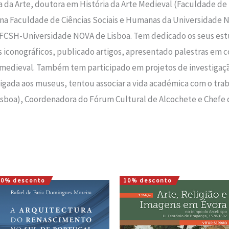
a da Arte, doutora em História da Arte Medieval (Faculdade de 
l na Faculdade de Ciências Sociais e Humanas da Universidade 
 FCSH-Universidade NOVA de Lisboa. Tem dedicado os seus estu
 iconográficos, publicado artigos, apresentado palestras em co
rte medieval. Também tem participado em projetos de investiga
 ligada aos museus, tentou associar a vida académica com o tr
sboa), Coordenadora do Fórum Cultural de Alcochete e Chefe 
10% desconto
10% desconto
O
O
O
O
preço
preço
preço
preço
original
atual
original
atual
era:
é:
era:
é:
25,44 €.
22,89 €.
22,00 €.
19,80 €.