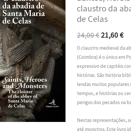
era:
é:
Monstros
claustro da ab
-
24,00 €.
21
de Celas
O
claustro
24,00
€
21,60
€
da
O claustro medieval da ab
abadia
(Coimbra) é o único em P
de
expressivo de capitéis c
Santa
histórias. São história b
Maria
lendas muitos populares 
de
tempos, e histórias ou ce
Celas
perigos dos pecados na bu
Nestas representações, so
até monstros. Este livro i