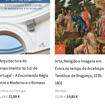
 Arquitectura do
Arte, Religião e Imagens em
enascimento no Sul de
Évora no tempo do Arcebispo 
ortugal – A Encomenda Régia
Teodósio de Bragança, 1578-
ntre o Moderno e o Romano
1601
stória de Portugal
Alentejo
5,44
€
22,89
€
22,00
€
19,80
€