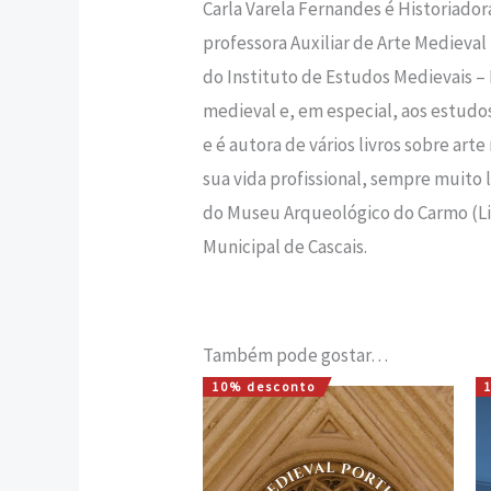
Carla Varela Fernandes é Historiador
professora Auxiliar de Arte Medieva
do Instituto de Estudos Medievais –
medieval e, em especial, aos estudos
e é autora de vários livros sobre a
sua vida profissional, sempre muito
do Museu Arqueológico do Carmo (Li
Municipal de Cascais.
Também pode gostar…
10% desconto
O
O
preço
preço
original
atual
era:
é:
22,00 €.
19,80 €.