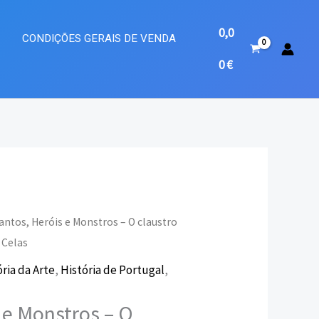
0,0
A
CONDIÇÕES GERAIS DE VENDA
0
€
antos, Heróis e Monstros – O claustro
 Celas
eço
ria da Arte
,
História de Portugal
,
ual
 e Monstros – O