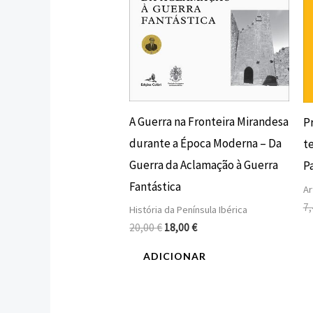
A Guerra na Fronteira Mirandesa
P
durante a Época Moderna – Da
te
Guerra da Aclamação à Guerra
Pa
Fantástica
Ar
7
História da Península Ibérica
20,00
€
18,00
€
ADICIONAR