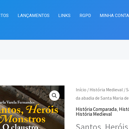
CTOS
LANÇAMENTOS
LINKS
RGPD
MINHA CONT
Quantidade
Início
/
História Medieval
/ S
O
O
de
da abadia de Santa Maria de
preço
pr
Santos,
História Comparada
,
Histó
História Medieval
Heróis
original
at
Santos, Heróis
e