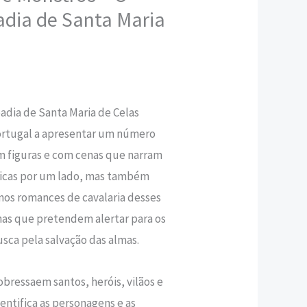
adia de Santa Maria
,60 €.
adia de Santa Maria de Celas
ortugal a apresentar um número
om figuras e com cenas que narram
íblicas por um lado, mas também
nos romances de cavalaria desses
nas que pretendem alertar para os
sca pela salvação das almas.
bressaem santos, heróis, vilãos e
dentifica as personagens e as