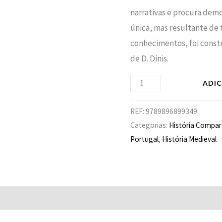
narrativas e procura dem
única, mas resultante de 
conhecimentos, foi constr
de D. Dinis.
ADI
REF:
9789896899349
Categorias:
História Compa
Portugal
,
História Medieval