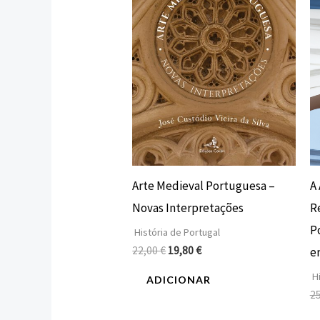
Arte Medieval Portuguesa –
A
Novas Interpretações
R
P
História de Portugal
22,00
€
19,80
€
e
Hi
ADICIONAR
2