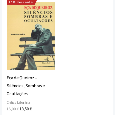
10% desconto
O
O
preço
preço
original
atual
era:
é:
15,00 €.
13,50 €.
Eça de Queiroz –
Silêncios, Sombras e
Ocultações
Critica Literária
15,00
€
13,50
€