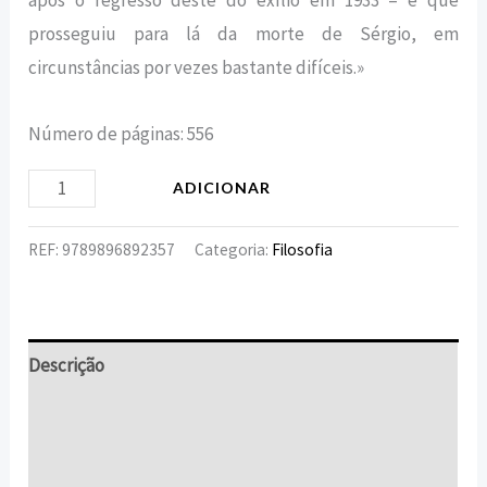
após o regresso deste do exílio em 1933 – e que
prosseguiu para lá da morte de Sérgio, em
circunstâncias por vezes bastante difíceis.»
Número de páginas: 556
ADICIONAR
REF:
9789896892357
Categoria:
Filosofia
Descrição
Informação adicional
Avaliações (0)