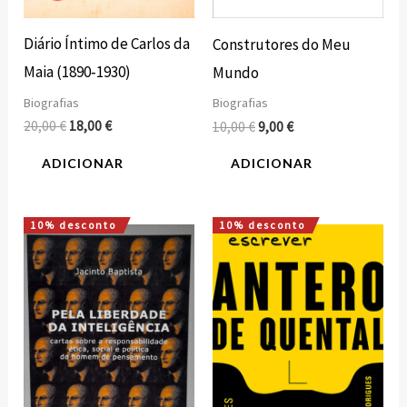
Diário Íntimo de Carlos da
Construtores do Meu
Maia (1890‐1930)
Mundo
Biografias
Biografias
20,00
€
18,00
€
10,00
€
9,00
€
ADICIONAR
ADICIONAR
10% desconto
10% desconto
O
O
O
O
preço
preço
preço
preço
original
atual
original
atual
era:
é:
era:
é:
10,50 €.
9,45 €.
20,00 €.
18,00 €.