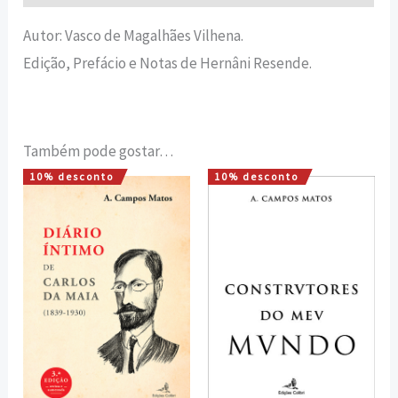
Autor: Vasco de Magalhães Vilhena.
Edição, Prefácio e Notas de Hernâni Resende.
Também pode gostar…
10% desconto
10% desconto
O
O
O
O
preço
preço
preço
preço
original
atual
original
atual
era:
é:
era:
é:
20,00 €.
18,00 €.
10,00 €.
9,00 €.