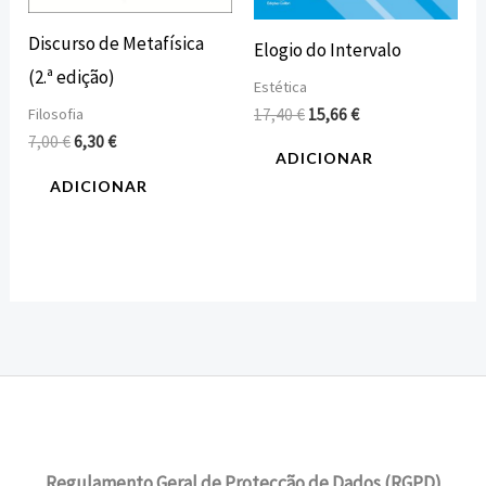
Discurso de Metafísica
Elogio do Intervalo
(2.ª edição)
Estética
17,40
€
15,66
€
Filosofia
7,00
€
6,30
€
ADICIONAR
ADICIONAR
Regulamento Geral de Protecção de Dados (RGPD)