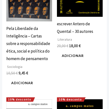
escrever Antero de
Pela Liberdade da
Quental – 30 autores
Inteligência – Cartas
Literatura
sobre a responsabilidade
20,00
€
18,00
€
ética, social e política do
ADICIONAR
homem de pensamento
Sociologia
10,50
€
9,45
€
ADICIONAR
10% desconto
10% desconto
O
O
O
O
preço
preço
preço
preço