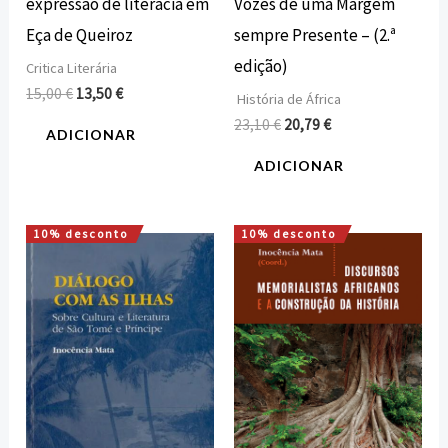
expressão de literacia em
Vozes de uma Margem
Eça de Queiroz
sempre Presente – (2.ª
edição)
Critica Literária
15,00
€
13,50
€
História de África
23,10
€
20,79
€
ADICIONAR
ADICIONAR
10% desconto
10% desconto
O
O
O
O
preço
preço
preço
preço
original
atual
original
atual
era:
é:
era:
é:
11,20 €.
10,08 €.
16,00 €.
14,40 €.