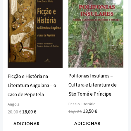
original
atual
original
atual
era:
é:
era:
é:
20,00 €.
18,00 €.
15,00 €.
13,50 €.
Polifonias Insulares –
Ficção e História na
Cultura e Literatura de
Literatura Angolana – o
São Tomé e Príncipe
caso de Pepetela
Ensaio Literário
Angola
15,00
€
13,50
€
20,00
€
18,00
€
ADICIONAR
ADICIONAR