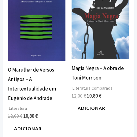
12,00 €.
10,80 €.
12,00 €.
10,80 €.
Magia Negra – A obra de
O Marulhar de Versos
Toni Morrison
Antigos – A
Literatura Comparada
Intertextualidade em
12,00
€
10,80
€
Eugénio de Andrade
Literatura
ADICIONAR
12,00
€
10,80
€
ADICIONAR