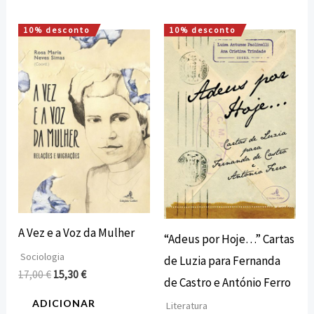
10% desconto
10% desconto
O
O
O
O
preço
preço
preço
preço
original
atual
original
atual
era:
é:
era:
é:
17,00 €.
15,30 €.
15,00 €.
13,50 €.
A Vez e a Voz da Mulher
“Adeus por Hoje…” Cartas
Sociologia
de Luzia para Fernanda
17,00
€
15,30
€
de Castro e António Ferro
ADICIONAR
Literatura