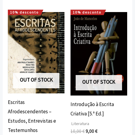
10% desconto
10% desconto
O
O
O
O
preço
preço
preço
preço
original
atual
original
atual
era:
é:
era:
é:
15,00 €.
13,50 €.
10,00 €.
9,00 €.
OUT OF STOCK
OUT OF STOCK
Escritas
Introdução à Escrita
Afrodescendentes –
Criativa [5.ª Ed.]
Estudos, Entrevistas e
Literatura
Testemunhos
10,00
€
9,00
€