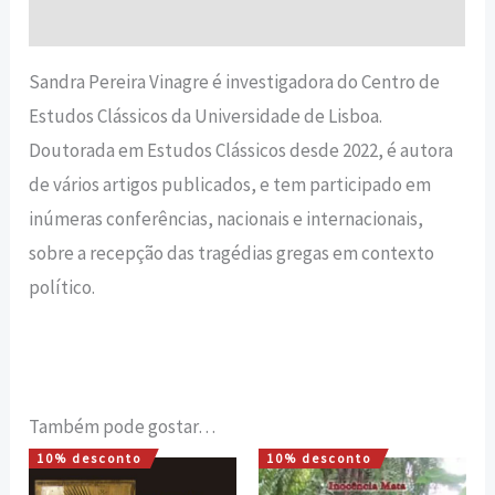
Avaliações (0)
Sandra Pereira Vinagre é investigadora do Centro de
Estudos Clássicos da Universidade de Lisboa.
Doutorada em Estudos Clássicos desde 2022, é autora
de vários artigos publicados, e tem participado em
inúmeras conferências, nacionais e internacionais,
sobre a recepção das tragédias gregas em contexto
político.
Também pode gostar…
10% desconto
10% desconto
O
O
O
O
preço
preço
preço
preço