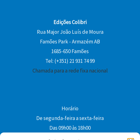
Edições Colibri
Rua Major João Luís de Moura
Famões Park - Armazém AB
1685-650 Famões
Tel: (+351) 21 931 74 99
Chamada para a rede fixa nacional
Horário
De segunda-feira a sexta-feira
Das 09h00 às 18h00
colibri@edi-colibri.pt