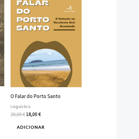
era:
é:
20,00 €.
18,00 €.
O Falar do Porto Santo
Linguística
20,00
€
18,00
€
ADICIONAR