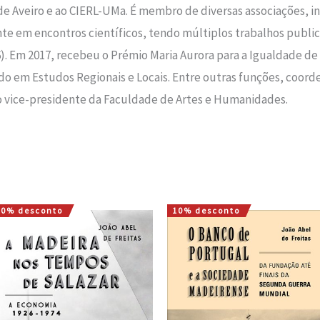
de Aveiro e ao CIERL-UMa. É membro de diversas associações, in
te em encontros científicos, tendo múltiplos trabalhos public
). Em 2017, recebeu o Prémio Maria Aurora para a Igualdade de
do em Estudos Regionais e Locais. Entre outras funções, coor
o vice-presidente da Faculdade de Artes e Humanidades.
10% desconto
10% desconto
O
O
O
O
preço
preço
preço
preço
original
atual
original
atual
era:
é:
era:
é:
15,00 €.
13,50 €.
15,00 €.
13,50 €.