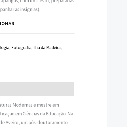
 (raparigas, com um cesto, preparadas
nhar as insígnias).
CIONAR
logia
,
Fotografia
,
Ilha da Madeira
,
raturas Modernas e mestre em
ação em Ciências da Educação. Na
 de Aveiro, um pós-doutoramento.