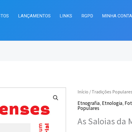
CTOS
LANÇAMENTOS
LINKS
RGPD
MINHA CONT
Quantidade
Início
/
Tradições Populare
O
O
de
Etnografia
,
Etnologia
,
Fot
preço
pr
Populares
As
As Saloias da 
Saloias
original
at
da