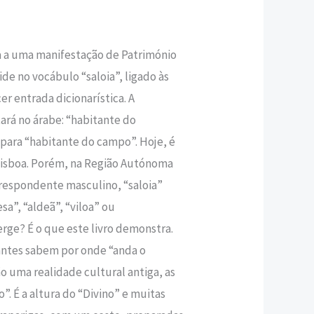
va a uma manifestação de Património
ide no vocábulo “saloia”, ligado às
er entrada dicionarística. A
ará no árabe: “habitante do
para “habitante do campo”. Hoje, é
isboa. Porém, na Região Autónoma
rrespondente masculino, “saloia”
a”, “aldeã”, “viloa” ou
rge? É o que este livro demonstra.
tantes sabem por onde “anda o
̃o uma realidade cultural antiga, as
o”. É a altura do “Divino” e muitas