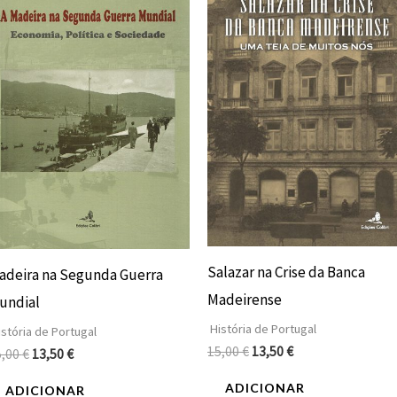
era:
é:
era:
é:
15,00 €.
13,50 €.
15,00 €.
13,50 €.
Salazar na Crise da Banca
adeira na Segunda Guerra
Madeirense
undial
História de Portugal
stória de Portugal
15,00
€
13,50
€
5,00
€
13,50
€
ADICIONAR
ADICIONAR