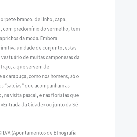
,40 €.
corpete branco, de linho, capa,
res, com predomínio do vermelho, tem
 caprichos da moda. Embora
imitiva unidade de conjunto, estas
o vestuário de muitas camponesas da
 trajo, a que servem de
 a carapuça, como nos homens, só o
s “saloias” que acompanham as
o, na visita pascal, e nas floristas que
 «Entrada da Cidade» ou junto da Sé
ILVA (Apontamentos de Etnografia