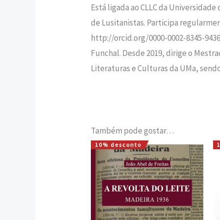
Está ligada ao CLLC da Universidade 
de Lusitanistas. Participa regularmen
http://orcid.org/0000-0002-8345-9436
Funchal. Desde 2019, dirige o Mestra
Literaturas e Culturas da UMa, send
Também pode gostar…
10% desconto
O
O
preço
preço
original
atual
era:
é:
15,00 €.
13,50 €.