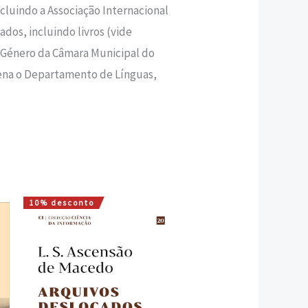
cluindo a Associação Internacional
ados, incluindo livros (vide
 Género da Câmara Municipal do
dena o Departamento de Línguas,
10% desconto
O
O
preço
preço
original
atual
era:
é:
20,00 €.
18,00 €.