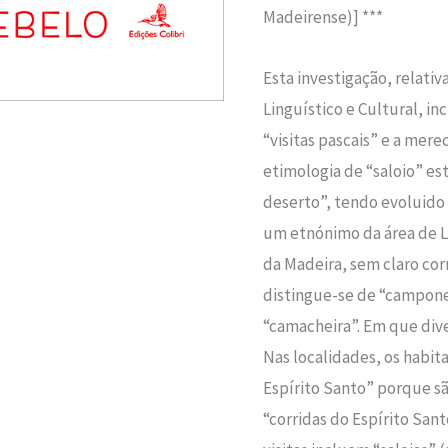
Madeirense)] ***
Esta investigação, relati
Linguístico e Cultural, inc
“visitas pascais” e a merec
etimologia de “saloio” est
deserto”, tendo evoluido 
um etnónimo da área de L
da Madeira, sem claro co
distingue-se de “campones
“camacheira”. Em que dive
Nas localidades, os habi
Espírito Santo” porque sa
“corridas do Espírito Sant