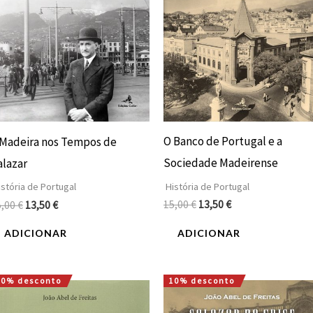
O Banco de Portugal e a
 Madeira nos Tempos de
Sociedade Madeirense
alazar
História de Portugal
stória de Portugal
15,00
€
13,50
€
5,00
€
13,50
€
ADICIONAR
ADICIONAR
10% desconto
10% desconto
O
O
O
O
preço
preço
preço
preço
original
atual
original
atual