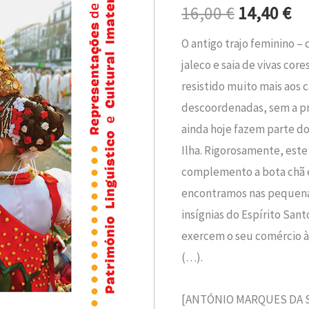
era:
é:
16,00
€
14,40
€
Madeira
16,00 €.
14
O antigo trajo feminino – 
jaleco e saia de vivas co
resistido muito mais aos
descoordenadas, sem a pr
ainda hoje fazem parte d
Ilha. Rigorosamente, este
complemento a bota chã e
encontramos nas pequena
insígnias do Espírito Sant
exercem o seu comércio à
(…).
[ANTÓNIO MARQUES DA S