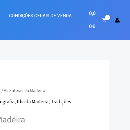
0,0
A
CONDIÇÕES GERAIS DE VENDA
0
€
s
/ As Saloias da Madeira
ografia
,
Ilha da Madeira
,
Tradições
eço
Madeira
ual