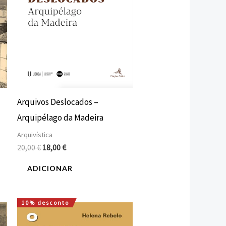
Arquivos Deslocados –
Arquipélago da Madeira
Arquivística
20,00
€
18,00
€
ADICIONAR
10% desconto
O
O
preço
preço
original
atual