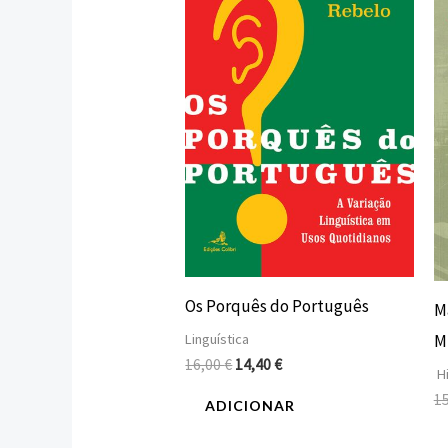
era:
é:
16,00 €.
14,40 €.
Os Porquês do Português
M
M
Linguística
16,00
€
14,40
€
Hi
1
ADICIONAR