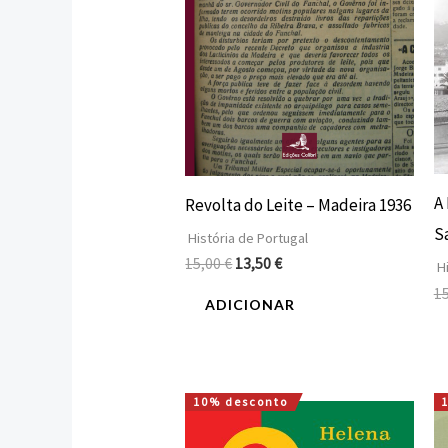
A
Revolta do Leite – Madeira 1936
S
História de Portugal
15,00
€
13,50
€
Hi
1
ADICIONAR
10% desconto
O
O
preço
preço
original
atual