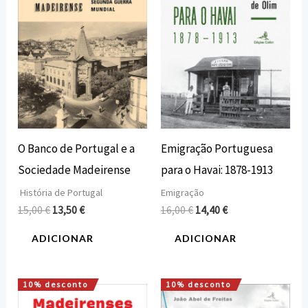
15,00 €.
13,50 €.
16,00 €.
14,40 €.
O Banco de Portugal e a
Emigração Portuguesa
Sociedade Madeirense
para o Havai: 1878-1913
História de Portugal
Emigração
15,00
€
13,50
€
16,00
€
14,40
€
ADICIONAR
ADICIONAR
10% desconto
10% desconto
O
O
O
O
preço
preço
preço
preço