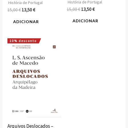
História de Portugal
História de Portugal
15,00
€
13,50
€
15,00
€
13,50
€
ADICIONAR
ADICIONAR
10% desconto
O
O
preço
preço
original
atual
era:
é:
20,00 €.
18,00 €.
Arquivos Deslocados –