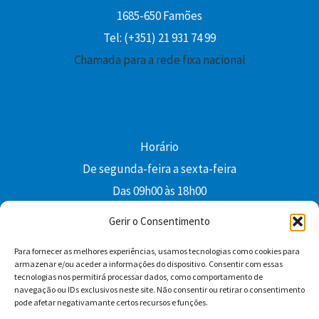
1685-650 Famões
Tel: (+351) 21 931 74 99
Chamada para a rede fixa nacional
Horário
De segunda-feira a sexta-feira
Das 09h00 às 18h00
colibri@edi-colibri.pt
Gerir o Consentimento
Para fornecer as melhores experiências, usamos tecnologias como cookies para
Facebook
YouTube
Instagram
Whatsapp
armazenar e/ou aceder a informações do dispositivo. Consentir com essas
tecnologias nos permitirá processar dados, como comportamento de
Condições Gerais de Venda
navegação ou IDs exclusivos neste site. Não consentir ou retirar o consentimento
pode afetar negativamante certos recursos e funções.