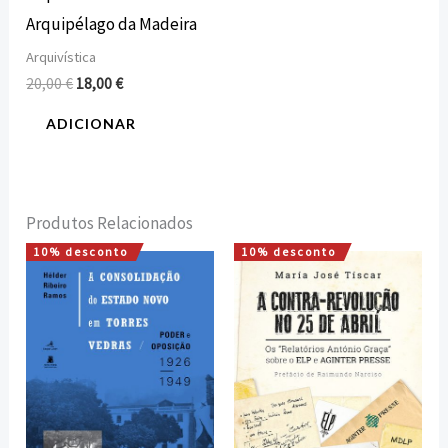
Arquipélago da Madeira
Arquivística
20,00
€
18,00
€
ADICIONAR
Produtos Relacionados
10% desconto
10% desconto
O
O
O
O
preço
preço
preço
preço
original
atual
original
atual
era:
é:
era:
é:
15,00 €.
13,50 €.
17,00 €.
15,30 €.