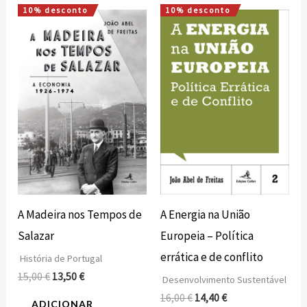
10% desconto
10% desconto
O
O
O
O
preço
preço
preço
preço
original
atual
original
atual
era:
é:
era:
é:
15,00 €.
13,50 €.
16,00 €.
14,40 €.
A Madeira nos Tempos de
A Energia na União
Salazar
Europeia – Política
errática e de conflito
História de Portugal
15,00
€
13,50
€
Desenvolvimento Sustentável
16,00
€
14,40
€
ADICIONAR