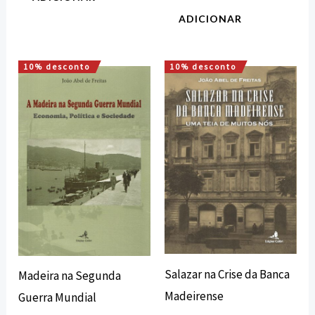
ADICIONAR
10% desconto
10% desconto
O
O
O
O
preço
preço
preço
preço
original
atual
original
atual
era:
é:
era:
é:
15,00 €.
13,50 €.
15,00 €.
13,50 €.
Salazar na Crise da Banca
Madeira na Segunda
Madeirense
Guerra Mundial