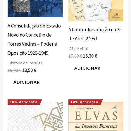
A Consolidação do Estado
A Contra-Revolução no 25
Novo no Concelho de
de Abril 2.ª Ed.
Torres Vedras – Poder e
25 de Abril
Oposição 1926-1949
17,00
€
15,30
€
História de Portugal
ADICIONAR
15,00
€
13,50
€
ADICIONAR
10% desconto
10% desconto
O
O
O
O
preço
preço
preço
preço
original
atual
original
atual
era:
é:
era:
é:
15,00 €.
13,50 €.
12,00 €.
10,80 €.