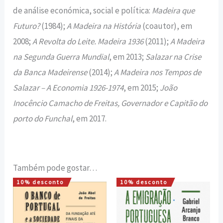
de análise económica, social e política:
Madeira que
Futuro?
(1984);
A Madeira na História
(coautor), em
2008;
A Revolta do Leite. Madeira 1936
(2011);
A Madeira
na Segunda Guerra Mundial
, em 2013;
Salazar na Crise
da Banca Madeirense
(2014);
A Madeira nos Tempos de
Salazar – A Economia 1926-1974
, em 2015;
João
Inocêncio Camacho de Freitas, Governador e Capitão do
porto do Funchal
, em 2017.
Também pode gostar…
10% desconto
10% desconto
O
O
O
O
preço
preço
preço
preço
original
atual
original
atual
era:
é:
era:
é: