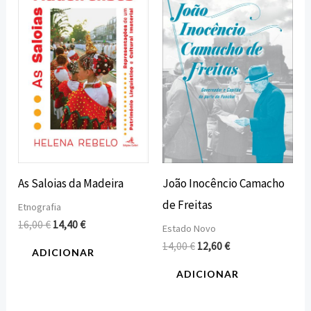
original
atual
original
atual
era:
é:
era:
é:
16,00 €.
14,40 €.
14,00 €.
12,60 €.
As Saloias da Madeira
João Inocêncio Camacho
de Freitas
Etnografia
16,00
€
14,40
€
Estado Novo
14,00
€
12,60
€
ADICIONAR
ADICIONAR