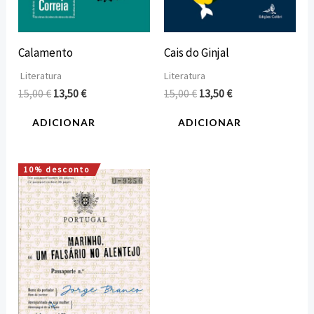
Calamento
Cais do Ginjal
Literatura
Literatura
15,00
€
13,50
€
15,00
€
13,50
€
ADICIONAR
ADICIONAR
10% desconto
O
O
preço
preço
original
atual
era:
é:
16,00 €.
14,40 €.