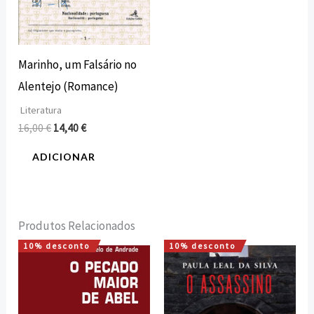
Marinho, um Falsário no
Alentejo (Romance)
Literatura
16,00
€
14,40
€
ADICIONAR
Produtos Relacionados
10% desconto
10% desconto
O
O
O
O
preço
preço
preço
preço
original
atual
original
atual
era:
é:
era:
é:
12,60 €.
11,34 €.
18,00 €.
16,20 €.