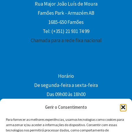
Rua Major João Luís de Moura
Famões Park - Armazém AB
1685-650 Famões
Tel: (+351) 21 931 74 99
Chamada para a rede fixa nacional
Horário
De segunda-feira a sexta-feira
Das 09h00 às 18h00
colibri@edi-colibri.pt
Gerir o Consentimento
Para fornecer as melhores experiências, usamos tecnologias como cookies para
Facebook
YouTube
Instagram
Whatsapp
armazenar e/ou aceder a informações do dispositivo. Consentir com essas
tecnologias nos permitirá processar dados, como comportamento de