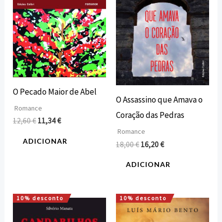
O Pecado Maior de Abel
O Assassino que Amava o
Romance
Coração das Pedras
12,60
€
11,34
€
Romance
ADICIONAR
18,00
€
16,20
€
ADICIONAR
10% desconto
10% desconto
O
O
O
O
preço
preço
preço
preço
original
atual
original
atual