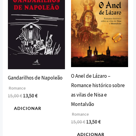
era:
é:
era:
é:
15,00 €.
13,50 €.
15,00 €.
13,50 €.
O Anel de Lázaro –
Gandarilhos de Napoleão
Romance histórico sobre
Romance
as vilas de Nisa e
15,00
€
13,50
€
Montalvão
ADICIONAR
Romance
15,00
€
13,50
€
ADICIONAR