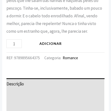
pelos que lhe saíam das narinas e naquelas peles do
pescoço. Tinha-se, inclusivamente, babado um pouco
a dormir. E o cabelo todo enrodilhado. Afinal, vendo
melhor, parecia-lhe repelente! Nunca o tinha visto
como um estranho que, agora, lhe parecia ser.
ADICIONAR
REF:
9789895664375
Categoria:
Romance
Descrição
Informação adicional
Avaliações (0)