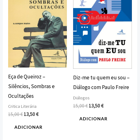
era:
é:
era:
é:
15,00 €.
13,50 €.
15,00 €.
13,50 €.
Eça de Queiroz –
Diz-me tu quem eu sou –
Silêncios, Sombras e
Diálogo com Paulo Freire
Ocultações
Diálogos
15,00
€
13,50
€
Critica Literária
15,00
€
13,50
€
ADICIONAR
ADICIONAR