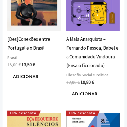
A Mala Anarquista –
[Des]Conexões entre
Fernando Pessoa, Babel e
Portugal e o Brasil
a Comunidade Vindoura
Brasil
15,00
€
13,50
€
(Ensaio ficcionado)
Filosofia Social e Política
ADICIONAR
12,00
€
10,80
€
ADICIONAR
10% desconto
10% desconto
O
O
O
O
preço
preço
preço
preço
original
atual
original
atual