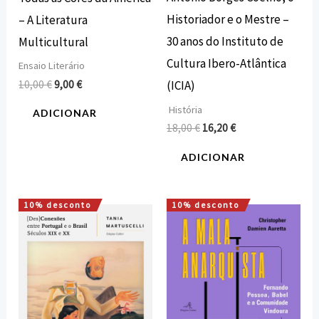
Historiador e o Mestre –
– A Literatura
30 anos do Instituto de
Multicultural
Cultura Ibero-Atlântica
Ensaio Literário
10,00
€
9,00
€
(ICIA)
História
ADICIONAR
18,00
€
16,20
€
ADICIONAR
10% desconto
10% desconto
O
O
O
O
preço
preço
preço
preço
original
atual
original
atual
era:
é:
era:
é:
15,00 €.
13,50 €.
12,00 €.
10,80 €.