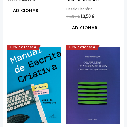
Ensaio Literário
ADICIONAR
15,00
€
13,50
€
ADICIONAR
10% desconto
10% desconto
O
O
O
O
preço
preço
preço
preço
original
atual
original
atual
era:
é:
era:
é:
12,00 €.
10,80 €.
12,00 €.
10,80 €.