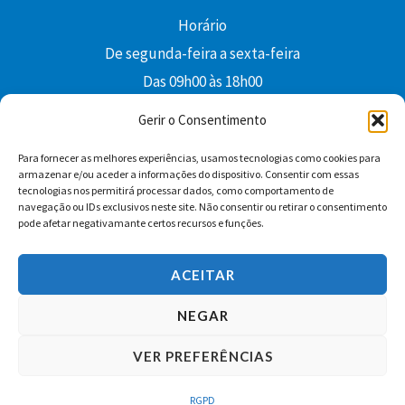
Horário
De segunda-feira a sexta-feira
Das 09h00 às 18h00
colibri@edi-colibri.pt
Gerir o Consentimento
Para fornecer as melhores experiências, usamos tecnologias como cookies para
Facebook
YouTube
Instagram
Whatsapp
armazenar e/ou aceder a informações do dispositivo. Consentir com essas
tecnologias nos permitirá processar dados, como comportamento de
Condições Gerais de Venda
navegação ou IDs exclusivos neste site. Não consentir ou retirar o consentimento
pode afetar negativamante certos recursos e funções.
ACEITAR
NEGAR
VER PREFERÊNCIAS
Copyright © 2026 Edições Colibri
RGPD