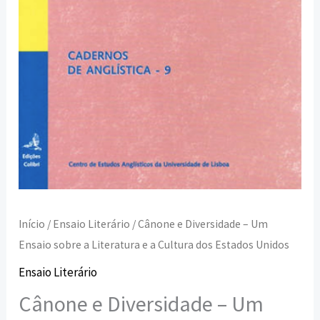
Literatura
e
a
Cultura
dos
Estados
Unidos
Início
/
Ensaio Literário
/ Cânone e Diversidade – Um
Ensaio sobre a Literatura e a Cultura dos Estados Unidos
Ensaio Literário
Cânone e Diversidade – Um