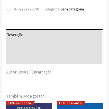
REF:
9789727723690
Categoria:
Sem categoria
Descrição
Informação adicional
Avaliações (0)
Autor: José D´Encarnação
Também pode gostar…
10% desconto
10% desconto
O
O
O
O