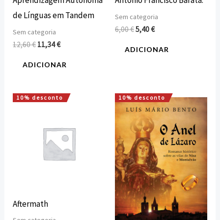
Aprendizagem Autónoma
António Francisco Barata.
de Línguas em Tandem
Sem categoria
6,00
€
5,40
€
Sem categoria
12,60
€
11,34
€
ADICIONAR
ADICIONAR
10% desconto
10% desconto
O
O
O
O
preço
preço
preço
preço
original
atual
original
atual
era:
é:
era:
é:
15,00 €.
13,50 €.
10,00 €.
9,00 €.
Aftermath