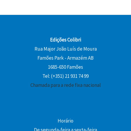
Edições Colibri
Rua Major João Luís de Moura
Famões Park - Armazém AB
1685-650 Famões
Tel: (+351) 21 931 74 99
Chamada para a rede fixa nacional
Horário
De segunda-feira a sexta-feira