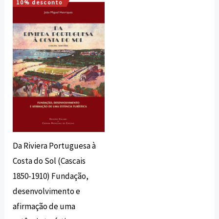
10% desconto
O
O
preço
preço
original
atual
era:
é:
25,00 €.
22,50 €.
Da Riviera Portuguesa à
Costa do Sol (Cascais
1850-1910) Fundação,
desenvolvimento e
afirmação de uma