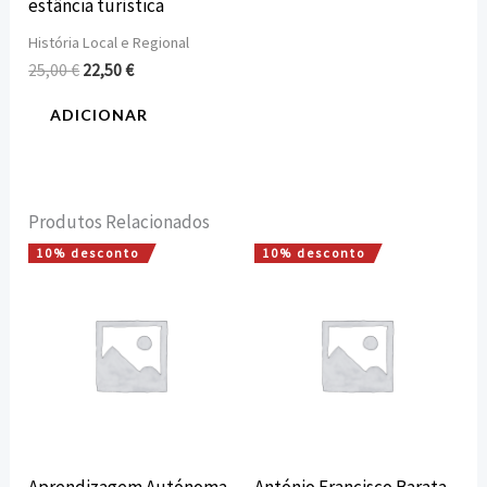
estância turística
História Local e Regional
25,00
€
22,50
€
ADICIONAR
Produtos Relacionados
10% desconto
10% desconto
O
O
O
O
preço
preço
preço
preço
original
atual
original
atual
era:
é:
era:
é:
12,60 €.
11,34 €.
6,00 €.
5,40 €.