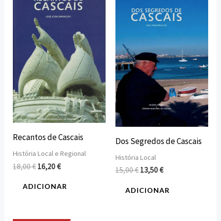
preço
preço
preço
preço
original
atual
original
atual
era:
é:
era:
é:
18,00 €.
16,20 €.
15,00 €.
13,50 €.
Recantos de Cascais
Dos Segredos de Cascais
História Local e Regional
História Local
18,00
€
16,20
€
15,00
€
13,50
€
ADICIONAR
ADICIONAR