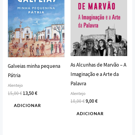
15,00 €.
13,50 €.
10,00 €.
9,00 €.
As Alcunhas de Marvão – A
Galveias minha pequena
Imaginação e a Arte da
Pátria
Palavra
Alentejo
15,00
€
13,50
€
Alentejo
10,00
€
9,00
€
ADICIONAR
ADICIONAR