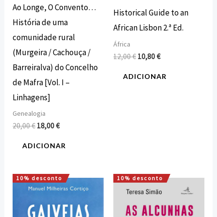
Ao Longe, O Convento…
Historical Guide to an
História de uma
African Lisbon 2.ª Ed.
comunidade rural
África
(Murgeira / Cachouça /
12,00
€
10,80
€
Barreiralva) do Concelho
ADICIONAR
de Mafra [Vol. I –
Linhagens]
Genealogia
20,00
€
18,00
€
ADICIONAR
10% desconto
10% desconto
O
O
O
O
preço
preço
preço
preço
original
atual
original
atual
era:
é:
era:
é: