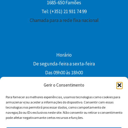
1685-650 Famões
Tel: (+351) 21 931 74 99
Chamada para a rede fixa nacional
Horário
De segunda-feira a sexta-feira
Das 09h00 às 18h00
colibri@edi-colibri.pt
Gerir o Consentimento
Para fornecer as melhores experiências, usamos tecnologias como cookies para
Facebook
YouTube
Instagram
Whatsapp
armazenar e/ou aceder a informações do dispositivo. Consentir com essas
tecnologias nos permitirá processar dados, como comportamento de
Condições Gerais de Venda
navegação ou IDs exclusivos neste site. Não consentir ou retirar o consentimento
pode afetar negativamante certos recursos e funções.