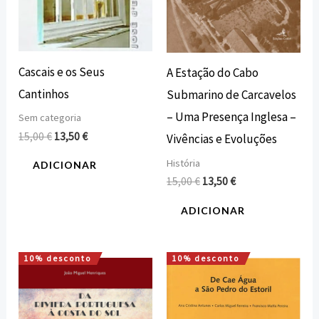
Cascais e os Seus
A Estação do Cabo
Cantinhos
Submarino de Carcavelos
– Uma Presença Inglesa –
Sem categoria
15,00
€
13,50
€
Vivências e Evoluções
História
ADICIONAR
15,00
€
13,50
€
ADICIONAR
10% desconto
10% desconto
O
O
O
O
preço
preço
preço
preço
original
atual
original
atual
era:
é:
era:
é:
25,00 €.
22,50 €.
16,80 €.
15,12 €.