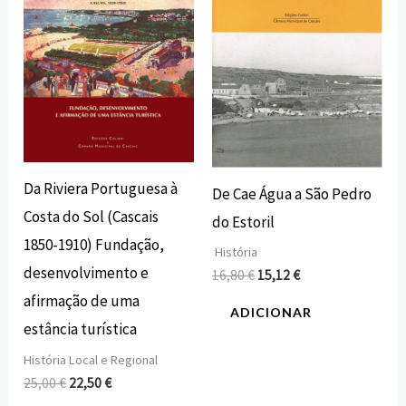
Da Riviera Portuguesa à
De Cae Água a São Pedro
Costa do Sol (Cascais
do Estoril
1850-1910) Fundação,
História
desenvolvimento e
16,80
€
15,12
€
afirmação de uma
ADICIONAR
estância turística
História Local e Regional
25,00
€
22,50
€