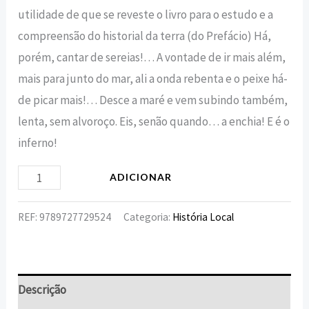
utilidade de que se reveste o livro para o estudo e a
compreensão do historial da terra (do Prefácio) Há,
porém, cantar de sereias!… A vontade de ir mais além,
mais para junto do mar, ali a onda rebenta e o peixe há-
de picar mais!… Desce a maré e vem subindo também,
lenta, sem alvoroço. Eis, senão quando… a enchia! E é o
inferno!
ADICIONAR
REF:
9789727729524
Categoria:
História Local
Descrição