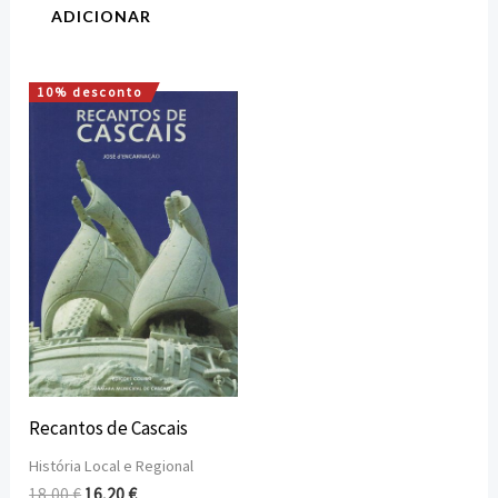
ADICIONAR
10% desconto
O
O
preço
preço
original
atual
era:
é:
18,00 €.
16,20 €.
Recantos de Cascais
História Local e Regional
18,00
€
16,20
€