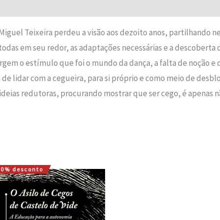
Avaliações (0)
iguel Teixeira perdeu a visão aos dezoito anos, partilhando ne
 todas em seu redor, as adaptações necessárias e a descobert
em o estímulo que foi o mundo da dança, a falta de noção e 
de lidar com a cegueira, para si próprio e como meio de desbl
eias redutoras, procurando mostrar que ser cego, é apenas não
10% desconto
O
O
preço
preço
original
atual
era:
é:
12,00 €.
10,80 €.