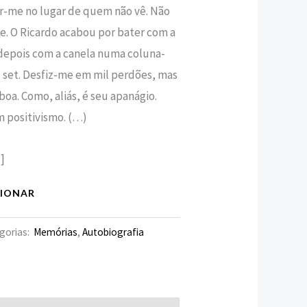
-me no lugar de quem não vê. Não
de. O Ricardo acabou por bater com a
 depois com a canela numa coluna-
o set. Desfiz-me em mil perdões, mas
oa. Como, aliás, é seu apanágio.
m positivismo. (…)
.]
CIONAR
gorias:
Memórias
,
Autobiografia