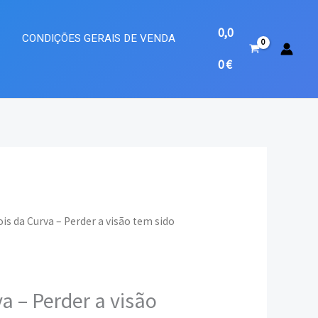
0,0
A
CONDIÇÕES GERAIS DE VENDA
0
€
is da Curva – Perder a visão tem sido
eço
ual
a – Perder a visão