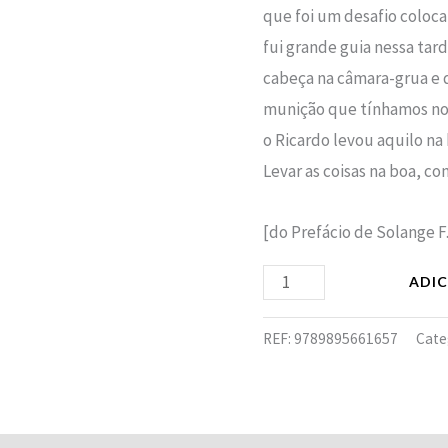
que foi um desafio colocar
fui grande guia nessa tar
cabeça na câmara-grua e
munição que tínhamos n
o Ricardo levou aquilo na b
Levar as coisas na boa, co
[do Prefácio de Solange F
ADI
REF:
9789895661657
Cate