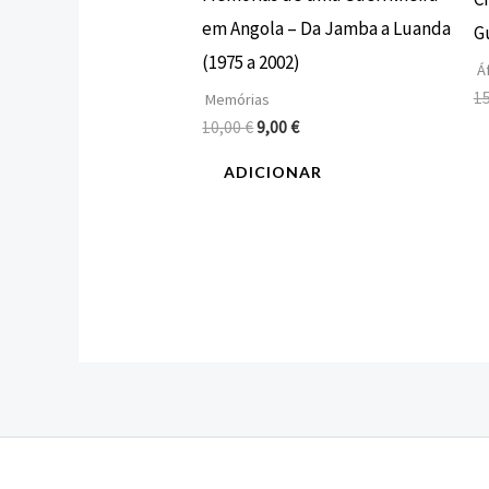
em Angola – Da Jamba a Luanda
G
(1975 a 2002)
Áf
1
Memórias
10,00
€
9,00
€
ADICIONAR