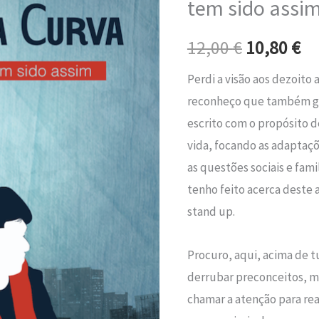
tem sido assi
era:
é:
–
Perder
12,00 €.
10
12,00
€
10,80
€
a
Perdi a visão aos dezoito
visão
reconheço que também ga
tem
escrito com o propósito 
sido
vida, focando as adaptaçõe
assim
as questões sociais e fa
tenho feito acerca deste 
stand up.
Procuro, aqui, acima de tu
derrubar preconceitos, mo
chamar a atenção para r