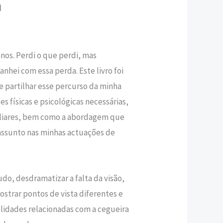
m
,80 €.
 anos. Perdi o que perdi, mas
nhei com essa perda. Este livro foi
de partilhar esse percurso da minha
s físicas e psicológicas necessárias,
miliares, bem como a abordagem que
assunto nas minhas actuações de
do, desdramatizar a falta da visão,
strar pontos de vista diferentes e
ealidades relacionadas com a cegueira