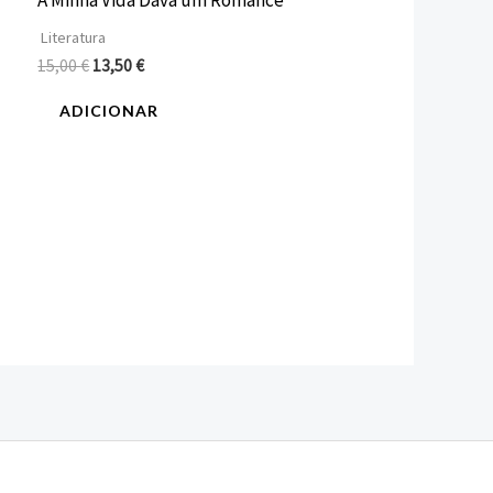
A Minha Vida Dava um Romance
Literatura
15,00
€
13,50
€
ADICIONAR