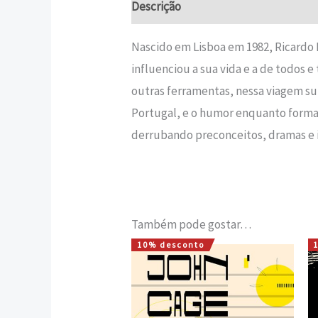
Descrição
Informação adicional
Nascido em Lisboa em 1982, Ricardo M
influenciou a sua vida e a de todos e
outras ferramentas, nessa viagem surg
Portugal, e o humor enquanto forma 
derrubando preconceitos, dramas e id
Também pode gostar…
10% desconto
O
O
preço
preço
original
atual
era:
é:
16,00 €.
14,40 €.