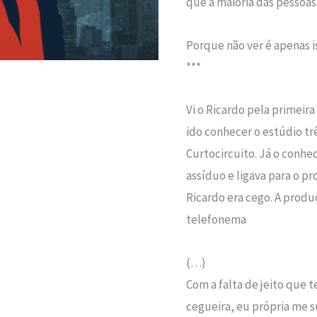
que a maioria das pessoa
Porque não ver é apenas i
***
Vi o Ricardo pela primeira
ido conhecer o estúdio tr
Curtocircuito. Já o conh
assíduo e ligava para o pr
Ricardo era cego. A produ
telefonema
(…)
Com a falta de jeito que t
cegueira, eu própria me su