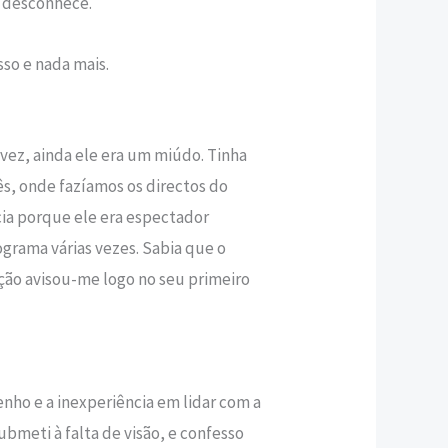
s desconhece.
sso e nada mais.
 vez, ainda ele era um miúdo. Tinha
ês, onde fazíamos os directos do
ecia porque ele era espectador
ograma várias vezes. Sabia que o
ção avisou-me logo no seu primeiro
enho e a inexperiência em lidar com a
bmeti à falta de visão, e confesso