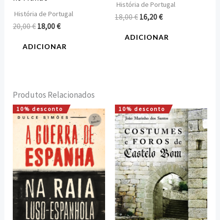
História de Portugal
História de Portugal
18,00
€
16,20
€
20,00
€
18,00
€
ADICIONAR
ADICIONAR
Produtos Relacionados
10% desconto
10% desconto
O
O
O
O
preço
preço
preço
preço
original
atual
original
atual
era:
é:
era:
é:
22,00 €.
19,80 €.
16,00 €.
14,40 €.