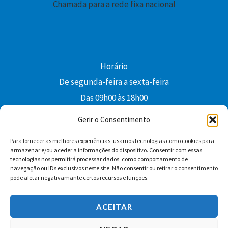
Chamada para a rede fixa nacional
Horário
De segunda-feira a sexta-feira
Das 09h00 às 18h00
colibri@edi-colibri.pt
Gerir o Consentimento
Para fornecer as melhores experiências, usamos tecnologias como cookies para
Facebook
YouTube
Instagram
Whatsapp
armazenar e/ou aceder a informações do dispositivo. Consentir com essas
tecnologias nos permitirá processar dados, como comportamento de
Condições Gerais de Venda
navegação ou IDs exclusivos neste site. Não consentir ou retirar o consentimento
pode afetar negativamante certos recursos e funções.
ACEITAR