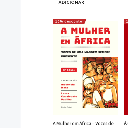
ADICIONAR
10% desconto
O
O
preço
preço
original
atual
era:
é:
23,10 €.
20,79 €.
A
A Mulher em África – Vozes de