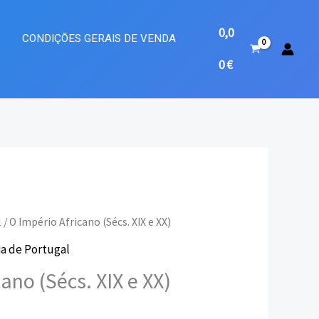
0,0
A
CONDIÇÕES GERAIS DE VENDA
0
€
l
/ O Império Africano (Sécs. XIX e XX)
ia de Portugal
eço
ano (Sécs. XIX e XX)
ual