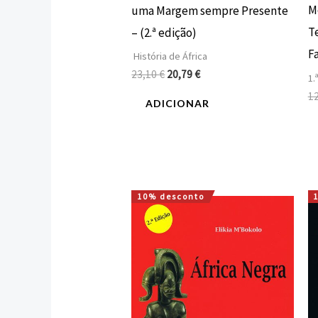
M
uma Margem sempre Presente
T
– (2.ª edição)
F
História de África
23,10
€
20,79
€
1.
1
ADICIONAR
10% desconto
O
O
preço
preço
original
atual
era:
é:
29,68 €.
26,71 €.