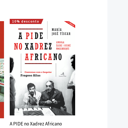
10% desconto
O
O
preço
preço
original
atual
era:
é:
18,00 €.
16,20 €.
A PIDE no Xadrez Africano