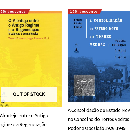
10% desconto
10% desconto
O
O
O
O
preço
preço
preço
preço
original
atual
original
atual
era:
é:
era:
é:
15,00 €.
13,50 €.
15,00 €.
13,50 €.
OUT OF STOCK
A Consolidação do Estado No
 Alentejo entre o Antigo
no Concelho de Torres Vedras
egime e a Regeneração
Poder e Oposição 1926-1949