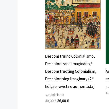
era:
é:
40,00 €.
36,00 €.
Desconstruir o Colonialismo,
Descolonizar o Imaginário /
A
Desconstructing Colonialism,
e
Descolonising Imaginary (2.ª
Edição revista e aumentada)
Co
1
Colonialismo
40,00
€
36,00
€