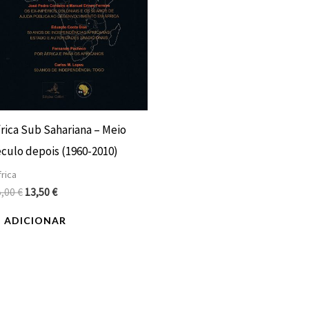
frica Sub Sahariana – Meio
éculo depois (1960-2010)
rica
5,00
€
13,50
€
ADICIONAR