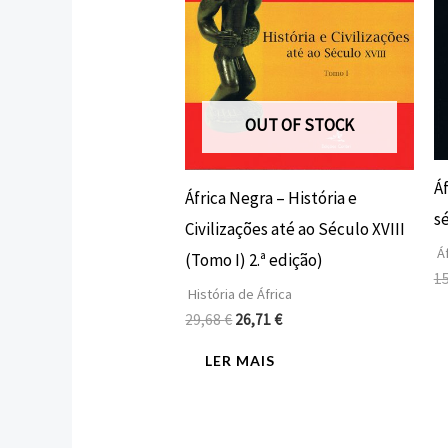
OUT OF STOCK
Á
África Negra – História e
s
Civilizações até ao Século XVIII
Áf
(Tomo I) 2.ª edição)
1
História de África
29,68
€
26,71
€
LER MAIS