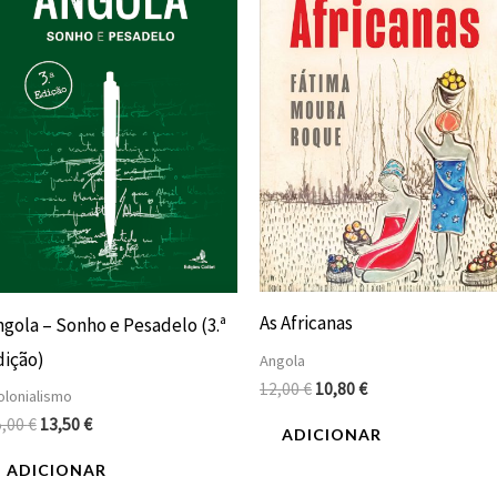
era:
é:
era:
é:
15,00 €.
13,50 €.
12,00 €.
10,80 €.
As Africanas
ngola – Sonho e Pesadelo (3.ª
dição)
Angola
12,00
€
10,80
€
lonialismo
5,00
€
13,50
€
ADICIONAR
ADICIONAR