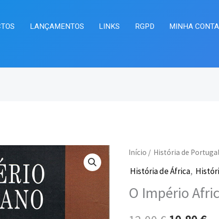
CTOS
LANÇAMENTOS
LINKS
RGPD
MINHA CONT
Quantidade
Início
/
História de Portuga
O
O
de
História de África
,
Histór
preço
pr
O
O Império Afric
Império
original
at
Africano