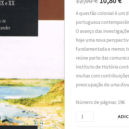
12,00
€
10,80
€
era:
é:
(Sécs.
A questão colonial é um d
XIX
12,00 €.
10
portuguesa contemporân
e
O avanço das investigaçõ
XX)
hoje uma nova perspectiv
fundamentada e menos to
reúne parte das comunic
Instituto de História co
muitas com contribuições
preocupação de uma divu
Número de páginas: 196
ADI