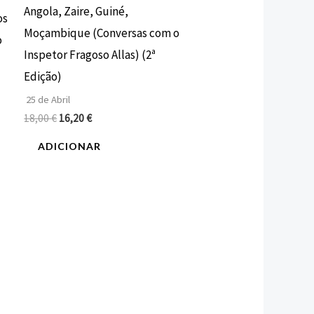
Angola, Zaire, Guiné,
os
Moçambique (Conversas com o
o
Inspetor Fragoso Allas) (2ª
Edição)
25 de Abril
18,00
€
16,20
€
ADICIONAR