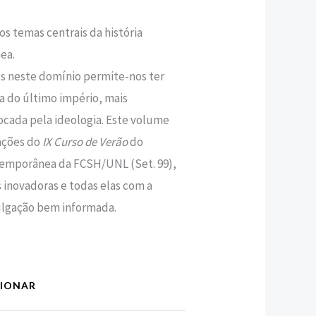
os temas centrais da história
,80 €.
ea.
es neste domínio permite-nos ter
a do último império, mais
cada pela ideologia. Este volume
ações do
IX Curso de Verão
do
ntemporânea da FCSH/UNL (Set. 99),
 inovadoras e todas elas com a
lgação bem informada.
CIONAR