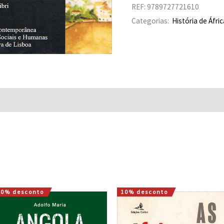
REF:
9789727721610
Categorias:
História de Áfric
10% desconto
10% desconto
O
O
O
O
preço
preço
preço
preço
original
atual
original
atual