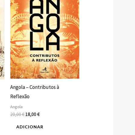
era:
é:
20,00 €.
18,00 €.
Angola – Contributos à
Reflexão
Angola
20,00
€
18,00
€
ADICIONAR