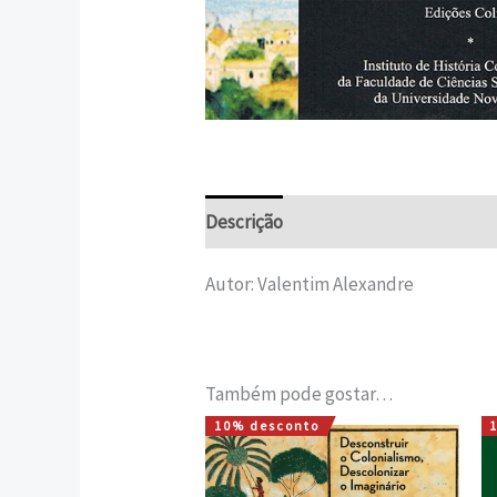
Descrição
Informação adicional
Autor: Valentim Alexandre
Também pode gostar…
10% desconto
O
O
preço
preço
original
atual