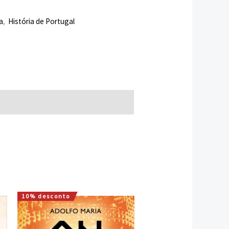
a
,
História de Portugal
10% desconto
O
O
preço
preço
original
atual