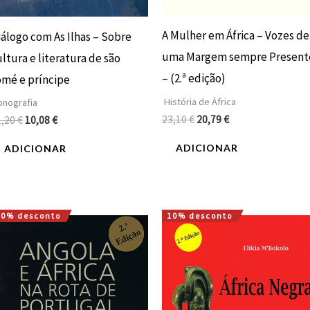
A Mulher em África – Vozes de
iálogo com As Ilhas – Sobre
uma Margem sempre Present
ltura e literatura de são
– (2.ª edição)
omé e príncipe
História de África
nografia
23,10
€
20,79
€
1,20
€
10,08
€
ADICIONAR
ADICIONAR
10% desconto
10% desconto
O
O
O
O
preço
preço
preço
preço
original
atual
original
atual
era:
é:
era:
é:
7,50 €.
6,75 €.
29,68 €.
26,71 €.