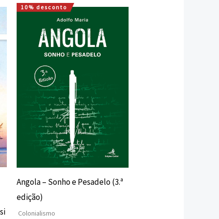
10% desconto
O
O
preço
preço
original
atual
era:
é:
15,00 €.
13,50 €.
Angola – Sonho e Pesadelo (3.ª
edição)
si
Colonialismo