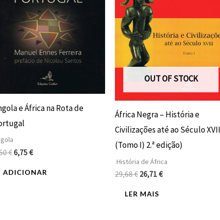
OUT OF STOCK
gola e África na Rota de
África Negra – História e
ortugal
Civilizações até ao Século XVII
gola
(Tomo I) 2.ª edição)
,50
€
6,75
€
História de África
ADICIONAR
29,68
€
26,71
€
LER MAIS