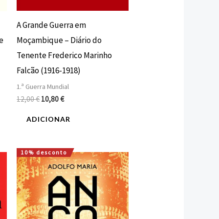
A Grande Guerra em
Moçambique – Diário do
e
Tenente Frederico Marinho
Falcão (1916-1918)
1.ª Guerra Mundial
12,00
€
10,80
€
ADICIONAR
10% desconto
O
O
preço
preço
original
atual
era:
é:
20,00 €.
18,00 €.