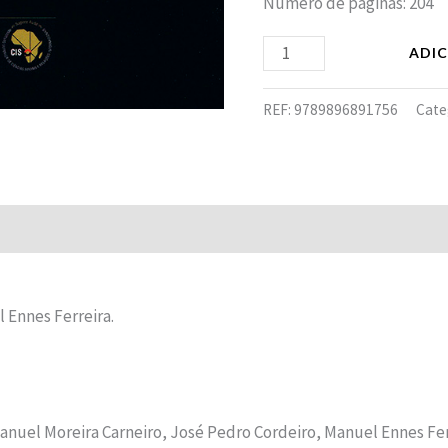
Número de páginas: 204
ADI
REF:
9789896891756
Cate
Avaliações (0)
 Ennes Ferreira.
anuel Moreira Carneiro, José Pedro Cordeiro, Manuel Ennes Fe