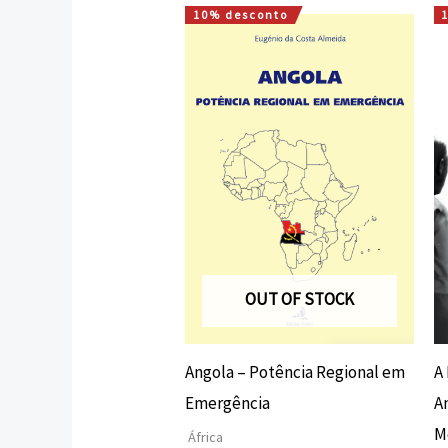
10% desconto
O
O
preço
preço
original
atual
era:
é:
16,00 €.
14,40 €.
OUT OF STOCK
Angola – Potência Regional em
A
Emergência
An
M
África