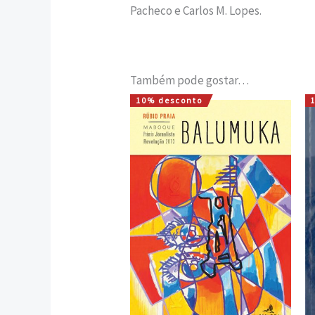
Pacheco e Carlos M. Lopes.
Também pode gostar…
10% desconto
O
O
preço
preço
original
atual
era:
é:
7,00 €.
6,30 €.