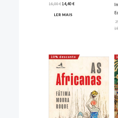
16,00
€
14,40
€
In
E
LER MAIS
25
1
10% desconto
O
O
preço
preço
original
atual
era:
é:
12,00 €.
10,80 €.