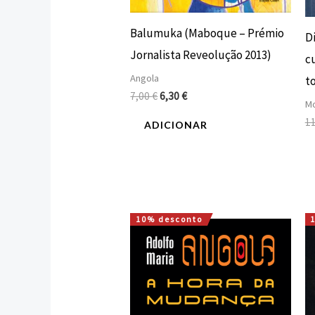
Balumuka (Maboque – Prémio
D
Jornalista Reveolução 2013)
cu
Angola
t
7,00
€
6,30
€
Mo
1
ADICIONAR
10% desconto
O
O
preço
preço
original
atual
era:
é:
18,00 €.
16,20 €.