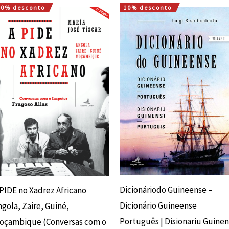
10% desconto
10% desconto
O
O
O
O
preço
preço
preço
preço
original
atual
original
atual
era:
é:
era:
é:
18,00 €.
16,20 €.
37,10 €.
33,39 €.
Dicionáriodo Guineense –
 PIDE no Xadrez Africano
Dicionário Guineense
gola, Zaire, Guiné,
Português | Disionariu Guinen
oçambique (Conversas com o