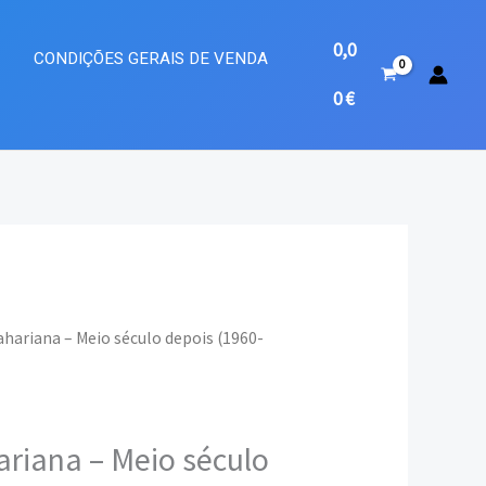
0,0
A
CONDIÇÕES GERAIS DE VENDA
0
€
Sahariana – Meio século depois (1960-
eço
ual
ariana – Meio século