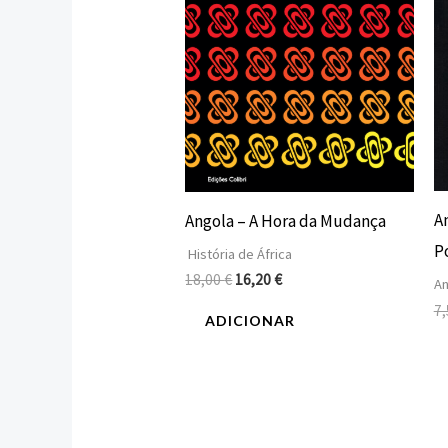
An
Angola – A Hora da Mudança
P
História de África
18,00
€
16,20
€
An
7
ADICIONAR