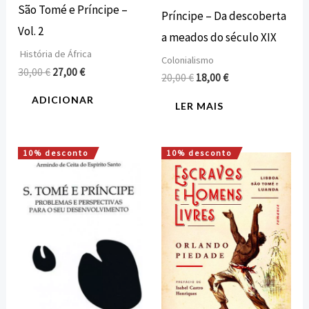
São Tomé e Príncipe –
Príncipe – Da descoberta
Vol. 2
a meados do século XIX
História de África
Colonialismo
30,00
€
27,00
€
20,00
€
18,00
€
ADICIONAR
LER MAIS
10% desconto
10% desconto
O
O
O
O
preço
preço
preço
preço
original
atual
original
atual
era:
é:
era:
é:
15,00 €.
13,50 €.
16,00 €.
14,40 €.