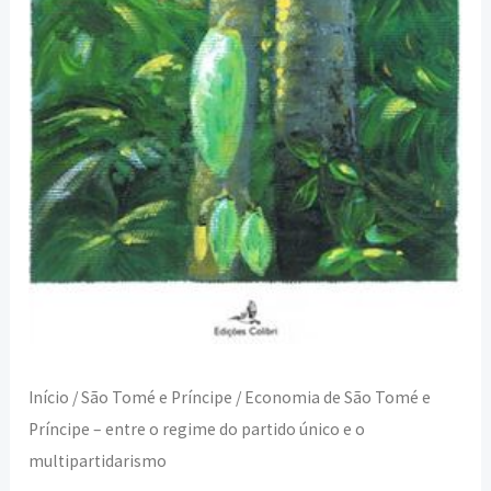
o
regime
do
partido
único
e
o
multipartidarismo
Início
/
São Tomé e Príncipe
/ Economia de São Tomé e
Príncipe – entre o regime do partido único e o
multipartidarismo