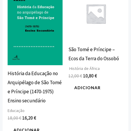
era:
é:
era:
é:
18,00 €.
16,20 €.
12,00 €.
10,80 €.
São Tomé e Príncipe –
Ecos da Terra do Ossobó
História de África
História da Educação no
12,00
€
10,80
€
Arquipélago de São Tomé
ADICIONAR
e Príncipe (1470-1975)
Ensino secundário
Educação
18,00
€
16,20
€
ADICIONAR