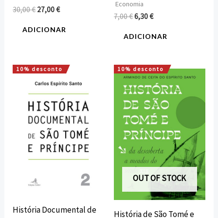
Economia
30,00
€
27,00
€
7,00
€
6,30
€
ADICIONAR
ADICIONAR
10% desconto
10% desconto
O
O
O
O
preço
preço
preço
preço
original
atual
original
atual
era:
é:
era:
é:
30,00 €.
27,00 €.
20,00 €.
18,00 €.
OUT OF STOCK
História Documental de
História de São Tomé e