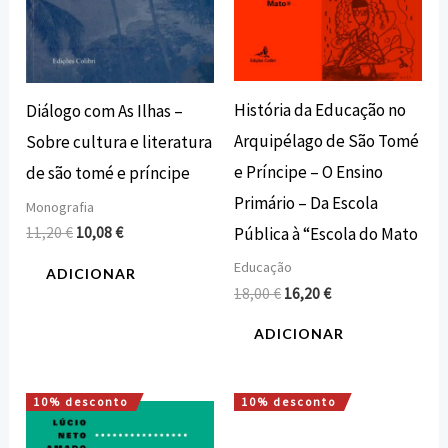
História da Educação no
Diálogo com As Ilhas –
Arquipélago de São Tomé
Sobre cultura e literatura
e Príncipe – O Ensino
de são tomé e príncipe
Primário – Da Escola
Monografia
Pública à “Escola do Mato
11,20
€
10,08
€
Educação
ADICIONAR
18,00
€
16,20
€
ADICIONAR
10% desconto
10% desconto
O
O
O
O
preço
preço
preço
preço
original
atual
original
atual