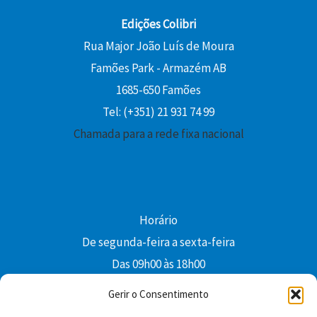
Edições Colibri
Rua Major João Luís de Moura
Famões Park - Armazém AB
1685-650 Famões
Tel: (+351) 21 931 74 99
Chamada para a rede fixa nacional
Horário
De segunda-feira a sexta-feira
Das 09h00 às 18h00
colibri@edi-colibri.pt
Gerir o Consentimento