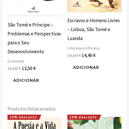
Escravos e Homens Livres
São Tomé e Príncipe –
– Lisboa, São Tomé e
Problemas e Perspectivas
Luanda
para o Seu
Literatura Africana
Desenvolvimento
16,00
€
14,40
€
Economia
ADICIONAR
15,00
€
13,50
€
ADICIONAR
Produtos Relacionados
10% desconto
10% desconto
O
O
O
O
preço
preço
preço
preço