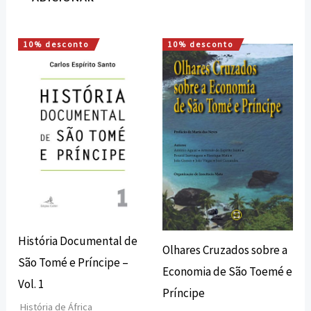
10% desconto
10% desconto
O
O
O
O
preço
preço
preço
preço
original
atual
original
atual
era:
é:
era:
é:
30,00 €.
27,00 €.
7,00 €.
6,30 €.
História Documental de
Olhares Cruzados sobre a
São Tomé e Príncipe –
Economia de São Toemé e
Vol. 1
Príncipe
História de África