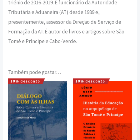
triénio de 2016-2019. É funcionário da Autoridade
Tributária e Aduaneira (AT) desde 1989 e,
presentemente, assessor da Direção de Serviço de
Formação da AT. É autor de livros e artigos sobre São
Tomé e Príncipe e Cabo-Verde.
Também pode gostar…
10% desconto
10% desconto
O
O
O
O
preço
preço
preço
preço
original
atual
original
atual
era:
é:
era:
é:
11,20 €.
10,08 €.
18,00 €.
16,20 €.