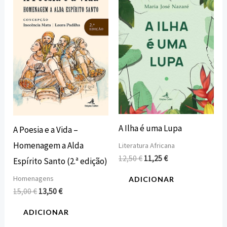
original
atual
original
atual
era:
é:
era:
é:
15,00 €.
13,50 €.
12,50 €.
11,25 €.
A Ilha é uma Lupa
A Poesia e a Vida –
Homenagem a Alda
Literatura Africana
12,50
€
11,25
€
Espírito Santo (2.ª edição)
Homenagens
ADICIONAR
15,00
€
13,50
€
ADICIONAR