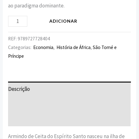
ao paradigma dominante.
ADICIONAR
REF:
9789727728404
Categorias:
Economia
,
História de África
,
São Tomé e
Príncipe
Descrição
Informação adicional
Avaliações (0)
Armindo de Ceita do Espírito Santo nasceu na ilha de