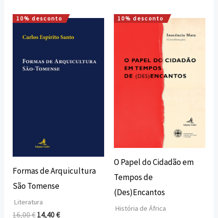
10% desconto
10% desconto
O
O
O
O
preço
preço
preço
preço
original
atual
original
atual
era:
é:
era:
é:
16,00 €.
14,40 €.
7,50 €.
6,75 €.
O Papel do Cidadão em
Formas de Arquicultura
Tempos de
São Tomense
(Des)Encantos
Literatura
História de África
16,00
€
14,40
€