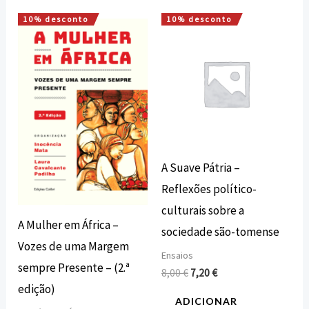
10% desconto
10% desconto
O
O
O
O
preço
preço
preço
preço
original
atual
original
atual
era:
é:
era:
é:
23,10 €.
20,79 €.
8,00 €.
7,20 €.
A Suave Pátria –
Reflexões político-
culturais sobre a
A Mulher em África –
sociedade são-tomense
Vozes de uma Margem
Ensaios
sempre Presente – (2.ª
8,00
€
7,20
€
edição)
ADICIONAR