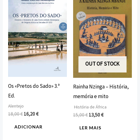
preço
preço
preço
preço
original
atual
original
atual
era:
é:
era:
é:
18,00 €.
16,20 €.
15,00 €.
13,50 €.
OUT OF STOCK
Os «Pretos do Sado» 3.ª
Rainha Nzinga – História,
Ed.
memória e mito
Alentejo
História de África
18,00
€
16,20
€
15,00
€
13,50
€
ADICIONAR
LER MAIS