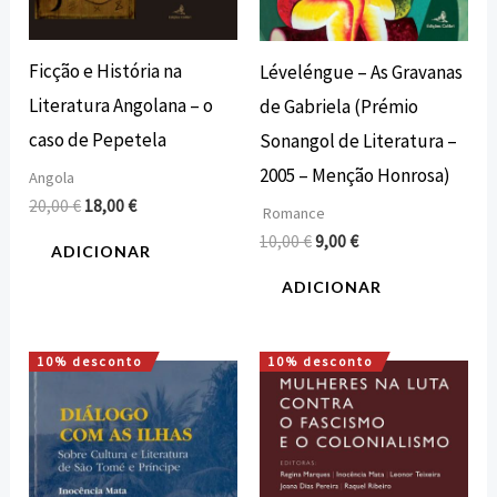
Ficção e História na
Léveléngue – As Gravanas
Literatura Angolana – o
de Gabriela (Prémio
caso de Pepetela
Sonangol de Literatura –
2005 – Menção Honrosa)
Angola
20,00
€
18,00
€
Romance
10,00
€
9,00
€
ADICIONAR
ADICIONAR
10% desconto
10% desconto
O
O
O
O
preço
preço
preço
preço
original
atual
original
atual
era:
é:
era:
é:
11,20 €.
10,08 €.
16,00 €.
14,40 €.