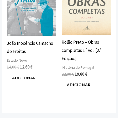
Rolão Preto – Obras
João Inocêncio Camacho
completas 1.º vol. [2.ª
de Freitas
Edição.]
Estado Novo
14,00
€
12,60
€
História de Portugal
22,00
€
19,80
€
ADICIONAR
ADICIONAR