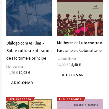
Mulheres na Luta contra o
Diálogo com As Ilhas –
Fascismo e o Colonialismo
Sobre cultura e literatura
de são tomé e príncipe
Colonialismo
16,00
€
14,40
€
Monografia
11,20
€
10,08
€
ADICIONAR
ADICIONAR
10% desconto
10% desconto
O
O
O
O
preço
preço
preço
preço