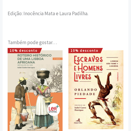
Edição: Inocência Mata e Laura Padilha.
Também pode gostar…
10% desconto
10% desconto
O
O
O
O
preço
preço
preço
preço
original
atual
original
atual
era:
é:
era:
é:
12,00 €.
10,80 €.
16,00 €.
14,40 €.