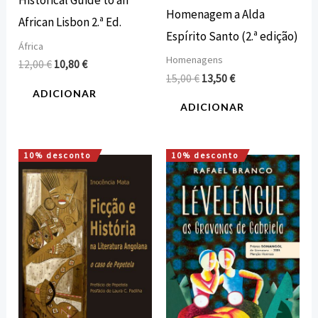
Historical Guide to an
Homenagem a Alda
African Lisbon 2.ª Ed.
Espírito Santo (2.ª edição)
África
Homenagens
12,00
€
10,80
€
15,00
€
13,50
€
ADICIONAR
ADICIONAR
10% desconto
10% desconto
O
O
O
O
preço
preço
preço
preço
original
atual
original
atual
era:
é:
era:
é:
20,00 €.
18,00 €.
10,00 €.
9,00 €.