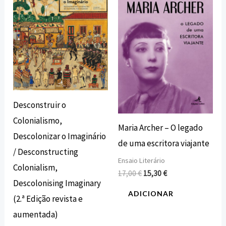
original
atual
original
atual
era:
é:
era:
é:
40,00 €.
36,00 €.
17,00 €.
15,30 €.
Desconstruir o
Colonialismo,
Maria Archer – O legado
Descolonizar o Imaginário
de uma escritora viajante
/ Desconstructing
Ensaio Literário
Colonialism,
17,00
€
15,30
€
Descolonising Imaginary
ADICIONAR
(2.ª Edição revista e
aumentada)