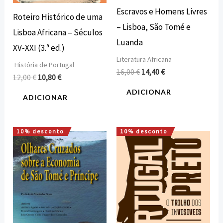
Escravos e Homens Livres
Roteiro Histórico de uma
– Lisboa, São Tomé e
Lisboa Africana – Séculos
Luanda
XV-XXI (3.ª ed.)
Literatura Africana
História de Portugal
16,00
€
14,40
€
12,00
€
10,80
€
ADICIONAR
ADICIONAR
10% desconto
10% desconto
O
O
O
O
preço
preço
preço
preço
original
atual
original
atual
era:
é:
era:
é:
7,00 €.
6,30 €.
12,00 €.
10,80 €.