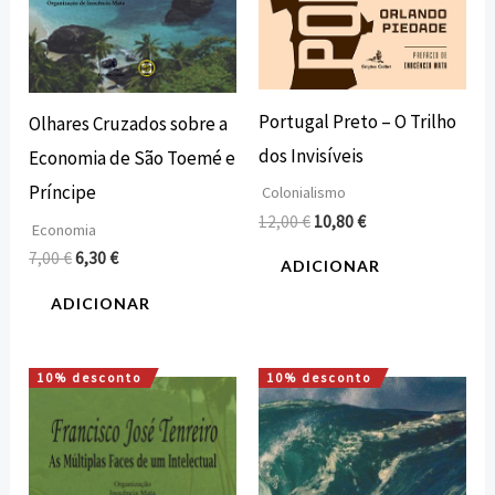
Portugal Preto – O Trilho
Olhares Cruzados sobre a
dos Invisíveis
Economia de São Toemé e
Príncipe
Colonialismo
12,00
€
10,80
€
Economia
7,00
€
6,30
€
ADICIONAR
ADICIONAR
10% desconto
10% desconto
O
O
O
O
preço
preço
preço
preço
original
atual
original
atual
era:
é:
era:
é:
20,00 €.
18,00 €.
7,50 €.
6,75 €.