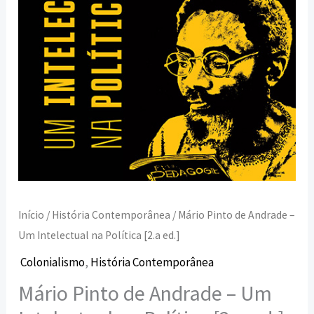
Política
[2.a
ed.]
Início
/
História Contemporânea
/ Mário Pinto de Andrade –
Um Intelectual na Política [2.a ed.]
Colonialismo
,
História Contemporânea
Mário Pinto de Andrade – Um