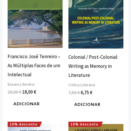
Francisco José Tenreiro –
Colonial / Post‐Colonial:
As Múltiplas Faces de um
Writing as Memory in
Intelectual
Literature
Ensaio Literário
Critica Literária
20,00
€
18,00
€
7,50
€
6,75
€
ADICIONAR
ADICIONAR
10% desconto
10% desconto
O
O
O
O