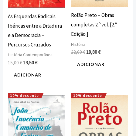
Rolão Preto – Obras
As Esquerdas Radicais
completas 2.º vol. [2.ª
Ibéricas entre a Ditadura
Edição.]
e a Democracia –
Percursos Cruzados
História
22,00
€
19,80
€
História Contemporânea
15,00
€
13,50
€
ADICIONAR
ADICIONAR
10% desconto
10% desconto
O
O
O
O
preço
preço
preço
preço
original
atual
original
atual
era:
é:
era:
é:
14,00 €.
12,60 €.
22,00 €.
19,80 €.