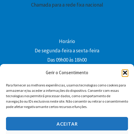
Chamada para a rede fixa nacional
Horário
De segunda-feira a sexta-feira
Das 09h00 às 18h00
colibri@edi-colibri.pt
Gerir o Consentimento
Para fornecer as melhores experiências, usamos tecnologias como cookies para
Facebook
YouTube
Instagram
Whatsapp
armazenar e/ou aceder a informações do dispositivo. Consentir com essas
tecnologias nos permitirá processar dados, como comportamento de
Condições Gerais de Venda
navegação ou IDs exclusivos neste site. Não consentir ou retirar o consentimento
pode afetar negativamante certos recursos e funções.
ACEITAR