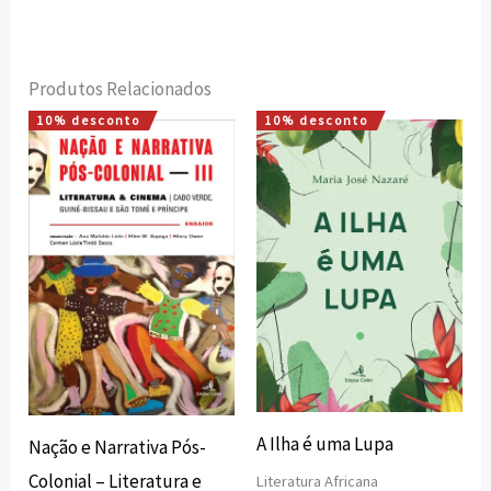
Produtos Relacionados
10% desconto
10% desconto
O
O
O
O
preço
preço
preço
preço
original
atual
original
atual
era:
é:
era:
é:
15,00 €.
13,50 €.
12,50 €.
11,25 €.
A Ilha é uma Lupa
Nação e Narrativa Pós-
Colonial – Literatura e
Literatura Africana