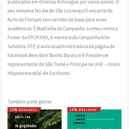
publicados em diversas Antologias por vários países. O
seu romance No dia de São Lourenço/O encanto do
Auto de Floripes tem servido de base para teses
académicas. É Madrinha da Campanha Juntos contra a
Fome! da CPLP/FAO, é mentora da Campanha Arte
Solidária STP, é autora/administradora da página de
Facebook Bem Bom Bonito Barato e é Presidente
representante de São Tomé e Príncipe na UHE – Unión
Hispanomundial de Escritores.
Também pode gostar…
10% desconto
10% desconto
O
O
O
O
preço
preço
preço
preço
original
atual
original
atual
era:
é:
era:
é: