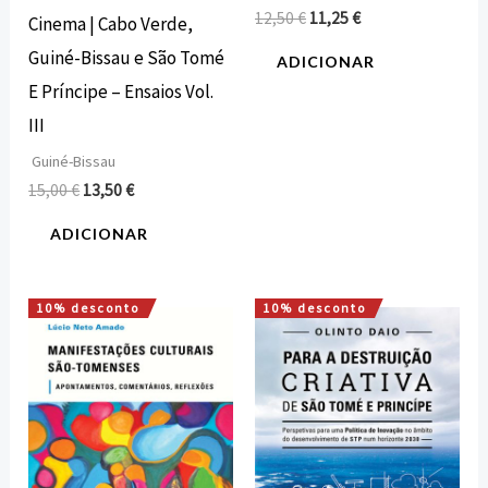
12,50
€
11,25
€
Cinema | Cabo Verde,
Guiné-Bissau e São Tomé
ADICIONAR
E Príncipe – Ensaios Vol.
III
Guiné-Bissau
15,00
€
13,50
€
ADICIONAR
10% desconto
10% desconto
O
O
O
O
preço
preço
preço
preço
original
atual
original
atual
era:
é:
era:
é:
17,00 €.
15,30 €.
10,00 €.
9,00 €.