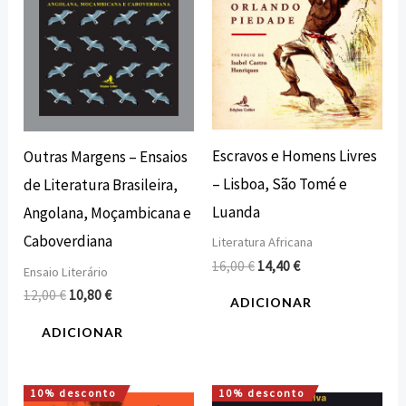
Escravos e Homens Livres
Outras Margens – Ensaios
– Lisboa, São Tomé e
de Literatura Brasileira,
Luanda
Angolana, Moçambicana e
Caboverdiana
Literatura Africana
16,00
€
14,40
€
Ensaio Literário
12,00
€
10,80
€
ADICIONAR
ADICIONAR
10% desconto
10% desconto
O
O
O
O