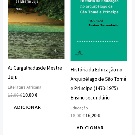
12,00 €.
10,80 €.
18,00 €.
16,20 €.
As Gargalhadasde Mestre
História da Educação no
Juju
Arquipélago de São Tomé
Literatura Africana
e Príncipe (1470-1975)
12,00
€
10,80
€
Ensino secundário
ADICIONAR
Educação
18,00
€
16,20
€
ADICIONAR