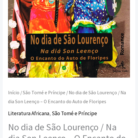
Son
Leenço
-
O
Encanto
do
Auto
de
Floripes
Início
/
São Tomé e Príncipe
/ No dia de São Lourenço / Na
dia Son Leenço – O Encanto do Auto de Floripes
Literatura Africana
,
São Tomé e Príncipe
No dia de São Lourenço / Na
dia Son Leenço – O Encanto do