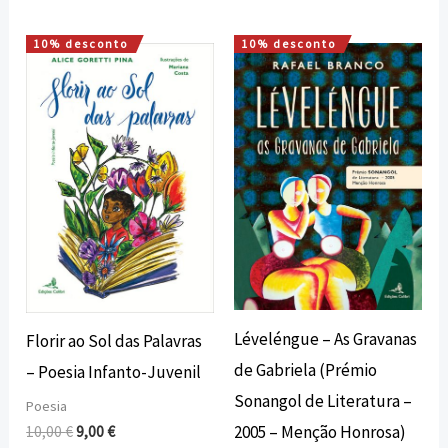
10% desconto
10% desconto
O
O
O
O
preço
preço
preço
preço
original
atual
original
atual
era:
é:
era:
é:
10,00 €.
9,00 €.
10,00 €.
9,00 €.
Léveléngue – As Gravanas
Florir ao Sol das Palavras
de Gabriela (Prémio
– Poesia Infanto-Juvenil
Sonangol de Literatura –
Poesia
2005 – Menção Honrosa)
10,00
€
9,00
€