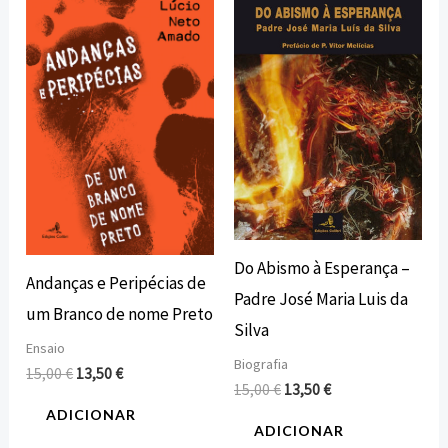
preço
preço
preço
preço
original
atual
original
atual
era:
é:
era:
é:
15,00 €.
13,50 €.
15,00 €.
13,50 €.
Do Abismo à Esperança –
Andanças e Peripécias de
Padre José Maria Luis da
um Branco de nome Preto
Silva
Ensaio
Biografia
15,00
€
13,50
€
15,00
€
13,50
€
ADICIONAR
ADICIONAR