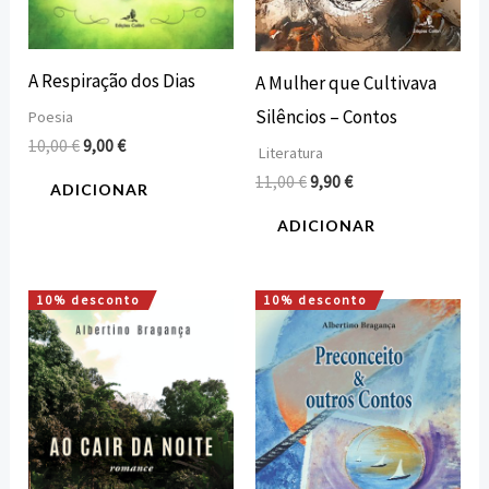
A Respiração dos Dias
A Mulher que Cultivava
Silêncios – Contos
Poesia
10,00
€
9,00
€
Literatura
11,00
€
9,90
€
ADICIONAR
ADICIONAR
10% desconto
10% desconto
O
O
O
O
preço
preço
preço
preço
original
atual
original
atual
era:
é:
era:
é:
12,00 €.
10,80 €.
6,00 €.
5,40 €.