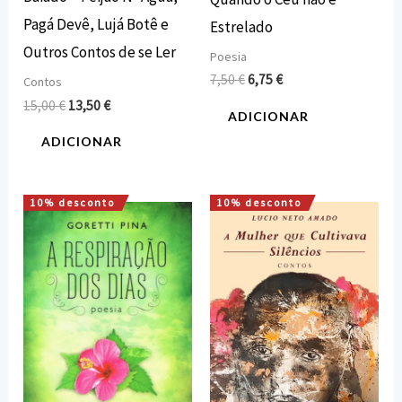
Pagá Devê, Lujá Botê e
Estrelado
Outros Contos de se Ler
Poesia
7,50
€
6,75
€
Contos
15,00
€
13,50
€
ADICIONAR
ADICIONAR
10% desconto
10% desconto
O
O
O
O
preço
preço
preço
preço
original
atual
original
atual
era:
é:
era:
é:
10,00 €.
9,00 €.
11,00 €.
9,90 €.