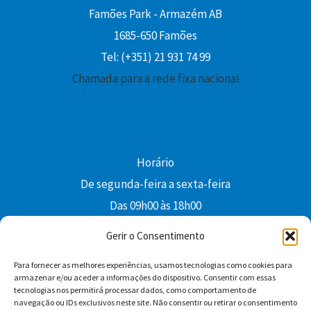
Famões Park - Armazém AB
1685-650 Famões
Tel: (+351) 21 931 74 99
Chamada para a rede fixa nacional
Horário
De segunda-feira a sexta-feira
Das 09h00 às 18h00
colibri@edi-colibri.pt
Gerir o Consentimento
Para fornecer as melhores experiências, usamos tecnologias como cookies para
Facebook
YouTube
Instagram
Whatsapp
armazenar e/ou aceder a informações do dispositivo. Consentir com essas
tecnologias nos permitirá processar dados, como comportamento de
Condições Gerais de Venda
navegação ou IDs exclusivos neste site. Não consentir ou retirar o consentimento