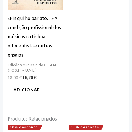
«Fin qui ho parlato…» A
condição profissional dos
músicos na Lisboa
oitocentista e outros
ensaios
Edições Musicais do CESEM
(F.C.S.H. – U.N.L.)
18,00
€
16,20
€
ADICIONAR
Produtos Relacionados
10% desconto
10% desconto
O
O
O
O