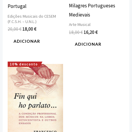
Milagres Portugueses
Portugal
Medievais
Edições Musicais do CESEM
(F.C.S.H. – U.N.L.)
Arte Musical
20,00
€
18,00
€
18,00
€
16,20
€
ADICIONAR
ADICIONAR
10% desconto
O
O
preço
preço
original
atual
era:
é:
18,00 €.
16,20 €.