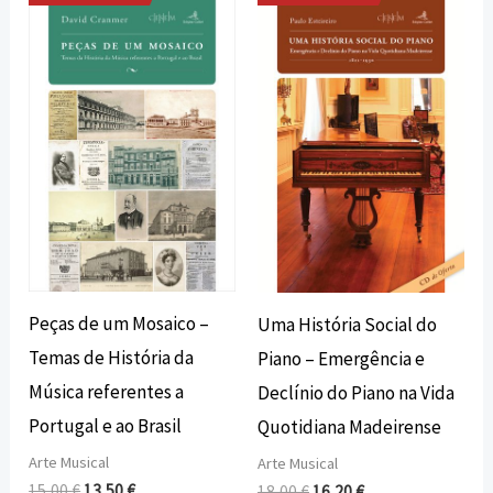
O
O
O
O
preço
preço
preço
preço
original
atual
original
atual
era:
é:
era:
é:
15,00 €.
13,50 €.
18,00 €.
16,20 €.
Peças de um Mosaico –
Uma História Social do
Temas de História da
Piano – Emergência e
Música referentes a
Declínio do Piano na Vida
Portugal e ao Brasil
Quotidiana Madeirense
Arte Musical
Arte Musical
15,00
€
13,50
€
18,00
€
16,20
€