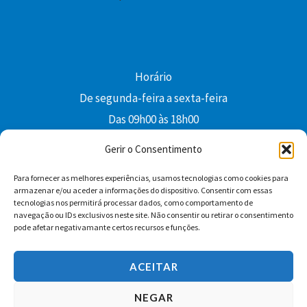
Horário
De segunda-feira a sexta-feira
Das 09h00 às 18h00
colibri@edi-colibri.pt
Gerir o Consentimento
Para fornecer as melhores experiências, usamos tecnologias como cookies para
Facebook
YouTube
Instagram
Whatsapp
armazenar e/ou aceder a informações do dispositivo. Consentir com essas
tecnologias nos permitirá processar dados, como comportamento de
Condições Gerais de Venda
navegação ou IDs exclusivos neste site. Não consentir ou retirar o consentimento
pode afetar negativamante certos recursos e funções.
ACEITAR
NEGAR