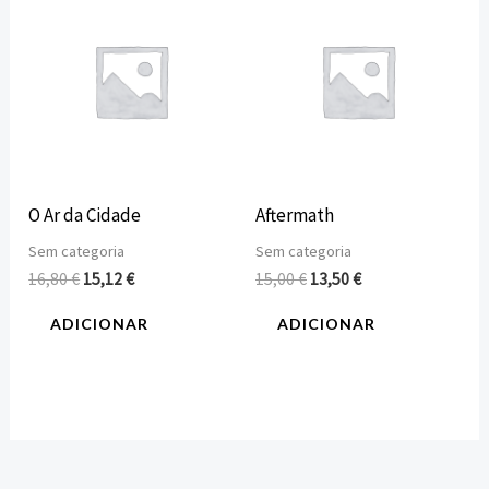
preço
preço
preço
preço
original
atual
original
atual
era:
é:
era:
é:
16,80 €.
15,12 €.
15,00 €.
13,50 €.
O Ar da Cidade
Aftermath
Sem categoria
Sem categoria
16,80
€
15,12
€
15,00
€
13,50
€
ADICIONAR
ADICIONAR