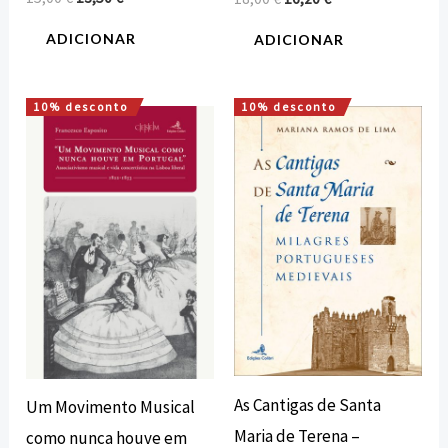
ADICIONAR
ADICIONAR
10% desconto
10% desconto
O
O
O
O
preço
preço
preço
preço
original
atual
original
atual
era:
é:
era:
é:
20,00 €.
18,00 €.
18,00 €.
16,20 €.
As Cantigas de Santa
Um Movimento Musical
Maria de Terena –
como nunca houve em