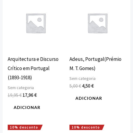
preço
preço
preço
preço
original
atual
original
atual
era:
é:
era:
é:
19,95 €.
17,96 €.
5,00 €.
4,50 €.
Arquitectura e Discurso
Adeus, Portugal(Prémio
Crítico em Portugal
M. T. Gomes)
(1893‑1918)
Sem categoria
5,00
€
4,50
€
Sem categoria
19,95
€
17,96
€
ADICIONAR
ADICIONAR
10% desconto
10% desconto
O
O
O
O