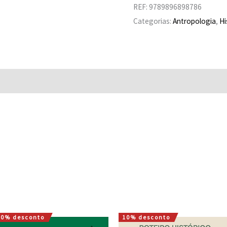
REF:
9789896898786
Categorias:
Antropologia
,
Hi
10% desconto
10% desconto
O
O
O
O