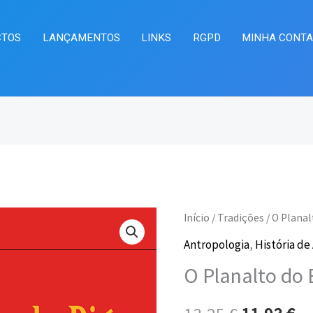
CTOS
LANÇAMENTOS
LINKS
RGPD
MINHA CONT
Quantidade
Início
/
Tradições
/ O Planal
O
O
de
Antropologia
,
História de 
preço
pr
O
O Planalto do 
Planalto
original
at
do