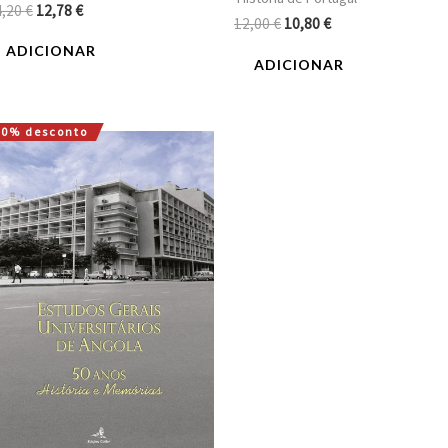
4,20
€
12,78
€
12,00
€
10,80
€
ADICIONAR
ADICIONAR
10% desconto
O
O
preço
preço
original
atual
era:
é:
30,00 €.
27,00 €.