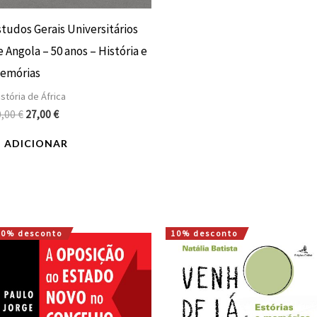
studos Gerais Universitários
 Angola – 50 anos – História e
emórias
stória de África
0,00
€
27,00
€
ADICIONAR
10% desconto
10% desconto
O
O
O
O
preço
preço
preço
preço
original
atual
original
atual
era:
é:
era:
é:
15,00 €.
13,50 €.
15,00 €.
13,50 €.