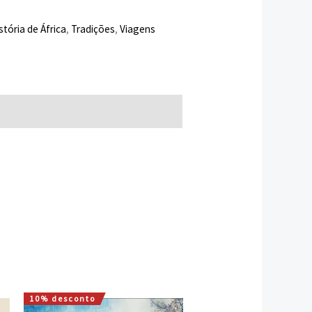
stória de África
,
Tradições
,
Viagens
10% desconto
O
O