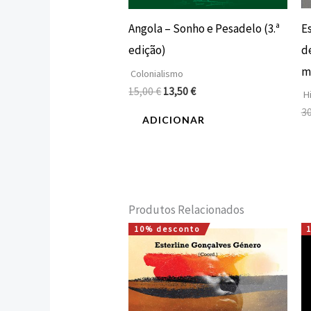
E
Angola – Sonho e Pesadelo (3.ª
de
edição)
m
Colonialismo
15,00
€
13,50
€
Hi
3
ADICIONAR
Produtos Relacionados
10% desconto
O
O
preço
preço
original
atual
era:
é:
12,00 €.
10,80 €.