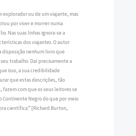
um explorador ou de um viajante, mas
,93 €.
ptou por viver e morrer numa
lio. Nas suas linhas ignora-se a
cterísticas dos viajantes. O autor
ua disposição nenhum livro que
 seu trabalho. Daí precisamente a
que isso, a sua credibilidade
ar que estas descrições, tão
s, fazem com que os seus leitores se
o Continente Negro do que por meio
a científica.” [Richard Burton,