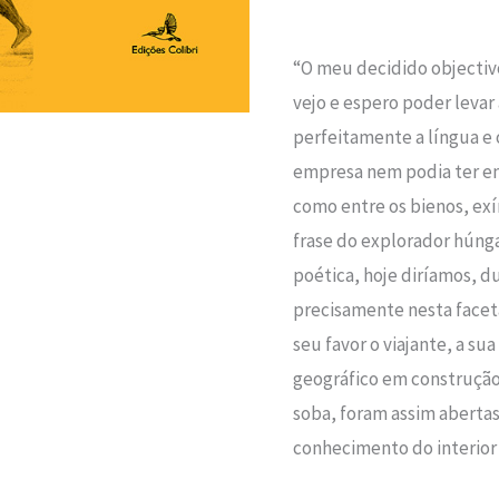
“O meu decidido objectivo e
vejo e espero poder leva
perfeitamente a língua e 
empresa nem podia ter enc
como entre os bienos, exí
frase do explorador húnga
poética, hoje diríamos, 
precisamente nesta faceta
seu favor o viajante, a s
geográfico em construçã
soba, foram assim aberta
conhecimento do interior