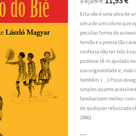
13,25
€
11,93
€
era:
é:
Bié
Esta não é uma obra de 
13,25 €.
11
sim a de um colono que o
peculiar forma de autoexí
tensão e a pressa tão cara
confessa não ter tido à s
pudesse tê-lo ajudado no
sua originalidade e, mais 
também. (…) Posso assegur
simples quanto acessívei
familiarizem melhor com 
de qualquer rebuscada obr
1886]
***