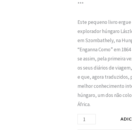
***
Este pequeno livro ergu
explorador húngaro Lászl
em Szombathely, na Hungr
“Enganna Como” em 1864 n
se assim, pela primeira v
os seus diários de viagem
e que, agora traduzidos,
melhor conhecimento inter
húngaro, um dos não colo
África.
ADI