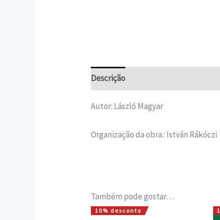
Descrição
Informação adicional
Autor: László Magyar
Organização da obra.: István Rákóczi
Também pode gostar…
10% desconto
O
O