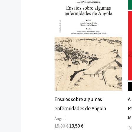
preço
preço
original
atual
era:
é:
15,00 €.
13,50 €.
Ensaios sobre algumas
A
enfermidades de Angola
P
M
Angola
15,00
€
13,50
€
M