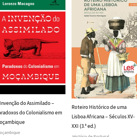
preço
preço
preço
preço
original
atual
original
atual
era:
é:
era:
é:
14,20 €.
12,78 €.
12,00 €.
10,80 €.
 Invenção do Assimilado –
Roteiro Histórico de uma
aradoxos do Colonialismo em
Lisboa Africana – Séculos XV-
oçambique
XXI (3.ª ed.)
oçambique
História de Portugal