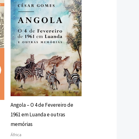
preço
preço
original
atual
era:
é:
15,00 €.
13,50 €.
Angola – O 4 de Fevereiro de
1961 em Luanda e outras
memórias
África