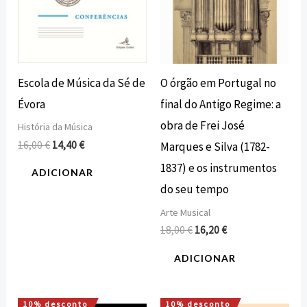
Escola de Música da Sé de
O órgão em Portugal no
Évora
final do Antigo Regime: a
obra de Frei José
História da Música
16,00
€
14,40
€
Marques e Silva (1782-
1837) e os instrumentos
ADICIONAR
do seu tempo
Arte Musical
18,00
€
16,20
€
ADICIONAR
10% desconto
10% desconto