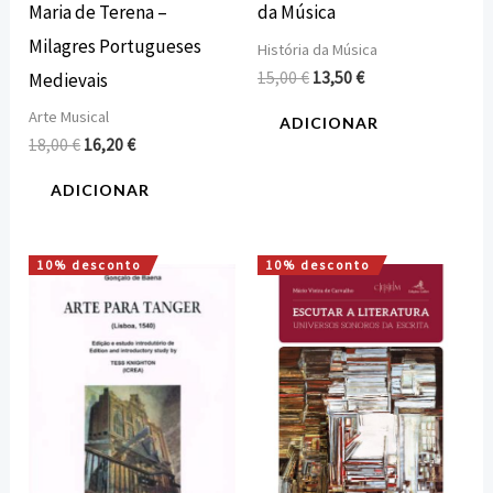
Maria de Terena –
da Música
Milagres Portugueses
História da Música
15,00
€
13,50
€
Medievais
Arte Musical
ADICIONAR
18,00
€
16,20
€
ADICIONAR
10% desconto
10% desconto
O
O
O
O
preço
preço
preço
preço
original
atual
original
atual
era:
é:
era:
é:
22,00 €.
19,80 €.
12,00 €.
10,80 €.