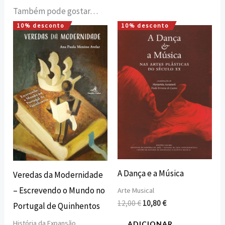
Também pode gostar…
10% desconto
10% desconto
O
O
O
O
preço
preço
preço
preço
original
atual
original
atual
era:
é:
era:
é:
16,00 €.
14,40 €.
12,00 €.
10,80 €.
A Dança e a Música
Veredas da Modernidade
– Escrevendo o Mundo no
Arte Musical
12,00
€
10,80
€
Portugal de Quinhentos
História da Expansão
ADICIONAR