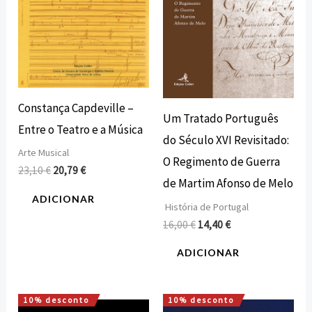
Constança Capdeville –
Um Tratado Português
Entre o Teatro e a Música
do Século XVI Revisitado:
Arte Musical
O Regimento de Guerra
23,10
€
20,79
€
de Martim Afonso de Melo
ADICIONAR
História de Portugal
16,00
€
14,40
€
ADICIONAR
10% desconto
10% desconto
O
O
O
O