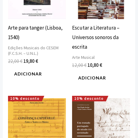
Escutar a Literatura –
Arte para tanger (Lisboa,
Universos sonoros da
1540)
escrita
Edições Musicais do CESEM
(F.C.S.H. – U.N.L.)
Arte Musical
22,00
€
19,80
€
12,00
€
10,80
€
ADICIONAR
ADICIONAR
10% desconto
10% desconto
O
O
O
O
preço
preço
preço
preço
original
atual
original
atual
era:
é:
era:
é:
23,10 €.
20,79 €.
16,00 €.
14,40 €.