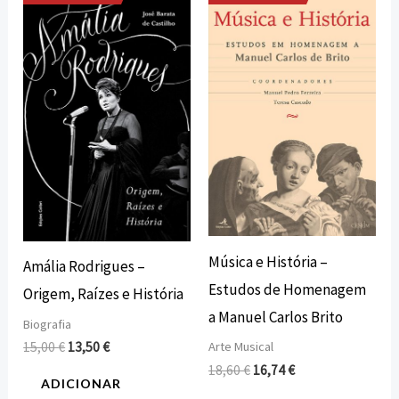
O
O
O
O
preço
preço
preço
preço
original
atual
original
atual
era:
é:
era:
é:
15,00 €.
13,50 €.
18,60 €.
16,74 €.
Música e História –
Amália Rodrigues –
Estudos de Homenagem
Origem, Raízes e História
a Manuel Carlos Brito
Biografia
15,00
€
13,50
€
Arte Musical
18,60
€
16,74
€
ADICIONAR