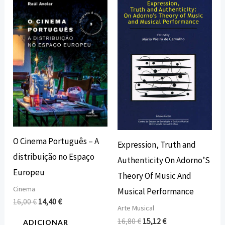
preço
preço
preço
preço
original
atual
original
atual
era:
é:
era:
é:
16,00 €.
14,40 €.
16,80 €.
15,12 €.
O Cinema Português – A
Expression, Truth and
distribuição no Espaço
Authenticity On Adorno’S
Europeu
Theory Of Music And
Cinema
Musical Performance
16,00
€
14,40
€
Arte Musical
16,80
€
15,12
€
ADICIONAR