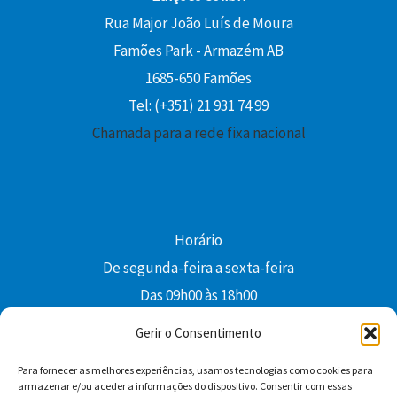
Rua Major João Luís de Moura
Famões Park - Armazém AB
1685-650 Famões
Tel: (+351) 21 931 74 99
Chamada para a rede fixa nacional
Horário
De segunda-feira a sexta-feira
Das 09h00 às 18h00
colibri@edi-colibri.pt
Gerir o Consentimento
Para fornecer as melhores experiências, usamos tecnologias como cookies para
Facebook
YouTube
Instagram
Whatsapp
armazenar e/ou aceder a informações do dispositivo. Consentir com essas