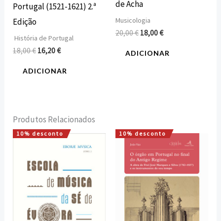
de Acha
Portugal (1521-1621) 2.ª
Musicologia
Edição
20,00
€
18,00
€
História de Portugal
18,00
€
16,20
€
ADICIONAR
ADICIONAR
Produtos Relacionados
10% desconto
10% desconto
O
O
O
O
preço
preço
preço
preço
original
atual
original
atual
era:
é:
era:
é:
16,00 €.
14,40 €.
18,00 €.
16,20 €.