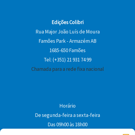
Edições Colibri
Rua Major João Luís de Moura
Famões Park - Armazém AB
1685-650 Famões
Tel: (+351) 21 931 74 99
Chamada para a rede fixa nacional
Horário
De segunda-feira a sexta-feira
Das 09h00 às 18h00
colibri@edi-colibri.pt