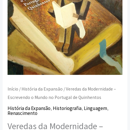
Portugal
de
Quinhentos
Início
/
História da Expansão
/ Veredas da Modernidade –
Escrevendo o Mundo no Portugal de Quinhentos
História da Expansão
,
Historiografia
,
Linguagem
,
Renascimento
Veredas da Modernidade –