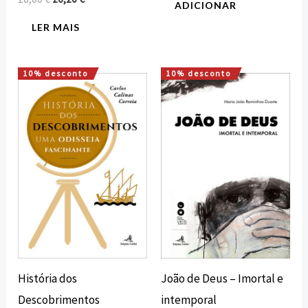
ADICIONAR
LER MAIS
10% desconto
10% desconto
O
O
O
O
preço
preço
preço
preço
original
atual
original
atual
era:
é:
era:
é:
12,00 €.
10,80 €.
25,00 €.
22,50 €.
História dos
João de Deus – Imortal e
Descobrimentos
intemporal