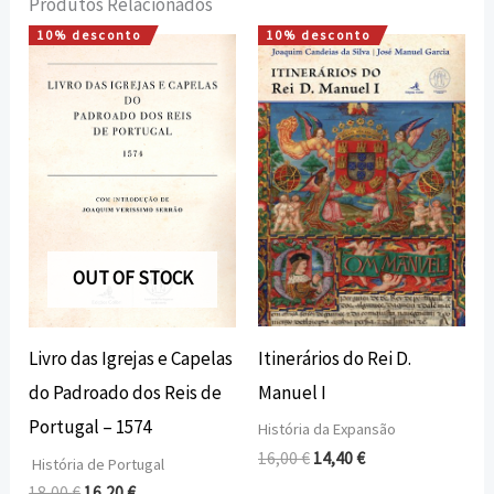
Produtos Relacionados
10% desconto
10% desconto
O
O
O
O
preço
preço
preço
preço
original
atual
original
atual
era:
é:
era:
é:
18,00 €.
16,20 €.
16,00 €.
14,40 €.
OUT OF STOCK
Itinerários do Rei D.
Livro das Igrejas e Capelas
Manuel I
do Padroado dos Reis de
Portugal – 1574
História da Expansão
16,00
€
14,40
€
História de Portugal
18,00
€
16,20
€