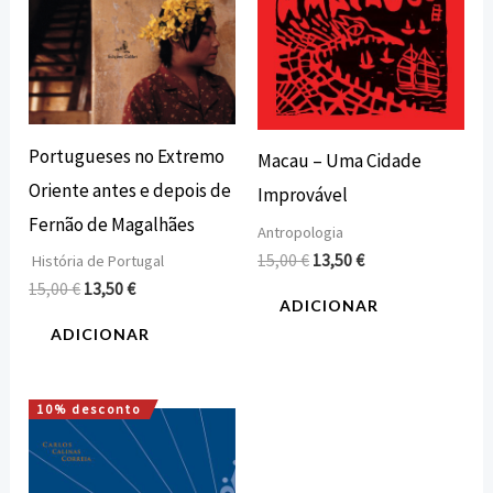
Portugueses no Extremo
Macau – Uma Cidade
Oriente antes e depois de
Improvável
Fernão de Magalhães
Antropologia
15,00
€
13,50
€
História de Portugal
15,00
€
13,50
€
ADICIONAR
ADICIONAR
10% desconto
O
O
preço
preço
original
atual
era:
é: