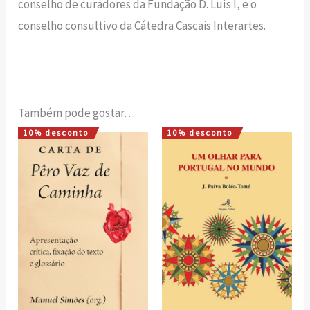
conselho de curadores da Fundação D. Luís I, e o
conselho consultivo da Cátedra Cascais Interartes.
Também pode gostar…
10% desconto
10% desconto
O
O
O
O
preço
preço
preço
preço
original
atual
original
atual
era:
é:
era:
é:
7,42 €.
6,68 €.
20,00 €.
18,00 €.