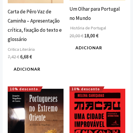
Um Olhar para Portugal
Carta de Pêro Vaz de
no Mundo
Caminha – Apresentação
História de Portugal
crítica, fixação do texto e
20,00
€
18,00
€
glossário
ADICIONAR
Critica Literária
7,42
€
6,68
€
ADICIONAR
10% desconto
10% desconto
O
O
O
O
preço
preço
preço
preço
original
atual
original
atual
era:
é:
era:
é:
15,00 €.
13,50 €.
15,00 €.
13,50 €.