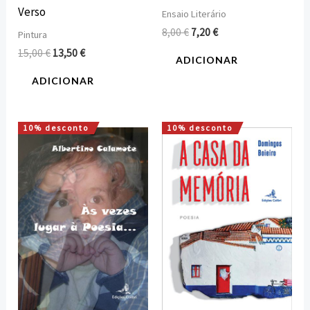
Verso
Ensaio Literário
8,00
€
7,20
€
Pintura
15,00
€
13,50
€
ADICIONAR
ADICIONAR
10% desconto
10% desconto
O
O
O
O
preço
preço
preço
preço
original
atual
original
atual
era:
é:
era:
é:
15,00 €.
13,50 €.
10,00 €.
9,00 €.