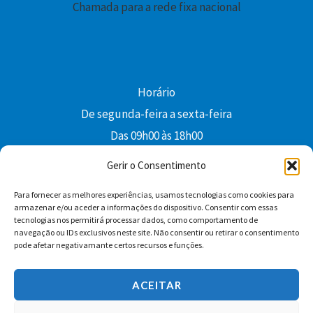
Chamada para a rede fixa nacional
Horário
De segunda-feira a sexta-feira
Das 09h00 às 18h00
colibri@edi-colibri.pt
Gerir o Consentimento
Para fornecer as melhores experiências, usamos tecnologias como cookies para
Facebook
YouTube
Instagram
Whatsapp
armazenar e/ou aceder a informações do dispositivo. Consentir com essas
tecnologias nos permitirá processar dados, como comportamento de
Condições Gerais de Venda
navegação ou IDs exclusivos neste site. Não consentir ou retirar o consentimento
pode afetar negativamante certos recursos e funções.
ACEITAR