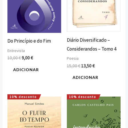
Diário Diversificado –
Do Princípio e do Fim
Considerandos – Tomo 4
Entrevista
10,00
€
9,00
€
Poesia
15,00
€
13,50
€
ADICIONAR
ADICIONAR
10% desconto
10% desconto
O
O
O
O
preço
preço
preço
preço
original
atual
original
atual
era:
é:
era:
é:
15,00 €.
13,50 €.
8,00 €.
7,20 €.