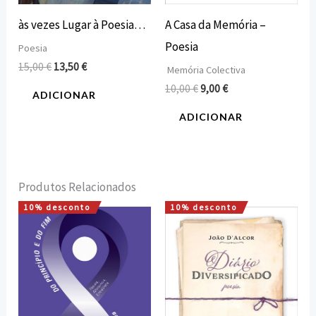
às vezes Lugar à Poesia…
A Casa da Memória –
Poesia
Poesia
15,00
€
13,50
€
Memória Colectiva
10,00
€
9,00
€
ADICIONAR
ADICIONAR
Produtos Relacionados
10% desconto
10% desconto
O
O
O
O
preço
preço
preço
preço
original
atual
original
atual
era:
é:
era:
é:
10,00 €.
9,00 €.
15,00 €.
13,50 €.