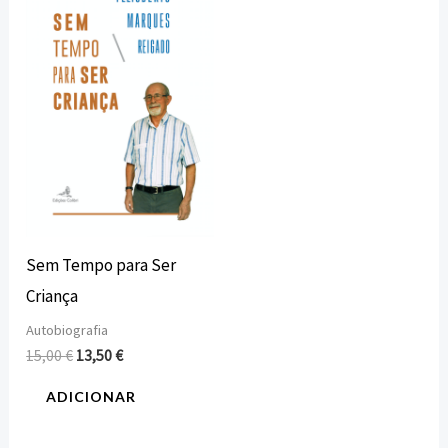
original
atual
era:
é:
15,00 €.
13,50 €.
Sem Tempo para Ser
Criança
Autobiografia
15,00
€
13,50
€
ADICIONAR