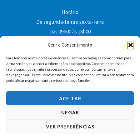
Horário
De segunda-feira a sexta-feira
Das 09h00 às 18h00
colibri@edi-colibri.pt
Gerir o Consentimento
Para fornecer as melhores experiências, usamos tecnologias como cookies para
Facebook
YouTube
Instagram
Whatsapp
armazenar e/ou aceder a informações do dispositivo. Consentir com essas
tecnologias nos permitirá processar dados, como comportamento de
Condições Gerais de Venda
navegação ou IDs exclusivos neste site. Não consentir ou retirar o consentimento
pode afetar negativamante certos recursos e funções.
ACEITAR
NEGAR
VER PREFERÊNCIAS
Copyright © 2026 Edições Colibri