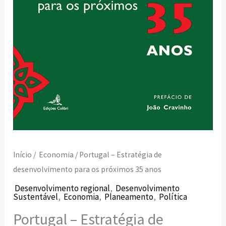
35
anos
Início
/
Economia
/ Portugal – Estratégia de
desenvolvimento para os próximos 35 anos
Desenvolvimento regional
,
Desenvolvimento
Sustentável
,
Economia
,
Planeamento
,
Política
Portugal – Estratégia de