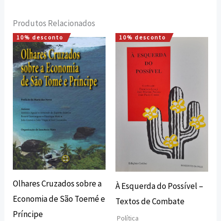
Produtos Relacionados
10% desconto
10% desconto
O
O
O
O
preço
preço
preço
preço
original
atual
original
atual
era:
é:
era:
é:
7,00 €.
6,30 €.
12,62 €.
11,36 €.
Olhares Cruzados sobre a
À Esquerda do Possível –
Economia de São Toemé e
Textos de Combate
Príncipe
Política