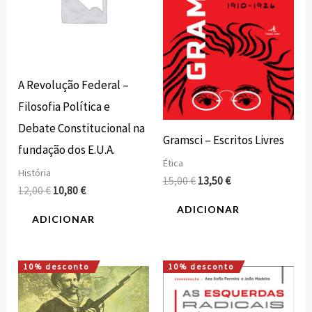
A Revolução Federal –
Filosofia Política e
Debate Constitucional na
Gramsci – Escritos Livres
fundação dos E.U.A.
Ética
História
15,00
€
13,50
€
12,00
€
10,80
€
ADICIONAR
ADICIONAR
10% desconto
10% desconto
O
O
O
O
preço
preço
preço
preço
original
atual
original
atual
era:
é:
era:
é: