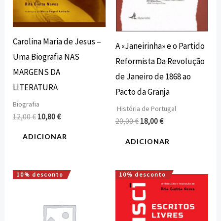
Carolina Maria de Jesus –
A «Janeirinha» e o Partido
Uma Biografia NAS
Reformista Da Revolução
MARGENS DA
de Janeiro de 1868 ao
LITERATURA
Pacto da Granja
Biografia
História de Portugal
12,00
€
10,80
€
20,00
€
18,00
€
ADICIONAR
ADICIONAR
10% desconto
10% desconto
O
O
O
O
preço
preço
preço
preço
original
atual
original
atual
era:
é:
era:
é:
12,00 €.
10,80 €.
15,00 €.
13,50 €.