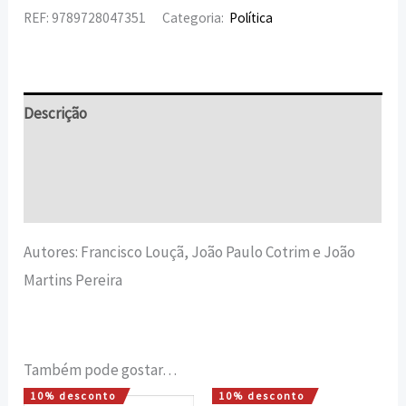
REF:
9789728047351
Categoria:
Política
Descrição
Informação adicional
Avaliações (0)
Autores: Francisco Louçã, João Paulo Cotrim e João
Martins Pereira
Também pode gostar…
10% desconto
10% desconto
O
O
O
O