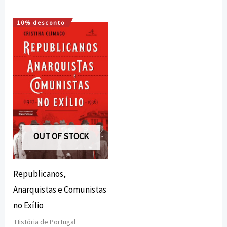
10% desconto
O
O
preço
preço
original
atual
era:
é:
19,08 €.
17,17 €.
OUT OF STOCK
Republicanos,
Anarquistas e Comunistas
no Exílio
História de Portugal