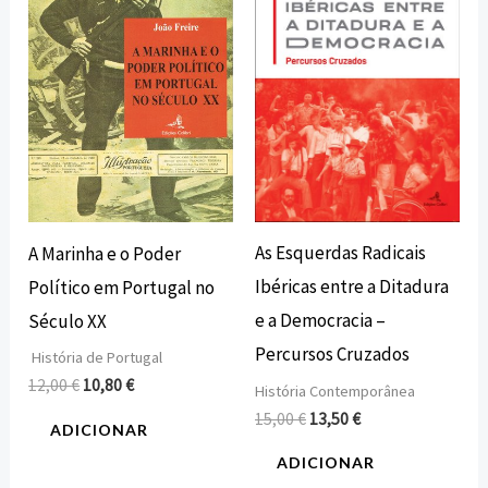
12,00 €.
10,80 €.
15,00 €.
13,50 €.
As Esquerdas Radicais
A Marinha e o Poder
Ibéricas entre a Ditadura
Político em Portugal no
e a Democracia –
Século XX
Percursos Cruzados
História de Portugal
12,00
€
10,80
€
História Contemporânea
15,00
€
13,50
€
ADICIONAR
ADICIONAR