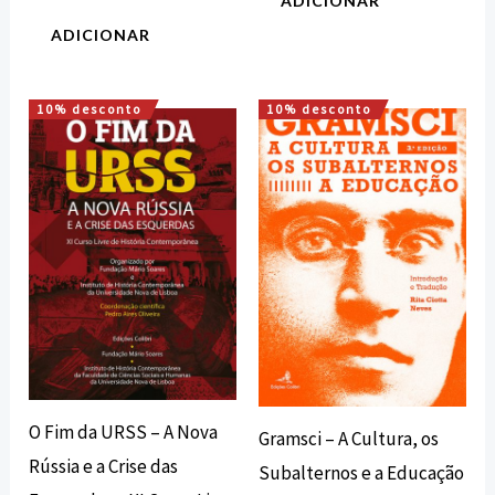
ADICIONAR
ADICIONAR
10% desconto
10% desconto
O
O
O
O
preço
preço
preço
preço
original
atual
original
atual
era:
é:
era:
é:
17,00 €.
15,30 €.
12,00 €.
10,80 €.
O Fim da URSS – A Nova
Gramsci – A Cultura, os
Rússia e a Crise das
Subalternos e a Educação