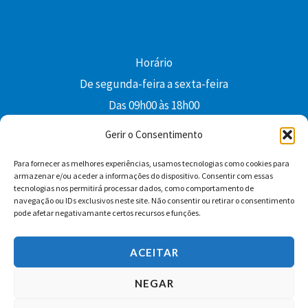
Horário
De segunda-feira a sexta-feira
Das 09h00 às 18h00
colibri@edi-colibri.pt
Gerir o Consentimento
Para fornecer as melhores experiências, usamos tecnologias como cookies para
Facebook
YouTube
Instagram
Whatsapp
armazenar e/ou aceder a informações do dispositivo. Consentir com essas
tecnologias nos permitirá processar dados, como comportamento de
Condições Gerais de Venda
navegação ou IDs exclusivos neste site. Não consentir ou retirar o consentimento
pode afetar negativamante certos recursos e funções.
ACEITAR
NEGAR