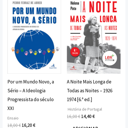
preço
preço
preço
preço
original
atual
original
atual
era:
é:
era:
é:
18,00 €.
16,20 €.
16,00 €.
14,40 €.
Por um Mundo Novo, a
A Noite Mais Longa de
Sério – A Ideologia
Todas as Noites – 1926
Progressista do século
1974 [6.ª ed.]
XXI
História de Portugal
16,00
€
14,40
€
Ensaio
18,00
€
16,20
€