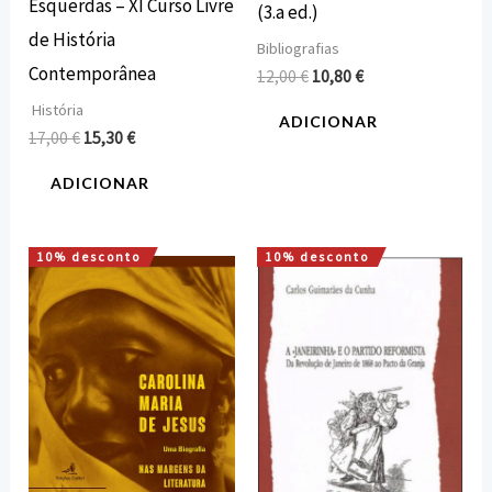
Esquerdas – XI Curso Livre
(3.a ed.)
de História
Bibliografias
Contemporânea
12,00
€
10,80
€
História
ADICIONAR
17,00
€
15,30
€
ADICIONAR
10% desconto
10% desconto
O
O
O
O
preço
preço
preço
preço
original
atual
original
atual
era:
é:
era:
é:
12,00 €.
10,80 €.
20,00 €.
18,00 €.