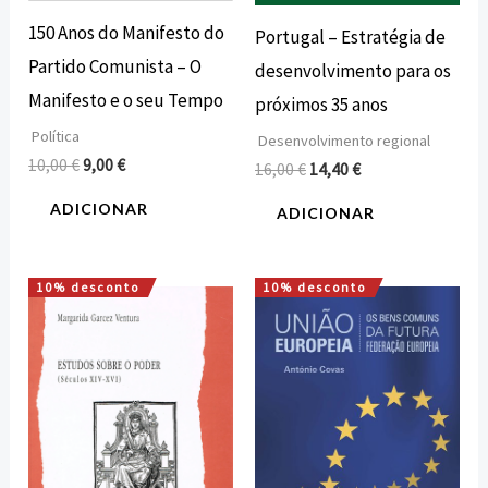
150 Anos do Manifesto do
Portugal – Estratégia de
Partido Comunista – O
desenvolvimento para os
Manifesto e o seu Tempo
próximos 35 anos
Política
Desenvolvimento regional
10,00
€
9,00
€
16,00
€
14,40
€
ADICIONAR
ADICIONAR
10% desconto
10% desconto
O
O
O
O
preço
preço
preço
preço
original
atual
original
atual
era:
é:
era:
é:
10,00 €.
9,00 €.
12,00 €.
10,80 €.