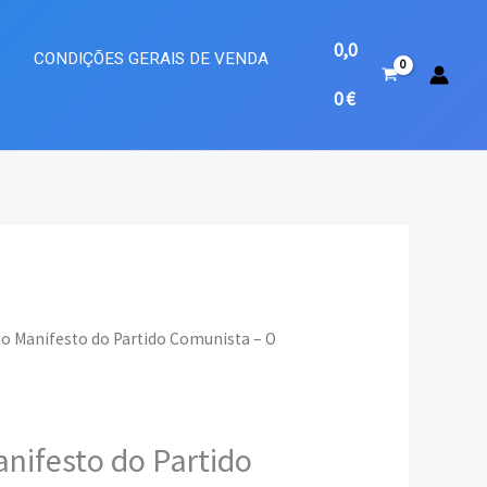
0,0
A
CONDIÇÕES GERAIS DE VENDA
0
€
do Manifesto do Partido Comunista – O
ço
al
nifesto do Partido