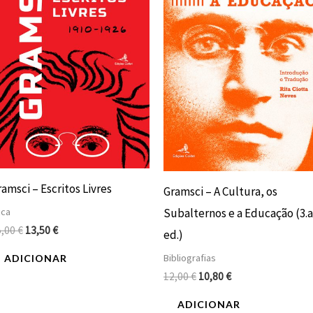
15,00 €.
13,50 €.
12,00 €.
10,80 €.
amsci – Escritos Livres
Gramsci – A Cultura, os
Subalternos e a Educação (3.a
ica
5,00
€
13,50
€
ed.)
Bibliografias
ADICIONAR
12,00
€
10,80
€
ADICIONAR