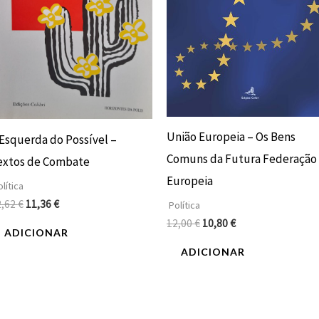
União Europeia – Os Bens
 Esquerda do Possível –
Comuns da Futura Federação
extos de Combate
Europeia
lítica
2,62
€
11,36
€
Política
12,00
€
10,80
€
ADICIONAR
ADICIONAR