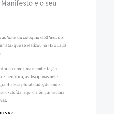
Manifesto e o seu
0 €.
o as Actas do colóquio «150 Anos do
nista» que se realizou na FL/UL a 12
.
otores como uma manifestação
a e científica, as disciplinas nele
grante essa pluralidade, de onde
sse excluída, aqui e além, uma clara
vas.
CIONAR