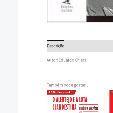
Descrição
Informação adicional
Autor: Eduardo Chitas
Também pode gostar…
10% desconto
O
O
preço
preço
original
atual
era:
é: