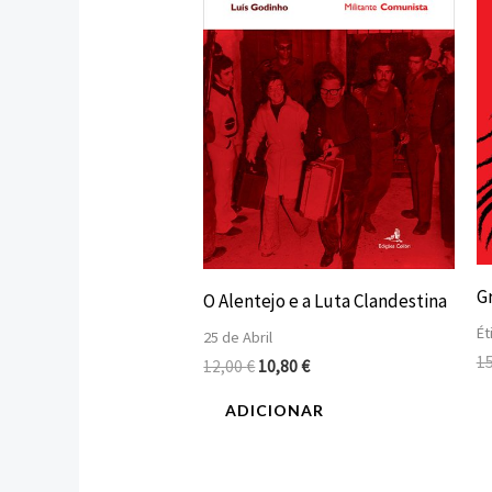
12,00 €.
10,80 €.
Gr
O Alentejo e a Luta Clandestina
Ét
25 de Abril
1
12,00
€
10,80
€
ADICIONAR