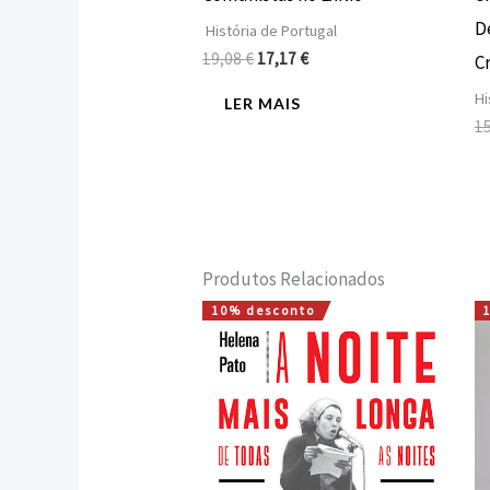
D
História de Portugal
19,08
€
17,17
€
C
Hi
LER MAIS
1
Produtos Relacionados
10% desconto
O
O
preço
preço
original
atual
era:
é:
16,00 €.
14,40 €.