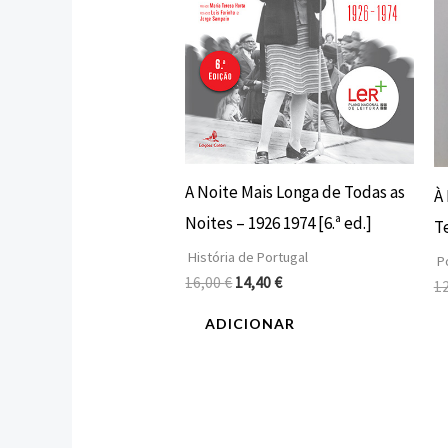
A Noite Mais Longa de Todas as
À
Noites – 1926 1974 [6.ª ed.]
T
História de Portugal
Po
16,00
€
14,40
€
1
ADICIONAR