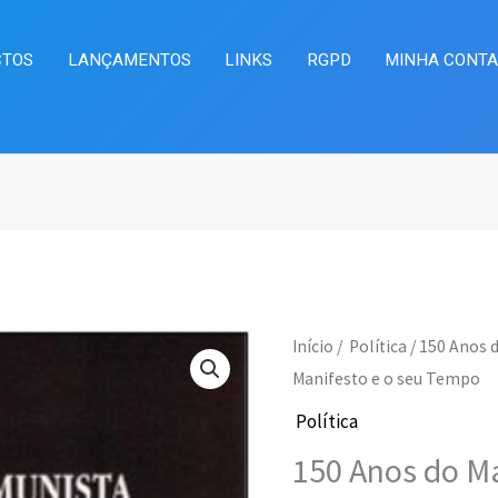
CTOS
LANÇAMENTOS
LINKS
RGPD
MINHA CONT
Quantidade
Início
/
Política
/ 150 Anos 
O
O
de
Manifesto e o seu Tempo
preço
pre
150
Política
Anos
original
atu
150 Anos do Ma
do