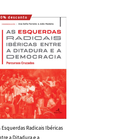
10% desconto
O
O
preço
preço
original
atual
era:
é:
15,00 €.
13,50 €.
s Esquerdas Radicais Ibéricas
tre a Ditadura e a