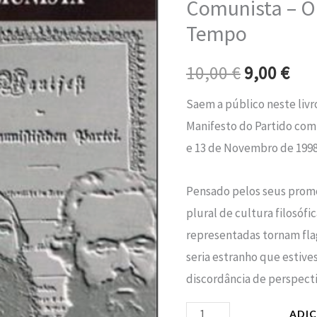
Comunista – O 
era:
é:
Manifesto
Tempo
do
10,00 €.
9,0
Partido
10,00
€
9,00
€
Comunista
-
Saem a público neste livr
O
Manifesto do Partido comu
Manifesto
e 13 de Novembro de 1998
e
o
Pensado pelos seus prom
seu
plural de cultura filosófic
Tempo
representadas tornam fla
seria estranho que estive
discordância de perspecti
ADI