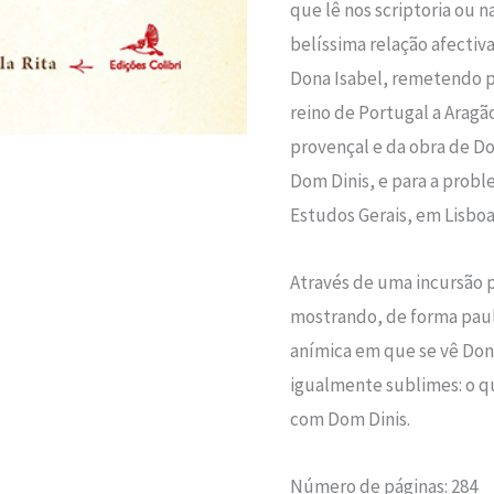
que lê nos scriptoria ou 
belíssima relação afecti
Dona Isabel, remetendo pa
reino de Portugal a Aragão
provençal e da obra de Dom
Dom Dinis, e para a proble
Estudos Gerais, em Lisboa
Através de uma incursão ps
mostrando, de forma paula
anímica em que se vê Don
igualmente sublimes: o q
com Dom Dinis.
Número de páginas: 284