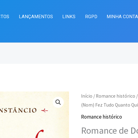
CTOS
LANÇAMENTOS
LINKS
RGPD
MINHA CONT
Quantidade
Início
/
Romance histórico
/
O
O
de
(Nom) Fez Tudo Quanto Quis
preço
pr
Romance
Romance histórico
de
original
at
Romance de Do
Dom