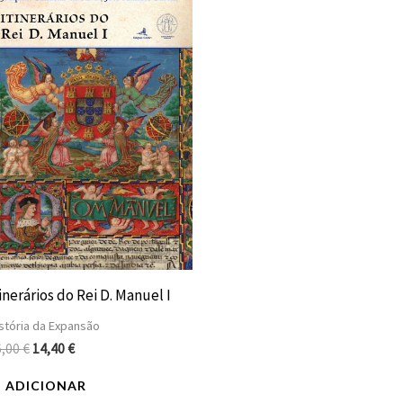
preço
preço
original
atual
era:
é:
16,00 €.
14,40 €.
inerários do Rei D. Manuel I
stória da Expansão
6,00
€
14,40
€
ADICIONAR