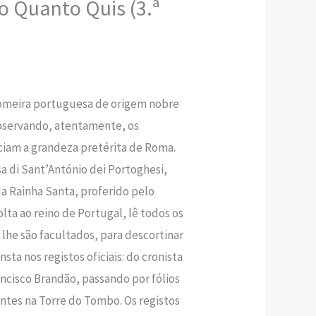
o Quanto Quis (3.ª
,50 €.
omeira portuguesa de origem nobre
bservando, atentamente, os
am a grandeza pretérita de Roma.
a di Sant’António dei Portoghesi,
 da Rainha Santa, proferido pelo
olta ao reino de Portugal, lê todos os
he são facultados, para descortinar
nsta nos registos oficiais: do cronista
cisco Brandão, passando por fólios
entes na Torre do Tombo. Os registos