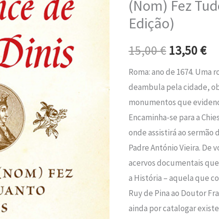
(Nom) Fez Tud
era:
é:
Dinis
Edição)
–
15,00 €.
13
El
15,00
€
13,50
€
Rey
Que
Roma: ano de 1674. Uma r
(Nom)
deambula pela cidade, o
Fez
monumentos que evidenci
Tudo
Encaminha-se para a Chies
Quanto
onde assistirá ao sermão
Quis
Padre António Vieira. De v
(3.ª
acervos documentais que l
Edição)
a História – aquela que co
Ruy de Pina ao Doutor Fran
ainda por catalogar exist