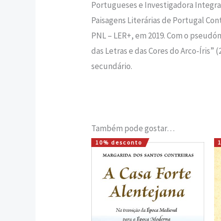
Portugueses e Investigadora Integra
Paisagens Literárias de Portugal Co
PNL – LER+, em 2019. Com o pseudónim
das Letras e das Cores do Arco-Íris” 
secundário.
Também pode gostar…
10% desconto
O
O
preço
preço
original
atual
era:
é:
16,00 €.
14,40 €.