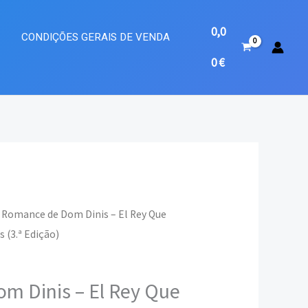
0,0
A
CONDIÇÕES GERAIS DE VENDA
0
€
 Romance de Dom Dinis – El Rey Que
 (3.ª Edição)
eço
ual
m Dinis – El Rey Que