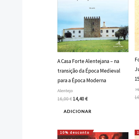
F
A Casa Forte Alentejana – na
J
transição da Época Medieval
1
para a Época Moderna
Hi
Alentejo
1
16,00
€
14,40
€
ADICIONAR
10% desconto
O
O