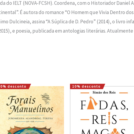
da do IELT (NOVA-FCSH). Coordena, com o Historiador Daniel A
ntinental”. É autora do romance “O Homem que Vivia Dentro dos
o Dulcineia, assina “A Súplica de D. Pedro” (2014), o livro inf
(2015), e poesia, publicada em antologias literárias. Atualmente 
10% desconto
10% desconto
O
O
O
O
preço
preço
preço
preço
original
atual
original
atual
era:
é:
era:
é:
16,00 €.
14,40 €.
15,00 €.
13,50 €.