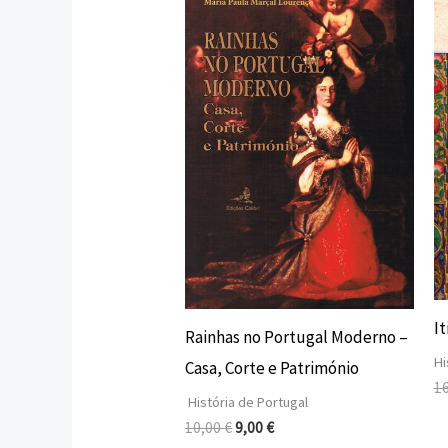
preço
preço
original
atual
era:
é:
10,00 €.
9,00 €.
It
Rainhas no Portugal Moderno –
Hi
Casa, Corte e Património
1
História de Portugal
10,00
€
9,00
€