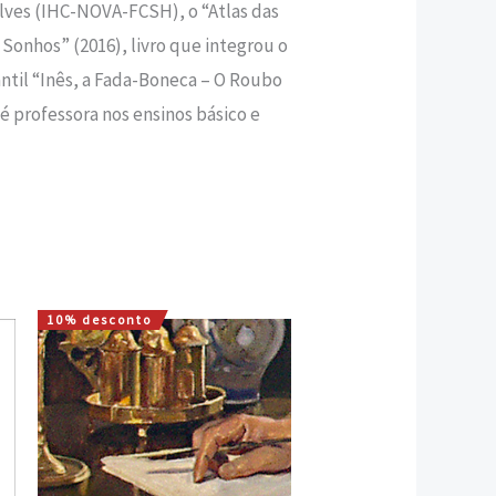
lves (IHC-NOVA-FCSH), o “Atlas das
 Sonhos” (2016), livro que integrou o
antil “Inês, a Fada-Boneca – O Roubo
é professora nos ensinos básico e
10% desconto
O
O
preço
preço
original
atual
era:
é:
20,00 €.
18,00 €.