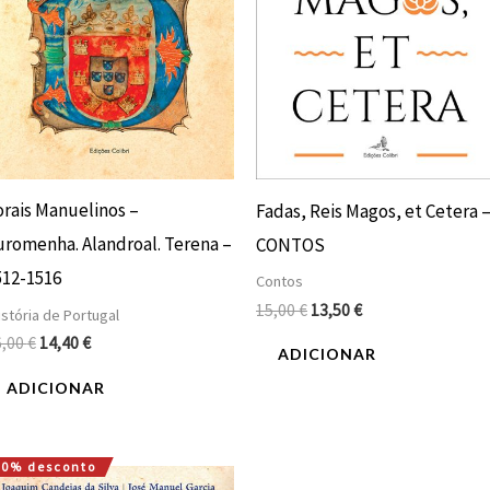
orais Manuelinos –
Fadas, Reis Magos, et Cetera 
uromenha. Alandroal. Terena –
CONTOS
512-1516
Contos
15,00
€
13,50
€
stória de Portugal
6,00
€
14,40
€
ADICIONAR
ADICIONAR
10% desconto
O
O