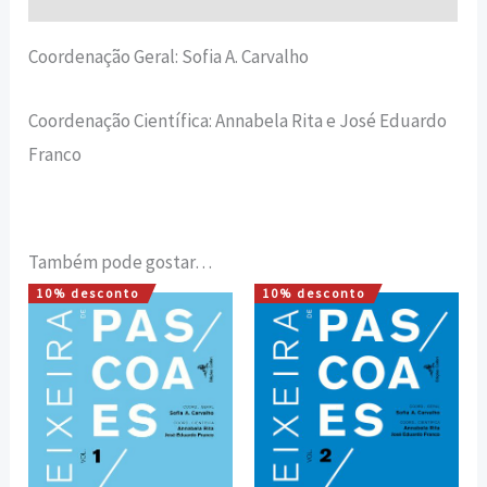
Coordenação Geral: Sofia A. Carvalho
Coordenação Científica: Annabela Rita e José Eduardo
Franco
Também pode gostar…
10% desconto
10% desconto
O
O
O
O
preço
preço
preço
preço
original
atual
original
atual
era:
é:
era:
é:
18,00 €.
16,20 €.
16,00 €.
14,40 €.