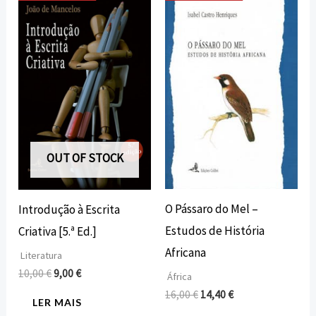
preço
preço
preço
preço
original
atual
original
atual
era:
é:
era:
é:
10,00 €.
9,00 €.
16,00 €.
14,40 €.
OUT OF STOCK
O Pássaro do Mel –
Introdução à Escrita
Estudos de História
Criativa [5.ª Ed.]
Africana
Literatura
10,00
€
9,00
€
África
16,00
€
14,40
€
LER MAIS