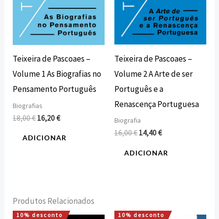
Teixeira de Pascoaes –
Teixeira de Pascoaes –
Volume 2 A Arte de ser
Volume 1 As Biografias no
Português e a
Pensamento Português
Renascença Portuguesa
Biografias
18,00
€
16,20
€
Biografia
16,00
€
14,40
€
ADICIONAR
ADICIONAR
Produtos Relacionados
10% desconto
10% desconto
O
O
O
O