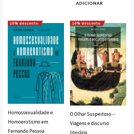
ADICIONAR
10% desconto
10% desconto
O
O
O
O
preço
preço
preço
preço
original
atual
original
atual
era:
é:
era:
é:
20,00 €.
18,00 €.
10,50 €.
9,45 €.
Homossexualidade e
O Olhar Suspeitoso –
Homoerotismo em
Viagens e discurso
Fernando Pessoa
literário