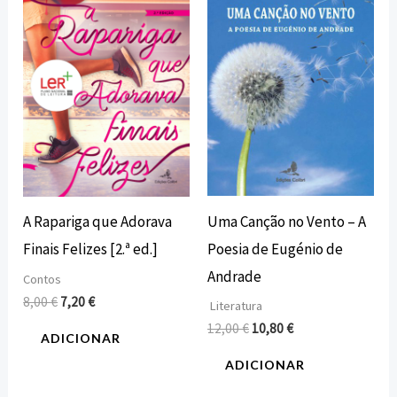
era:
é:
era:
é:
8,00 €.
7,20 €.
12,00 €.
10,80 €.
Uma Canção no Vento – A
A Rapariga que Adorava
Poesia de Eugénio de
Finais Felizes [2.ª ed.]
Andrade
Contos
8,00
€
7,20
€
Literatura
12,00
€
10,80
€
ADICIONAR
ADICIONAR