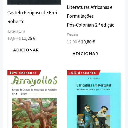
Literaturas Africanas e
Castelo Perigoso de Frei
Formulações
Roberto
Pós‑Coloniais 2.ª edição
Literatura
Ensaio
12,50
€
11,25
€
12,00
€
10,80
€
ADICIONAR
ADICIONAR
10% desconto
10% desconto
O
O
O
O
preço
preço
preço
preço
original
atual
original
atual
era:
é:
era:
é:
15,00 €.
13,50 €.
15,00 €.
13,50 €.