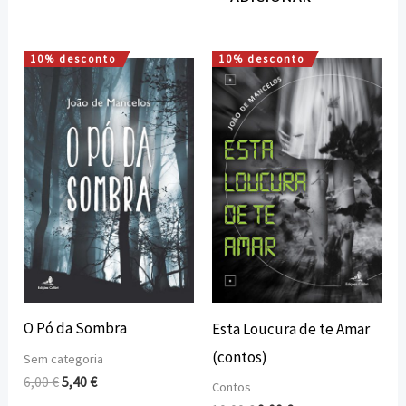
10% desconto
10% desconto
O
O
O
O
preço
preço
preço
preço
original
atual
original
atual
era:
é:
era:
é:
6,00 €.
5,40 €.
10,00 €.
9,00 €.
O Pó da Sombra
Esta Loucura de te Amar
(contos)
Sem categoria
6,00
€
5,40
€
Contos