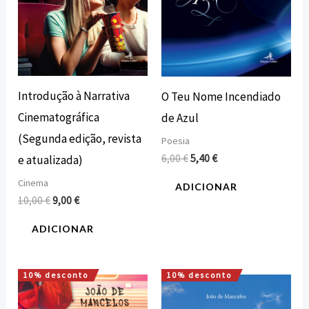
Introdução à Narrativa
O Teu Nome Incendiado
Cinematográfica
de Azul
(Segunda edição, revista
Poesia
6,00
€
5,40
€
e atualizada)
Cinema
ADICIONAR
10,00
€
9,00
€
ADICIONAR
10% desconto
10% desconto
O
O
O
O
preço
preço
preço
preço
original
atual
original
atual