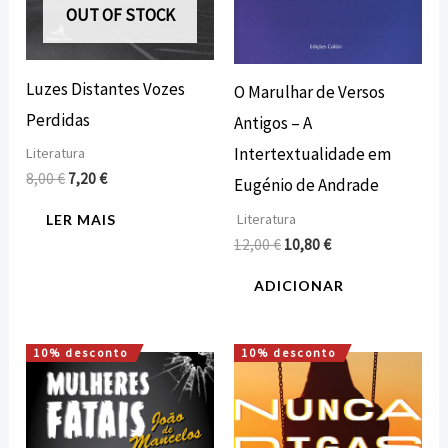
OUT OF STOCK
Luzes Distantes Vozes
O Marulhar de Versos
Perdidas
Antigos – A
Intertextualidade em
Literatura
8,00
€
7,20
€
Eugénio de Andrade
Literatura
LER MAIS
12,00
€
10,80
€
ADICIONAR
10% desconto
10% desconto
O
O
O
O
preço
preço
preço
preço
original
atual
original
atual
era:
é:
era:
é:
10,00 €.
9,00 €.
8,00 €.
7,20 €.