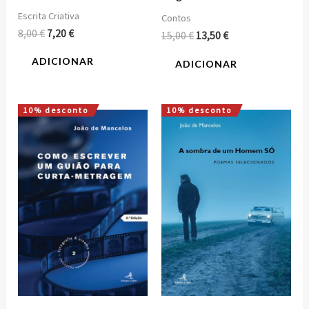
Escrita Criativa
Contos
8,00
€
7,20
€
15,00
€
13,50
€
ADICIONAR
ADICIONAR
10% desconto
10% desconto
O
O
O
O
preço
preço
preço
preço
original
atual
original
atual
era:
é:
era:
é:
8,00 €.
7,20 €.
12,00 €.
10,80 €.