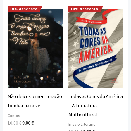
10% desconto
10% desconto
O
O
O
O
preço
preço
preço
preço
original
atual
original
atual
era:
é:
era:
é:
10,00 €.
9,00 €.
10,00 €.
9,00 €.
Todas as Cores da América
Não deixes o meu coração
– A Literatura
tombar na neve
Multicultural
Contos
10,00
€
9,00
€
Ensaio Literário