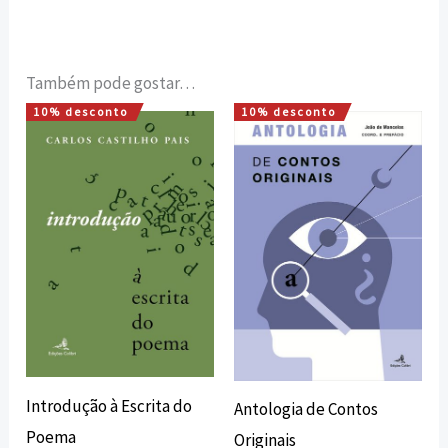
Também pode gostar…
10% desconto
10% desconto
O
O
O
O
preço
preço
preço
preço
original
atual
original
atual
era:
é:
era:
é:
8,00 €.
7,20 €.
15,00 €.
13,50 €.
Introdução à Escrita do
Antologia de Contos
Poema
Originais