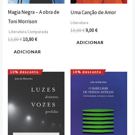
Magia Negra – A obra de
Uma Canção de Amor
Toni Morrison
Literatura
10,00
€
9,00
€
Literatura Comparada
12,00
€
10,80
€
ADICIONAR
ADICIONAR
10% desconto
10% desconto
O
O
O
O
preço
preço
preço
preço
original
atual
original
atual
era:
é:
era:
é:
8,00 €.
7,20 €.
12,00 €.
10,80 €.