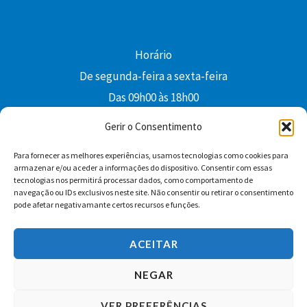
Horário
De segunda-feira a sexta-feira
Das 09h00 às 18h00
colibri@edi-colibri.pt
Gerir o Consentimento
Para fornecer as melhores experiências, usamos tecnologias como cookies para
Facebook
YouTube
Instagram
Whatsapp
armazenar e/ou aceder a informações do dispositivo. Consentir com essas
tecnologias nos permitirá processar dados, como comportamento de
Condições Gerais de Venda
navegação ou IDs exclusivos neste site. Não consentir ou retirar o consentimento
pode afetar negativamante certos recursos e funções.
ACEITAR
NEGAR
VER PREFERÊNCIAS