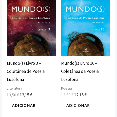
era:
é:
era:
é:
13,50 €.
12,15 €.
13,50 €.
12,15 €.
Mundo(s) Livro 3 –
Mundo(s) Livro 16 –
Coletânea de Poesia
Coletânea da Poesia
Lusófona
Lusófona
Literatura
Poesia
13,50
€
12,15
€
13,50
€
12,15
€
ADICIONAR
ADICIONAR