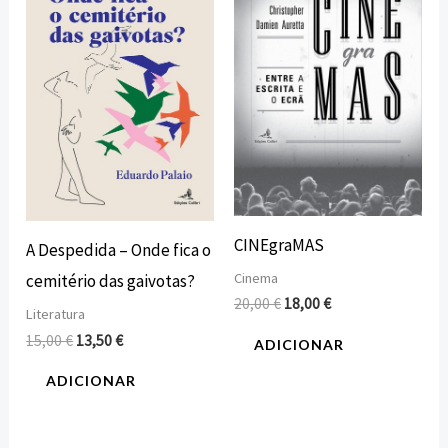
era:
é:
era:
é:
15,00 €.
13,50 €.
20,00 €.
18,00 €.
CINEgraMAS
A Despedida – Onde fica o
Cinema
cemitério das gaivotas?
20,00
€
18,00
€
Literatura
15,00
€
13,50
€
ADICIONAR
ADICIONAR