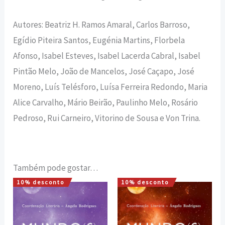
Autores: Beatriz H. Ramos Amaral, Carlos Barroso,
Egídio Piteira Santos, Eugénia Martins, Florbela
Afonso, Isabel Esteves, Isabel Lacerda Cabral, Isabel
Pintão Melo, João de Mancelos, José Caçapo, José
Moreno, Luís Telésforo, Luísa Ferreira Redondo, Maria
Alice Carvalho, Mário Beirão, Paulinho Melo, Rosário
Pedroso, Rui Carneiro, Vitorino de Sousa e Von Trina.
Também pode gostar…
10% desconto
10% desconto
O
O
O
O
preço
preço
preço
preço
original
atual
original
atual
era:
é:
era:
é:
13,50 €.
12,15 €.
13,50 €.
12,15 €.