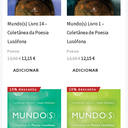
Mundo(s) Livro 14 –
Mundo(s) Livro 1 –
Coletânea da Poesia
Coletânea de Poesia
Lusófona
Lusófona
Poesia
Poesia
13,50
€
12,15
€
13,50
€
12,15
€
ADICIONAR
ADICIONAR
10% desconto
10% desconto
O
O
O
O
preço
preço
preço
preço
original
atual
original
atual
era:
é:
era:
é:
13,50 €.
12,15 €.
13,50 €.
12,15 €.