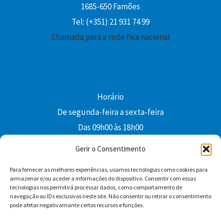
1685-650 Famões
Tel: (+351) 21 931 74 99
Chamada para a rede fixa nacional
Horário
De segunda-feira a sexta-feira
Das 09h00 às 18h00
colibri@edi-colibri.pt
Gerir o Consentimento
Para fornecer as melhores experiências, usamos tecnologias como cookies para
Facebook
YouTube
Instagram
Whatsapp
armazenar e/ou aceder a informações do dispositivo. Consentir com essas
tecnologias nos permitirá processar dados, como comportamento de
Condições Gerais de Venda
navegação ou IDs exclusivos neste site. Não consentir ou retirar o consentimento
pode afetar negativamante certos recursos e funções.