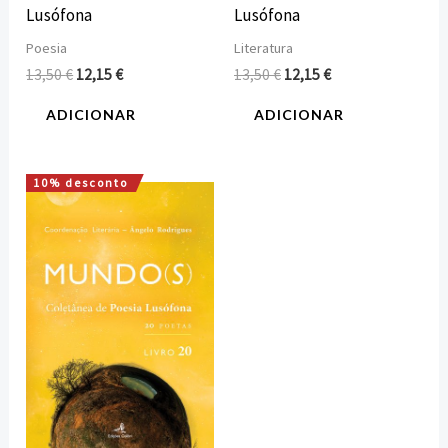
Lusófona
Lusófona
Poesia
Literatura
13,50
€
12,15
€
13,50
€
12,15
€
ADICIONAR
ADICIONAR
10% desconto
O
O
preço
preço
original
atual
era:
é:
13,50 €.
12,15 €.