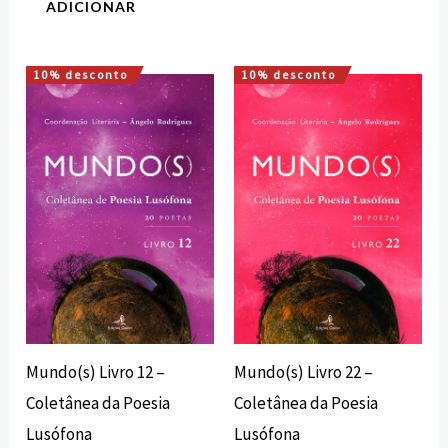
ADICIONAR
10% desconto
10% desconto
O
O
O
O
preço
preço
preço
preço
original
atual
original
atual
era:
é:
era:
é:
13,50 €.
12,15 €.
13,50 €.
12,15 €.
Mundo(s) Livro 12 –
Mundo(s) Livro 22 –
Coletânea da Poesia
Coletânea da Poesia
Lusófona
Lusófona