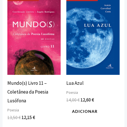
O
O
O
O
preço
preço
preço
preço
original
atual
original
atual
era:
é:
era:
é:
13,50 €.
12,15 €.
14,00 €.
12,60 €.
Mundo(s) Livro 11 –
Lua Azul
Coletânea da Poesia
Poesia
14,00
€
12,60
€
Lusófona
Poesia
ADICIONAR
13,50
€
12,15
€