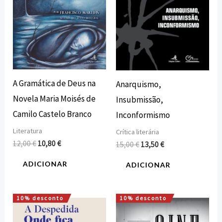
A Gramática de Deus na
Anarquismo,
Novela Maria Moisés de
Insubmissão,
Camilo Castelo Branco
Inconformismo
Literatura
Crítica literária
12,00
€
10,80
€
15,00
€
13,50
€
ADICIONAR
ADICIONAR
10% desconto
10% desconto
O
O
O
O
preço
preço
preço
preço
original
atual
original
atual