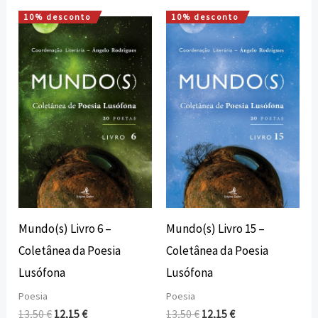
10% desconto
10% desconto
O
O
O
O
preço
preço
preço
preço
original
atual
original
atual
era:
é:
era:
é:
13,50 €.
12,15 €.
13,50 €.
12,15 €.
Mundo(s) Livro 6 –
Mundo(s) Livro 15 –
Coletânea da Poesia
Coletânea da Poesia
Lusófona
Lusófona
Poesia
Poesia
13,50
€
12,15
€
13,50
€
12,15
€