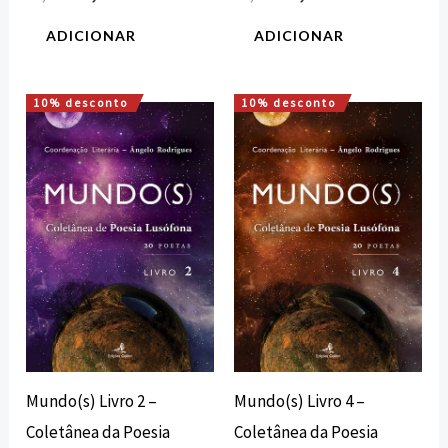
ADICIONAR
ADICIONAR
10% desconto
10% desconto
O
O
O
O
preço
preço
preço
preço
original
atual
original
atual
era:
é:
era:
é:
13,50 €.
12,15 €.
13,50 €.
12,15 €.
Mundo(s) Livro 2 –
Mundo(s) Livro 4 –
Coletânea da Poesia
Coletânea da Poesia