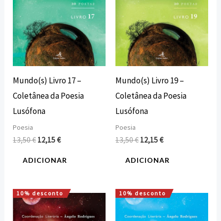
Mundo(s) Livro 17 –
Mundo(s) Livro 19 –
Coletânea da Poesia
Coletânea da Poesia
Lusófona
Lusófona
Poesia
Poesia
13,50
€
12,15
€
13,50
€
12,15
€
ADICIONAR
ADICIONAR
10% desconto
10% desconto
O
O
O
O
preço
preço
preço
preço
original
atual
original
atual