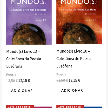
Mundo(s) Livro 10 –
Mundo(s) Livro 13 –
Coletânea de Poesia
Coletânea da Poesia
Lusófona
Lusófona
Poesia
Poesia
13,50
€
12,15
€
13,50
€
12,15
€
ADICIONAR
ADICIONAR
10% desconto
10% desconto