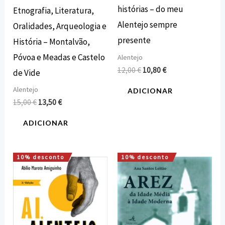
histórias – do meu
Etnografia, Literatura,
Alentejo sempre
Oralidades, Arqueologia e
presente
História – Montalvão,
Póvoa e Meadas e Castelo
Alentejo
12,00
€
10,80
€
de Vide
Alentejo
ADICIONAR
15,00
€
13,50
€
ADICIONAR
10% desconto
10% desconto
O
O
O
O
preço
preço
preço
preço
original
atual
original
atual
era:
é:
era:
é:
16,00 €.
14,40 €.
15,00 €.
13,50 €.