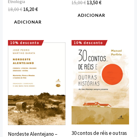
Etnologia
15,00
€
13,50
€
18,00
€
16,20
€
ADICIONAR
ADICIONAR
10% desconto
10% desconto
O
O
O
O
preço
preço
preço
preço
original
atual
original
atual
era:
é:
era:
é:
15,00 €.
13,50 €.
12,00 €.
10,80 €.
30 contos de réis e outras
Nordeste Alentejano –