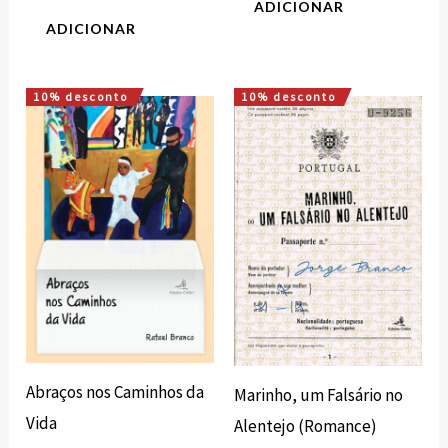
ADICIONAR
ADICIONAR
10% desconto
10% desconto
O
O
O
O
preço
preço
preço
preço
original
atual
original
atual
era:
é:
era:
é:
12,00 €.
10,80 €.
16,00 €.
14,40 €.
Abraços nos Caminhos da
Marinho, um Falsário no
Vida
Alentejo (Romance)