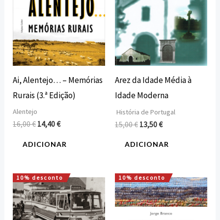
Ai, Alentejo… – Memórias
Arez da Idade Média à
Rurais (3.ª Edição)
Idade Moderna
Alentejo
História de Portugal
16,00
€
14,40
€
15,00
€
13,50
€
ADICIONAR
ADICIONAR
10% desconto
10% desconto
O
O
O
O
preço
preço
preço
preço
original
atual
original
atual
era:
é:
era:
é:
30,00 €.
27,00 €.
17,00 €.
15,30 €.