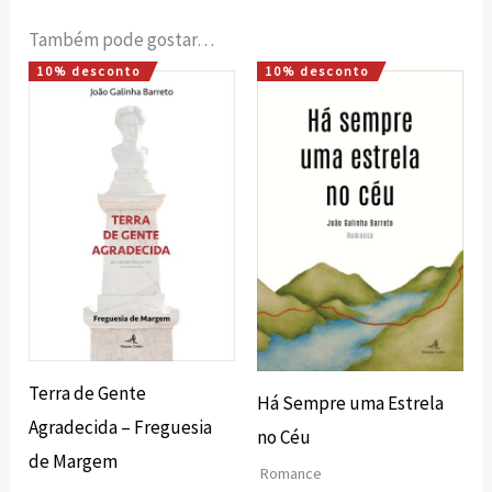
Também pode gostar…
10% desconto
10% desconto
O
O
O
O
preço
preço
preço
preço
original
atual
original
atual
era:
é:
era:
é:
18,00 €.
16,20 €.
15,00 €.
13,50 €.
Terra de Gente
Há Sempre uma Estrela
Agradecida – Freguesia
no Céu
de Margem
Romance