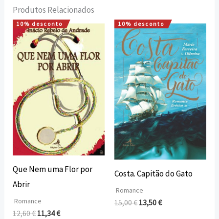
Produtos Relacionados
10% desconto
10% desconto
O
O
O
O
preço
preço
preço
preço
original
atual
original
atual
era:
é:
era:
é:
12,60 €.
11,34 €.
15,00 €.
13,50 €.
Que Nem uma Flor por
Costa. Capitão do Gato
Abrir
Romance
Romance
15,00
€
13,50
€
12,60
€
11,34
€