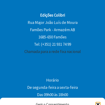
Edições Colibri
Rua Major João Luís de Moura
Famões Park - Armazém AB
1685-650 Famões
Tel: (+351) 21 931 74 99
Chamada para a rede fixa nacional
Horário
De segunda-feira a sexta-feira
Das 09h00 às 18h00
colibri@edi-colibri.pt
Gerir o Consentimento