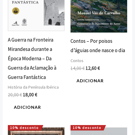
A Guerra na Fronteira
Contos – Por poisos
Mirandesa durante a
d’águias onde nasce o dia
Época Moderna – Da
Contos
Guerra da Aclamação à
14,00
€
12,60
€
Guerra Fantástica
ADICIONAR
História da Península Ibérica
20,00
€
18,00
€
ADICIONAR
10% desconto
10% desconto
O
O
O
O