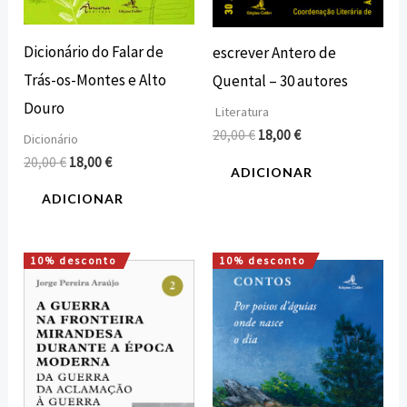
Dicionário do Falar de
escrever Antero de
Trás-os-Montes e Alto
Quental – 30 autores
Douro
Literatura
20,00
€
18,00
€
Dicionário
20,00
€
18,00
€
ADICIONAR
ADICIONAR
10% desconto
10% desconto
O
O
O
O
preço
preço
preço
preço
original
atual
original
atual
era:
é:
era:
é:
20,00 €.
18,00 €.
14,00 €.
12,60 €.