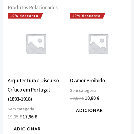
Produtos Relacionados
10% desconto
10% desconto
O
O
O
O
preço
preço
preço
preço
original
atual
original
atual
era:
é:
era:
é:
19,95 €.
17,96 €.
12,00 €.
10,80 €.
Arquitectura e Discurso
O Amor Proibido
Crítico em Portugal
Sem categoria
12,00
€
10,80
€
(1893‑1918)
Sem categoria
ADICIONAR
19,95
€
17,96
€
ADICIONAR