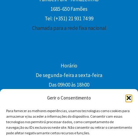
1685-650 Famões
Tel: (+351) 21 931 74 99
Chamada para a rede fixa nacional
Horário
De segunda-feira a sexta-feira
Das 09h00 às 18h00
colibri@edi-colibri.pt
Gerir o Consentimento
Para fornecer as melhores experiências, usamos tecnologias como cookies para
Facebook
YouTube
Instagram
Whatsapp
armazenar e/ou aceder a informações do dispositivo. Consentir com essas
tecnologias nos permitirá processar dados, como comportamento de
Condições Gerais de Venda
navegação ou IDs exclusivos neste site. Não consentir ou retirar o consentimento
pode afetar negativamante certos recursos e funções.