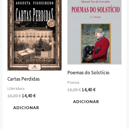
preço
preço
preço
preço
original
atual
original
atual
era:
é:
era:
é:
16,00 €.
14,40 €.
16,00 €.
14,40 €.
Poemas do Solstício
Cartas Perdidas
Poesia
Literatura
16,00
€
14,40
€
16,00
€
14,40
€
ADICIONAR
ADICIONAR