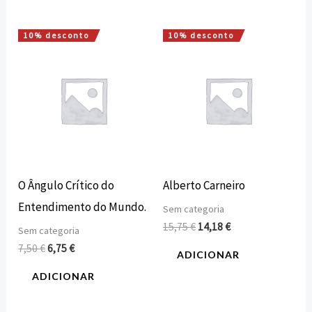
10% desconto
10% desconto
O
O
O
O
preço
preço
preço
preço
original
atual
original
atual
era:
é:
era:
é:
7,50 €.
6,75 €.
15,75 €.
14,18 €.
O Ângulo Crítico do
Alberto Carneiro
Entendimento do Mundo.
Sem categoria
15,75
€
14,18
€
Sem categoria
7,50
€
6,75
€
ADICIONAR
ADICIONAR