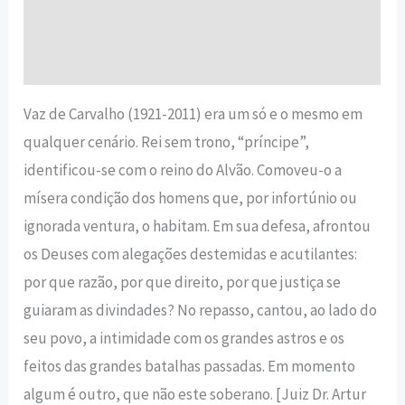
Informação adicional
Avaliações (0)
Vaz de Carvalho (1921-2011) era um só e o mesmo em
qualquer cenário. Rei sem trono, “príncipe”,
identificou-se com o reino do Alvão. Comoveu-o a
mísera condição dos homens que, por infortúnio ou
ignorada ventura, o habitam. Em sua defesa, afrontou
os Deuses com alegações destemidas e acutilantes:
por que razão, por que direito, por que justiça se
guiaram as divindades? No repasso, cantou, ao lado do
seu povo, a intimidade com os grandes astros e os
feitos das grandes batalhas passadas. Em momento
algum é outro, que não este soberano. [Juiz Dr. Artur