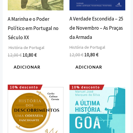
A Verdade Escondida – 25
A Marinha e o Poder
de Novembro – As Praças
Político em Portugal no
da Armada
Século XX
História de Portugal
História de Portugal
12,00
€
10,80
€
12,00
€
10,80
€
ADICIONAR
ADICIONAR
10% desconto
10% desconto
O
O
O
O
preço
preço
preço
preço
original
atual
original
atual
era:
é:
era:
é:
12,00 €.
10,80 €.
15,00 €.
13,50 €.