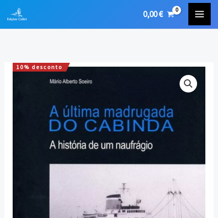
Skip
0,00
€
to
content
10% desconto
Quantidade
O
O
de
preço
preço
A
Última
original
atual
Madrugada
era:
é:
do
Cabinda
10,00 €.
9,00 €.
-
A
história