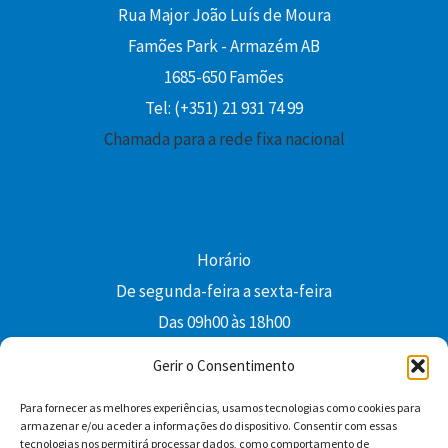
Rua Major João Luís de Moura
Famões Park - Armazém AB
1685-650 Famões
Tel: (+351) 21 931 74 99
Chamada para a rede fixa nacional
Horário
De segunda-feira a sexta-feira
Das 09h00 às 18h00
colibri@edi-colibri.pt
Gerir o Consentimento
Para fornecer as melhores experiências, usamos tecnologias como cookies para
Facebook
YouTube
Instagram
Whatsapp
armazenar e/ou aceder a informações do dispositivo. Consentir com essas
tecnologias nos permitirá processar dados, como comportamento de