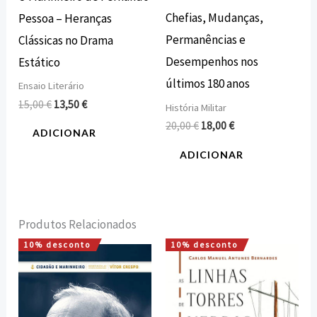
Chefias, Mudanças,
Pessoa – Heranças
Permanências e
Clássicas no Drama
Desempenhos nos
Estático
últimos 180 anos
Ensaio Literário
15,00
€
13,50
€
História Militar
20,00
€
18,00
€
ADICIONAR
ADICIONAR
Produtos Relacionados
10% desconto
10% desconto
O
O
O
O
preço
preço
preço
preço
original
atual
original
atual
era:
é:
era:
é:
15,00 €.
13,50 €.
18,00 €.
16,20 €.