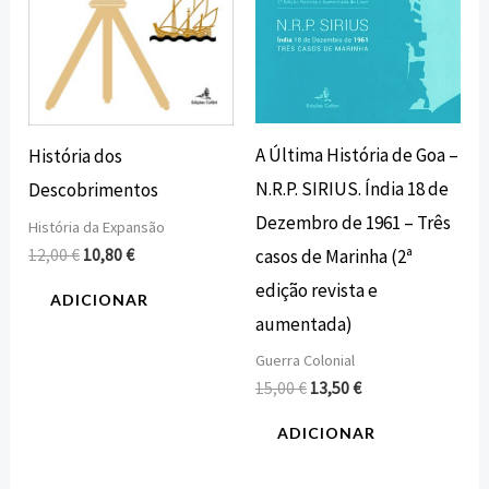
A Última História de Goa –
História dos
N.R.P. SIRIUS. Índia 18 de
Descobrimentos
Dezembro de 1961 – Três
História da Expansão
casos de Marinha (2ª
12,00
€
10,80
€
edição revista e
ADICIONAR
aumentada)
Guerra Colonial
15,00
€
13,50
€
ADICIONAR