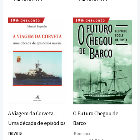
10% desconto
10% desconto
O
O
O
O
preço
preço
preço
preço
original
atual
original
atual
era:
é:
era:
é:
12,00 €.
10,80 €.
25,00 €.
22,50 €.
A Viagem da Corveta –
O Futuro Chegou de
Uma década de episódios
Barco
navais
Romance