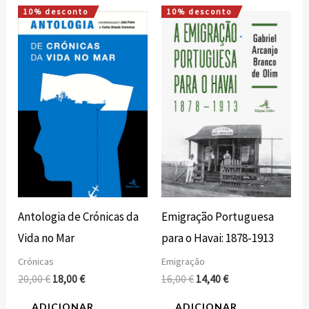
10% desconto
10% desconto
O
O
O
O
preço
preço
preço
preço
original
atual
original
atual
era:
é:
era:
é:
20,00 €.
18,00 €.
16,00 €.
14,40 €.
Antologia de Crónicas da
Emigração Portuguesa
Vida no Mar
para o Havai: 1878-1913
Crónicas
Emigração
20,00
€
18,00
€
16,00
€
14,40
€
ADICIONAR
ADICIONAR