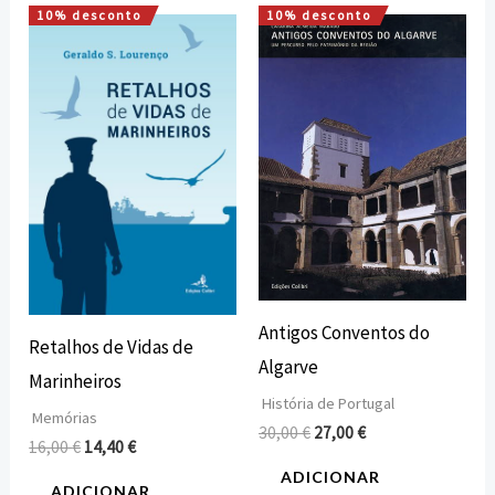
10% desconto
10% desconto
O
O
O
O
preço
preço
preço
preço
original
atual
original
atual
era:
é:
era:
é:
16,00 €.
14,40 €.
30,00 €.
27,00 €.
Antigos Conventos do
Retalhos de Vidas de
Algarve
Marinheiros
História de Portugal
Memórias
30,00
€
27,00
€
16,00
€
14,40
€
ADICIONAR
ADICIONAR