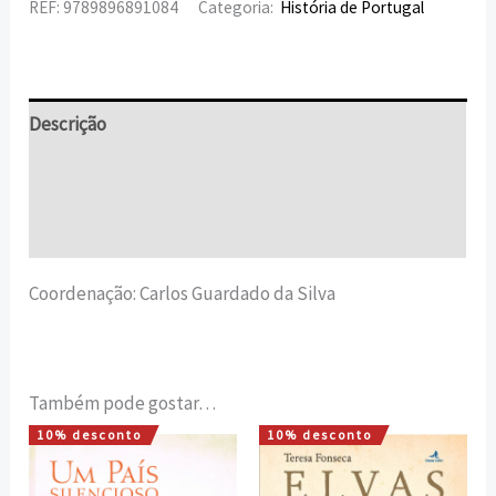
REF:
9789896891084
Categoria:
História de Portugal
Descrição
Informação adicional
Avaliações (0)
Coordenação: Carlos Guardado da Silva
Também pode gostar…
10% desconto
10% desconto
O
O
O
O
preço
preço
preço
preço
original
atual
original
atual