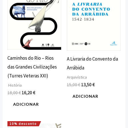
Caminhos do Rio – Rios
A Livraria do Convento da
das Grandes Civilizações
Arrábida
(Turres Veteras XXI)
Arquivística
15,00
€
13,50
€
História
18,00
€
16,20
€
ADICIONAR
ADICIONAR
10% desconto
O
O