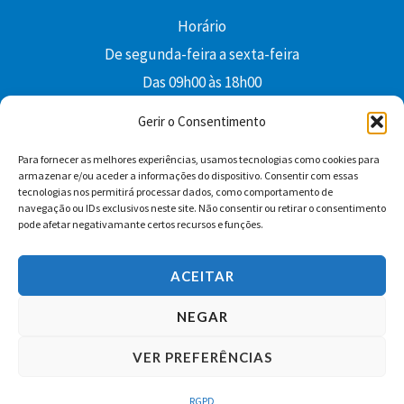
Horário
De segunda-feira a sexta-feira
Das 09h00 às 18h00
colibri@edi-colibri.pt
Gerir o Consentimento
Para fornecer as melhores experiências, usamos tecnologias como cookies para
Facebook
YouTube
Instagram
Whatsapp
armazenar e/ou aceder a informações do dispositivo. Consentir com essas
tecnologias nos permitirá processar dados, como comportamento de
Condições Gerais de Venda
navegação ou IDs exclusivos neste site. Não consentir ou retirar o consentimento
pode afetar negativamante certos recursos e funções.
ACEITAR
NEGAR
VER PREFERÊNCIAS
Copyright © 2026 Edições Colibri
RGPD