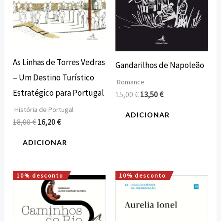
As Linhas de Torres Vedras
Gandarilhos de Napoleão
– Um Destino Turístico
Romance
Estratégico para Portugal
15,00
€
13,50
€
História de Portugal
ADICIONAR
18,00
€
16,20
€
ADICIONAR
10% desconto
10% desconto
O
O
O
O
preço
preço
preço
preço
original
atual
original
atual
era:
é:
era:
é:
18,00 €.
16,20 €.
15,00 €.
13,50 €.