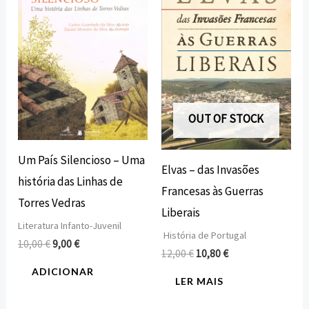
era:
é:
era:
é:
10,00 €.
9,00 €.
12,00 €.
10,80 €.
OUT OF STOCK
Um País Silencioso – Uma
Elvas – das Invasões
história das Linhas de
Francesas às Guerras
Torres Vedras
Liberais
Literatura Infanto-Juvenil
História de Portugal
10,00
€
9,00
€
12,00
€
10,80
€
ADICIONAR
LER MAIS