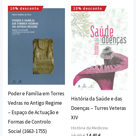
10% desconto
10% desconto
O
O
O
O
preço
preço
preço
preço
original
atual
original
atual
era:
é:
era:
é:
14,70 €.
13,23 €.
16,00 €.
14,40 €.
Poder e Família em Torres
História da Saúde e das
Vedras no Antigo Regime
Doenças – Turres Veteras
– Espaço de Actuação e
XIV
Formas de Controlo
História da Medicina
Social (1663-1755)
16,00
€
14,40
€