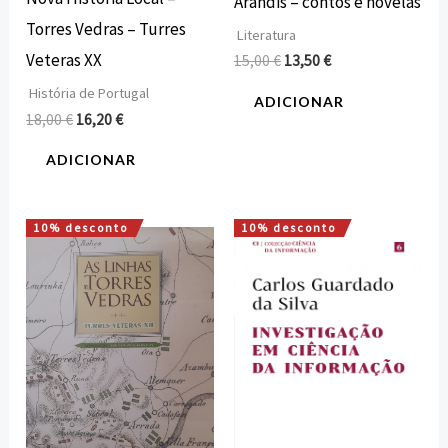
Arandis – contos e novelas
Torres Vedras – Turres
Literatura
Veteras XX
15,00
€
13,50
€
História de Portugal
ADICIONAR
18,00
€
16,20
€
ADICIONAR
10% desconto
10% desconto
O
O
O
O
preço
preço
preço
preço
original
atual
original
atual
era:
é:
era:
é:
15,00 €.
13,50 €.
15,00 €.
13,00 €.