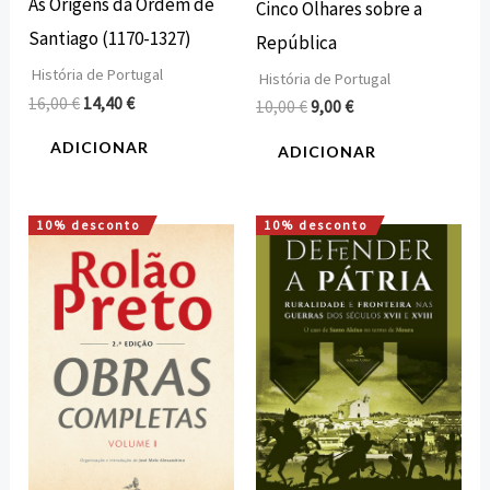
As Origens da Ordem de
Cinco Olhares sobre a
Santiago (1170-1327)
República
História de Portugal
História de Portugal
16,00
€
14,40
€
10,00
€
9,00
€
ADICIONAR
ADICIONAR
10% desconto
10% desconto
O
O
O
O
preço
preço
preço
preço
original
atual
original
atual
era:
é:
era:
é:
22,00 €.
19,80 €.
16,00 €.
14,40 €.