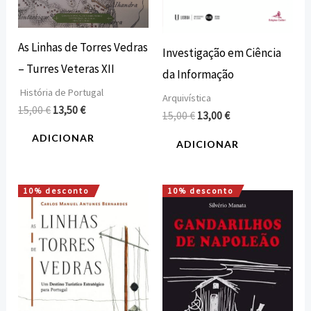
As Linhas de Torres Vedras
Investigação em Ciência
– Turres Veteras XII
da Informação
História de Portugal
Arquivística
15,00
€
13,50
€
15,00
€
13,00
€
ADICIONAR
ADICIONAR
10% desconto
10% desconto
O
O
O
O
preço
preço
preço
preço
original
atual
original
atual
era:
é:
era:
é:
18,00 €.
16,20 €.
15,00 €.
13,50 €.