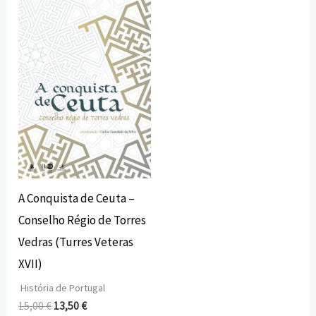
preço
preço
original
atual
era:
é:
15,00 €.
13,50 €.
A Conquista de Ceuta –
Conselho Régio de Torres
Vedras (Turres Veteras
XVII)
História de Portugal
15,00
€
13,50
€