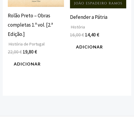
Rolão Preto – Obras
Defender a Pátria
completas 1.º vol. [2.ª
História
Edição.]
16,00
€
14,40
€
História de Portugal
ADICIONAR
22,00
€
19,80
€
ADICIONAR