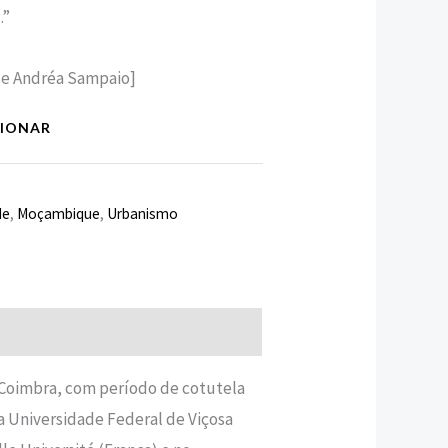
.”
a e Andréa Sampaio]
CIONAR
de
,
Moçambique
,
Urbanismo
 Coimbra, com período de cotutela
a Universidade Federal de Viçosa