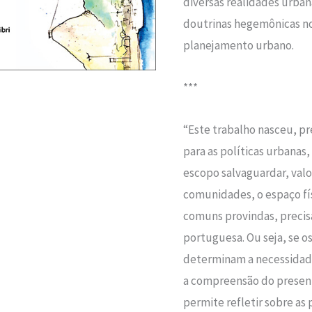
diversas realidades urban
doutrinas hegemônicas n
planejamento urbano.
***
“Este trabalho nasceu, pr
para as políticas urbanas
escopo salvaguardar, valo
comunidades, o espaço fí
comuns provindas, precisa
portuguesa. Ou seja, se os
determinam a necessidade 
a compreensão do presen
permite refletir sobre as 