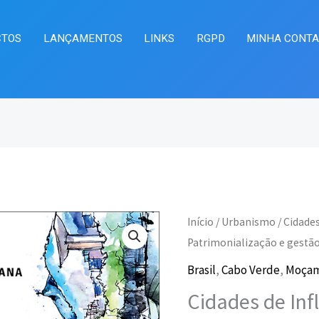
CTOS
LANÇAMENTOS
LINKS
RGPD
MINHA CONT
Quantidade
Início
/
Urbanismo
/ Cidade
O
O
de
Patrimonialização e gestã
preço
pr
Cidades
Brasil
,
Cabo Verde
,
Moça
de
original
at
Cidades de Inf
Influência