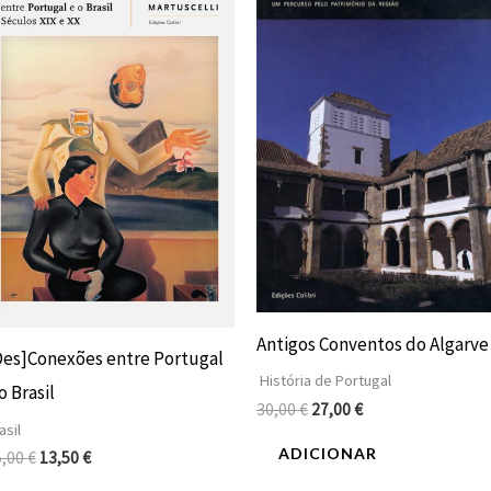
original
atual
original
atual
era:
é:
era:
é:
15,00 €.
13,50 €.
30,00 €.
27,00 €.
Antigos Conventos do Algarve
Des]Conexões entre Portugal
História de Portugal
o Brasil
30,00
€
27,00
€
asil
ADICIONAR
5,00
€
13,50
€