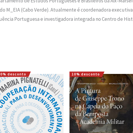
rtamento de Estudos Portugueses e Brasileiros da Aix-Marseille
do M_EIA (Cabo Verde). Atualmente é coordenadora executiva
luência Portuguesa e investigadora integrada no Centro de Hist
10% desconto
10% desconto
O
O
O
O
preço
preço
preço
preço
original
atual
original
atual
era:
é:
era:
é:
16,00 €.
14,40 €.
10,00 €.
9,00 €.