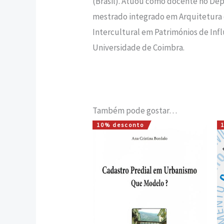
(Brasil). Atuou como docente no Depa
mestrado integrado em Arquitetura 
Intercultural em Patrimónios de Inf
Universidade de Coimbra.
Também pode gostar…
10% desconto
O
O
preço
preço
original
atual
era:
é:
20,00 €.
18,00 €.