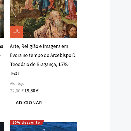
na
Arte, Religião e Imagens em
–
Évora no tempo do Arcebispo D.
Teodósio de Bragança, 1578-
1601
Alentejo
22,00
€
19,80
€
ADICIONAR
10% desconto
O
O
preço
preço