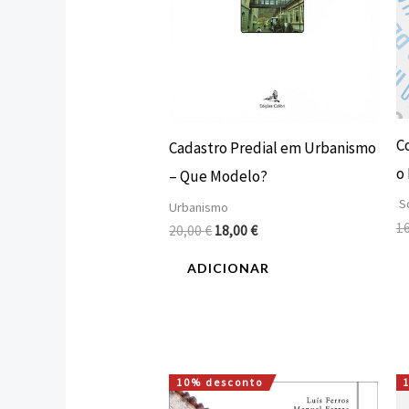
C
Cadastro Predial em Urbanismo
o
– Que Modelo?
So
Urbanismo
1
20,00
€
18,00
€
ADICIONAR
10% desconto
O
O
preço
preço