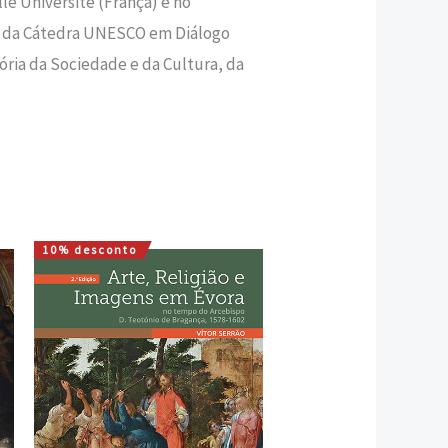
 Université (França) e no
 da Cátedra UNESCO em Diálogo
ória da Sociedade e da Cultura, da
10% desconto
O
O
preço
preço
original
atual
era:
é:
22,00 €.
19,80 €.