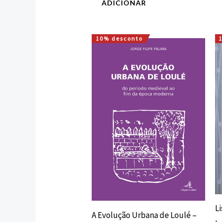
ADICIONAR
10% desconto
O
O
preço
preço
original
atual
era:
é:
12,72 €.
11,45 €.
Li
A Evolução Urbana de Loulé –