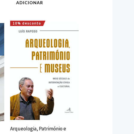
ADICIONAR
10% desconto
O
O
preço
preço
original
atual
era:
é:
25,00 €.
22,50 €.
Arqueologia, Património e