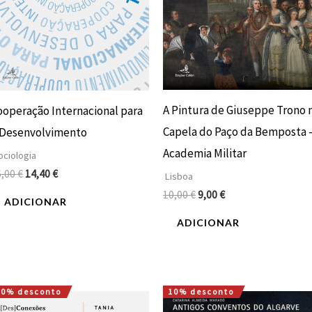
A Pintura de Giuseppe Trono 
ooperação Internacional para
Capela do Paço da Bemposta 
 Desenvolvimento
Academia Militar
ciologia
6,00
€
14,40
€
Lisboa
10,00
€
9,00
€
ADICIONAR
ADICIONAR
10% desconto
10% desconto
O
O
O
O
preço
preço
preço
preço