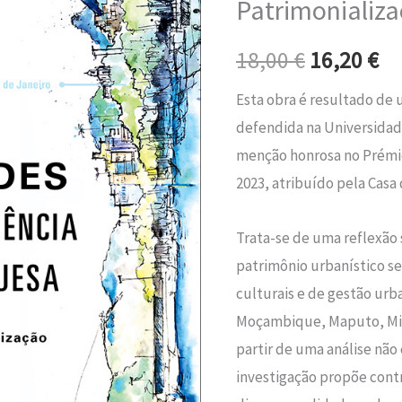
Patrimonializa
era:
é:
Portuguesa
–
18,00 €.
16
18,00
€
16,20
€
Patrimonialização
Esta obra é resultado d
e
defendida na Universidad
gestão
menção honrosa no Prémio
2023, atribuído pela Casa 
Trata-se de uma reflexão 
patrimônio urbanístico se
culturais e de gestão urb
Moçambique, Maputo, Min
partir de uma análise nã
investigação propõe con