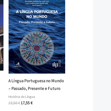
original
atual
era:
é:
19,50 €.
17,55 €.
A Língua Portuguesa no Mundo
– Passado, Presente e Futuro
História da Língua
19,50
€
17,55
€