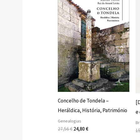
original
atual
era:
é:
27,56 €.
24,80 €.
Concelho de Tondela –
[
Heráldica, História, Património
e 
Genealogias
Br
27,56
€
24,80
€
1